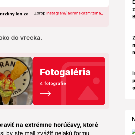
D
z
Zdroj:
Instagram/jadranskazmrzlina_
mrzliny len za
B
oko do vrecka.
Z
m
Fotogaléria
I
p
4 fotografie
o
N
praviť na extrémne horúčavy, ktoré
í by ste mali zvážiť nejakú formu