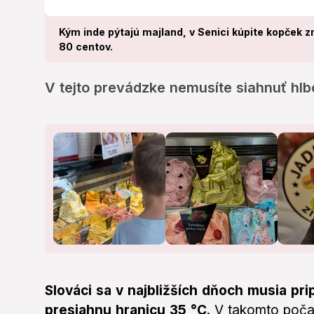
Kým inde pýtajú majland, v Senici kúpite kopček z
80 centov.
V tejto prevádzke nemusíte siahnuť hlb
Slováci sa v najbližších dňoch musia pri
presiahnu hranicu 35 °C
. V takomto počas