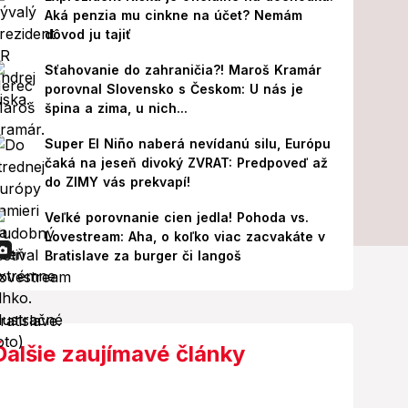
Aká penzia mu cinkne na účet? Nemám
dôvod ju tajiť
Sťahovanie do zahraničia?! Maroš Kramár
porovnal Slovensko s Českom: U nás je
špina a zima, u nich...
Super El Niño naberá nevídanú silu, Európu
čaká na jeseň divoký ZVRAT: Predpoveď až
do ZIMY vás prekvapí!
Veľké porovnanie cien jedla! Pohoda vs.
Lovestream: Aha, o koľko viac zacvakáte v
Bratislave za burger či langoš
Ďalšie zaujímavé články