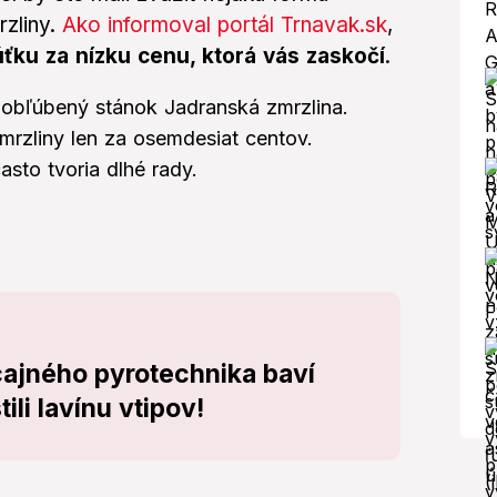
rzliny.
Ako informoval portál Trnavak.sk
,
ťku za nízku cenu, ktorá vás zaskočí
.
 obľúbený stánok Jadranská zmrzlina.
mrzliny len za osemdesiat centov.
sto tvoria dlhé rady.
ajného pyrotechnika baví
ili lavínu vtipov!