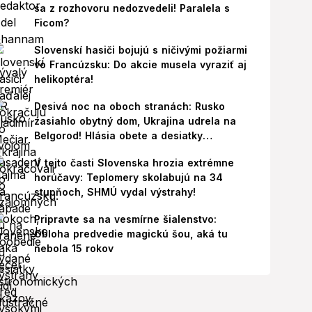
sa z rozhovoru nedozvedeli! Paralela s
Ficom?
Slovenskí hasiči bojujú s ničivými požiarmi
vo Francúzsku: Do akcie musela vyraziť aj
helikoptéra!
Desivá noc na oboch stranách: Rusko
zasiahlo obytný dom, Ukrajina udrela na
Belgorod! Hlásia obete a desiatky
zranených
V tejto časti Slovenska hrozia extrémne
horúčavy: Teplomery skolabujú na 34
stupňoch, SHMÚ vydal výstrahy!
Pripravte sa na vesmírne šialenstvo:
Obloha predvedie magickú šou, aká tu
nebola 15 rokov