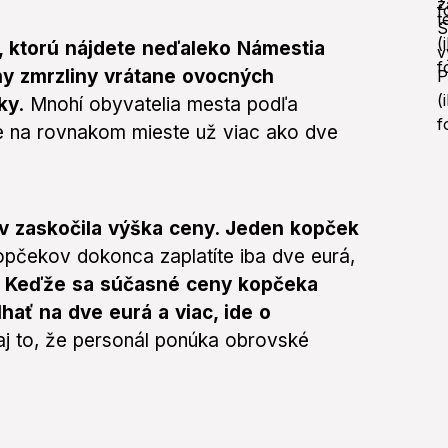
, ktorú nájdete neďaleko Námestia
hy zmrzliny vrátane ovocných
ky
. Mnohí obyvatelia mesta podľa
je na rovnakom mieste už viac ako dve
ov zaskočila výška ceny. Jeden kopček
kopčekov dokonca zaplatíte iba dve eurá,
.
Keďže sa súčasné ceny kopčeka
ať na dve eurá a viac, ide o
aj to, že personál ponúka obrovské