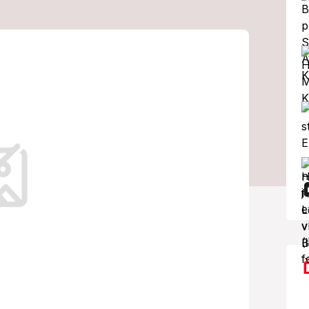
a Záhorí je
pček nedáte ani
ť hlboko do vrecka.