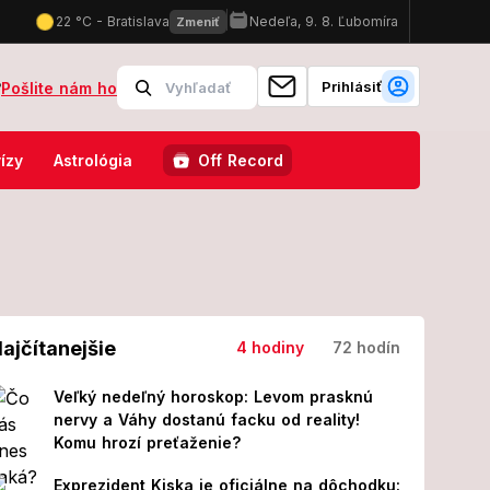
Prihlásiť
?
Pošlite nám ho
cie musela vyraziť aj helikoptéra!
Desivá noc na oboch stranách: 
ízy
Astrológia
Off Record
ajčítanejšie
4 hodiny
72 hodín
Veľký nedeľný horoskop: Levom prasknú
nervy a Váhy dostanú facku od reality!
Komu hrozí preťaženie?
Exprezident Kiska je oficiálne na dôchodku: