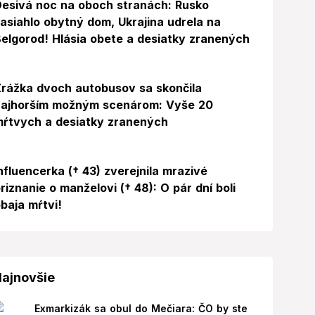
esivá noc na oboch stranách: Rusko
asiahlo obytný dom, Ukrajina udrela na
elgorod! Hlásia obete a desiatky zranených
rážka dvoch autobusov sa skončila
najhorším možným scenárom: Vyše 20
ŕtvych a desiatky zranených
Foto
nfluencerka († 43) zverejnila mrazivé
riznanie o manželovi († 48): O pár dní boli
baja mŕtvi!
ajnovšie
Exmarkizák sa obul do Mečiara: ČO by ste