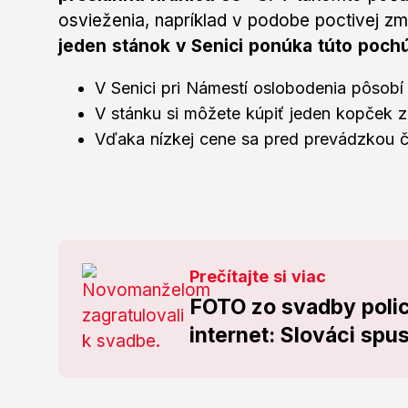
osvieženia, napríklad v podobe poctivej zm
jeden stánok v Senici ponúka túto pochú
V Senici pri Námestí oslobodenia pôsobí
V stánku si môžete kúpiť jeden kopček z
Vďaka nízkej cene sa pred prevádzkou ča
Prečítajte si viac
FOTO zo svadby polic
internet: Slováci spust