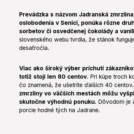
Prevádzka s názvom Jadranská zmrzlina
oslobodenia v Senici, ponúka rôzne dru
sorbetov či osvedčenej čokolády a vanil
slovenského webu tvrdia, že stánok fungu
desaťročia.
Viac ako široký výber príchutí zákazník
totiž stojí len 80 centov
. Pri kúpe troch 
čo znamená, že ušetríte ďalších 40 centov
zmrzliny vo väčších mestách môžu vyšplh
skutočne výhodnú ponuku
. Dôvodom je 
porcie hodné tých na Jadrane.