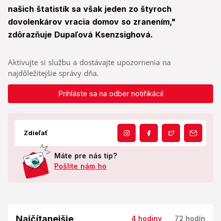
našich štatistík sa však jeden zo štyroch
dovolenkárov vracia domov so zranením,"
zdôrazňuje Dupaľová Ksenzsighová.
Aktivujte si službu a dostávajte upozornenia na
najdôležitejšie správy dňa.
Prihláste sa na odber notifikácií
Zdieľať
Máte pre nás tip?
Pošlite nám ho
Najčítanejšie
4 hodiny
72 hodín