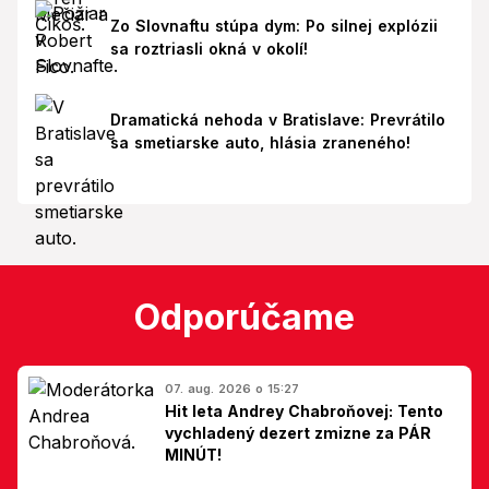
Zo Slovnaftu stúpa dym: Po silnej explózii
sa roztriasli okná v okolí!
Dramatická nehoda v Bratislave: Prevrátilo
sa smetiarske auto, hlásia zraneného!
Odporúčame
07. aug. 2026 o 15:27
Hit leta Andrey Chabroňovej: Tento
vychladený dezert zmizne za PÁR
MINÚT!