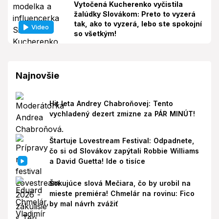
Vytočená Kucherenko vyčistila
žalúdky Slovákom: Preto to vyzerá
tak, ako to vyzerá, lebo ste spokojní
Video
so všetkým!
Najnovšie
Hit leta Andrey Chabroňovej: Tento
vychladený dezert zmizne za PÁR MINÚT!
Štartuje Lovestream Festival: Odpadnete,
čo si od Slovákov zapýtali Robbie Williams
a David Guetta! Ide o tisíce
Šokujúce slová Mečiara, čo by urobil na
mieste premiéra! Chmelár na rovinu: Fico
by mal návrh zvážiť