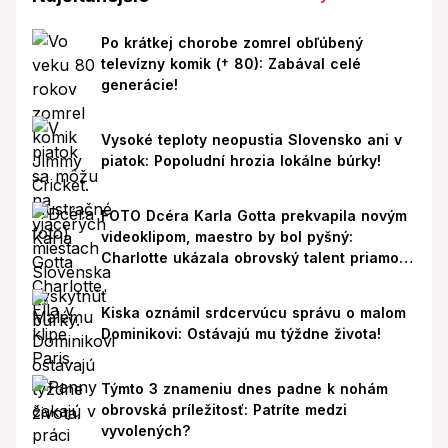
Po krátkej chorobe zomrel obľúbený
televízny komik († 80): Zabával celé
generácie!
Vysoké teploty neopustia Slovensko ani v
piatok: Popoludní hrozia lokálne búrky!
FOTO Dcéra Karla Gotta prekvapila novým
videoklipom, maestro by bol pyšný:
Charlotte ukázala obrovský talent priamo v
Paríži!
Kiska oznámil srdcervúcu správu o malom
Dominikovi: Ostávajú mu týždne života!
Týmto 3 znameniu dnes padne k nohám
obrovská príležitosť: Patríte medzi
vyvolených?