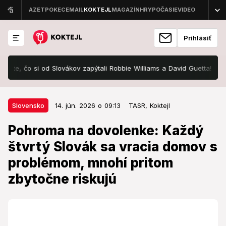
Prihlásiť
, čo si od Slovákov zapýtali Robbie Williams a David Guetta! Ide o tisí
14. jún. 2026 o 09:13
Slovensko
Slovensko
14. jún. 2026 o 09:13
TASR,
Koktejl
Pohroma na dovolenke: Každý
Pohroma na dovolenke: Každý
štvrtý Slovák sa vracia domov s
štvrtý Slovák sa vracia domov s
problémom, mnohí pritom
problémom, mnohí pritom
zbytočne riskujú
zbytočne riskujú
Slováci na dovolenkách riskujú viac, než si myslia.