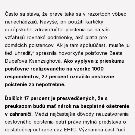
Často sa stáva, že práve také sa v rezortoch vôbec
nenachádzajú. Navyše, pri použití kartičky
európskeho zdravotného poistenia sa na vás
vzťahujú rovnaké podmienky, aké platia pre
domácich poistencov. Ak je tam spoluúčasť, musíte ju
tiež uhradiť,“ spresnila hovorkyňa poisťovne Beáta
Dupaľová Ksenzsighová.
Ako vyplýva z prieskumu
poisťovne realizovaného na vzorke 1000
respondentov, 27 percent označilo cestovné
poistenie za nepotrebné.
Ďalších 17 percent je presvedčených, že s
preukazom budú mať nárok na bezplatné ošetrenie
v zahraničí.
Medzi najčastejšie dôvody neuzatvorenia
cestovného poistenia patrí práve mylná predstava o
dostatočnej ochrane cez EHIC. Významná časť ľudí