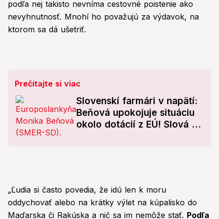
podľa nej takisto nevníma cestovné poistenie ako
nevyhnutnosť. Mnohí ho považujú za výdavok, na
ktorom sa dá ušetriť.
Prečítajte si viac
Slovenskí farmári v napätí:
Beňová upokojuje situáciu
okolo dotácií z EÚ! Slová o
kauze Ficovho syna
„Ľudia si často povedia, že idú len k moru
oddychovať alebo na krátky výlet na kúpalisko do
Maďarska či Rakúska a nič sa im nemôže stať.
Podľa