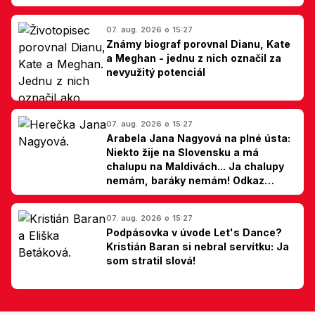
07. aug. 2026 o 15:27
Známy biograf porovnal Dianu, Kate
a Meghan - jednu z nich označil za
nevyužitý potenciál
07. aug. 2026 o 15:27
Arabela Jana Nagyová na plné ústa:
Niekto žije na Slovensku a má
chalupu na Maldivách... Ja chalupy
nemám, baráky nemám! Odkaz
Slovákom
07. aug. 2026 o 15:27
Podpásovka v úvode Let's Dance?
Kristián Baran si nebral servítku: Ja
som stratil slová!