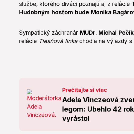
službe, ktorého diváci poznajú aj z relácie
Hudobným hosťom bude Monika Bagáro
Sympatický záchranár
MUDr. Michal Pečí
relácie
Tiesňová linka
chodia na výjazdy s
Prečítajte si viac
Adela Vinczeová zvere
legom: Ubehlo 42 roko
vyrástol