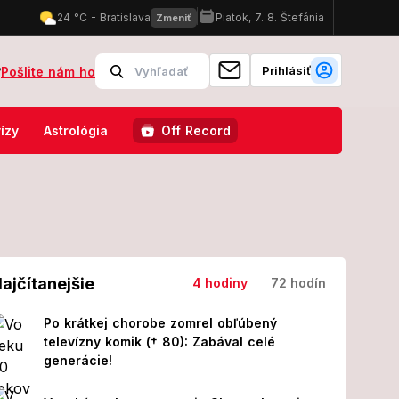
Prihlásiť
?
Pošlite nám ho
k s Ondríkom a nežná herečka medzi drsnými chlapmi!
Čo robí Mil
ízy
Astrológia
Off Record
ajčítanejšie
4 hodiny
72 hodín
Po krátkej chorobe zomrel obľúbený
televízny komik († 80): Zabával celé
generácie!