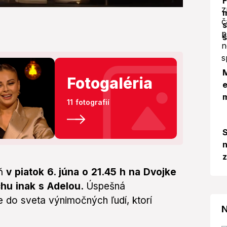
m
s
š
M
Fotogaléria
e
11 fotografií
S
n
ň
v piatok 6. júna
o 21.45 h
na Dvojke
hu inak s Adelou.
Úspešná
 do sveta výnimočných ľudí, ktorí
N