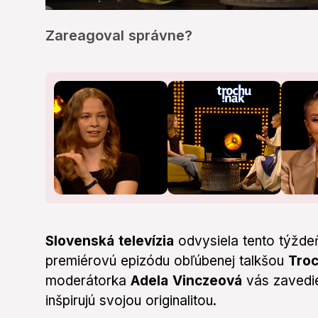
0
seconds
Zareagoval správne?
of
2
minutes,
1
second
Volume
0%
Slovenská televízia
odvysiela tento týžde
premiérovú epizódu obľúbenej talkšou
Troc
moderátorka
Adela Vinczeová
vás zavedie
inšpirujú svojou originalitou.