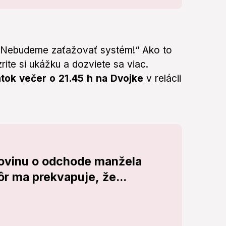
 „Nebudeme zaťažovať systém!“ Ako to
ite si ukážku a dozviete sa viac.
tok večer o 21.45 h na Dvojke
v relácii
rovinu o odchode manžela
ôr ma prekvapuje, že...