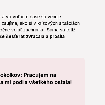
be a vo voľnom čase sa venuje
 zaujíma, ako si v krízových situáciách
točne volať záchranku. Sama sa totiž
 že šesťkrát zvracala a prosila
okolkov: Pracujem na
rá mi podľa všetkého ostala!