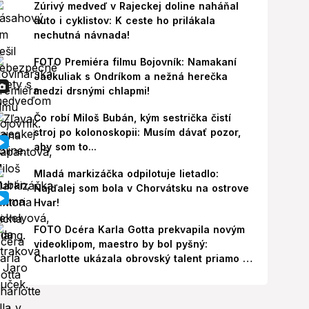
Zúrivý medveď v Rajeckej doline naháňal
auto i cyklistov: K ceste ho prilákala
nechutná návnada!
FOTO Premiéra filmu Bojovník: Namakaní
Jackuliak s Ondríkom a nežná herečka
medzi drsnými chlapmi!
Čo robí Miloš Bubán, kým sestrička čistí
stroj po kolonoskopii: Musím dávať pozor,
aby som to...
Mladá markizáčka odpilotuje lietadlo:
Najďalej som bola v Chorvátsku na ostrove
Hvar!
FOTO Dcéra Karla Gotta prekvapila novým
videoklipom, maestro by bol pyšný:
Charlotte ukázala obrovský talent priamo v
Paríži!