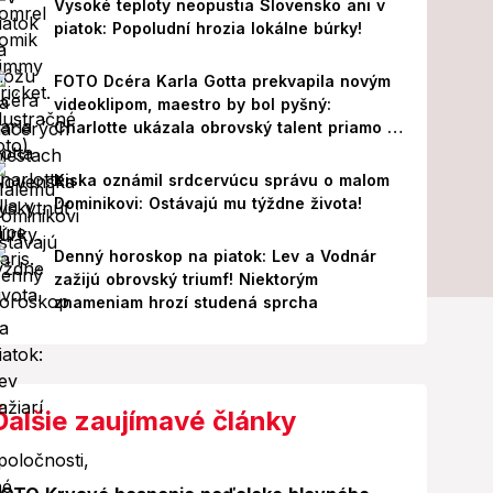
Vysoké teploty neopustia Slovensko ani v
piatok: Popoludní hrozia lokálne búrky!
FOTO Dcéra Karla Gotta prekvapila novým
videoklipom, maestro by bol pyšný:
Charlotte ukázala obrovský talent priamo v
Paríži!
Kiska oznámil srdcervúcu správu o malom
Dominikovi: Ostávajú mu týždne života!
Denný horoskop na piatok: Lev a Vodnár
zažijú obrovský triumf! Niektorým
znameniam hrozí studená sprcha
Ďalšie zaujímavé články
Foto