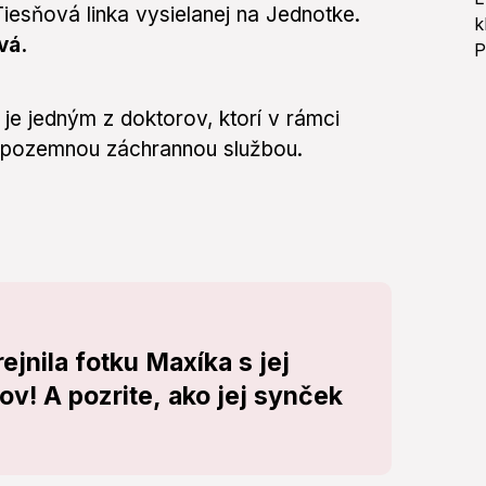
 Tiesňová linka vysielanej na Jednotke.
vá.
k
je jedným z doktorov, ktorí v rámci
 pozemnou záchrannou službou.
jnila fotku Maxíka s jej
v! A pozrite, ako jej synček