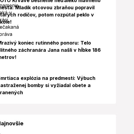
FOTO Krvavé besnenie neďaleko hlavného
esta: Mladík otcovou zbraňou popravil
tarých rodičov, potom rozpútal peklo v
kole!
razivý koniec rutinného ponoru: Telo
litného záchranára Jana našli v hĺbke 186
metrov!
mrtiaca explózia na predmestí: Výbuch
astraženej bomby si vyžiadal obete a
zranených
ajnovšie