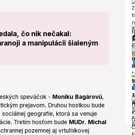
dala, čo nik nečakal:
ranoji a manipulácii šialeným
h českých speváčok -
Moniku Bagárovú
,
tickým prejavom. Druhou hostkou bude
sociálnej geografie, ktorá sa venuje
ácie. Tretím hosťom bude
MUDr.
Michal
chrannej pozemnej aj vrtuľníkovej