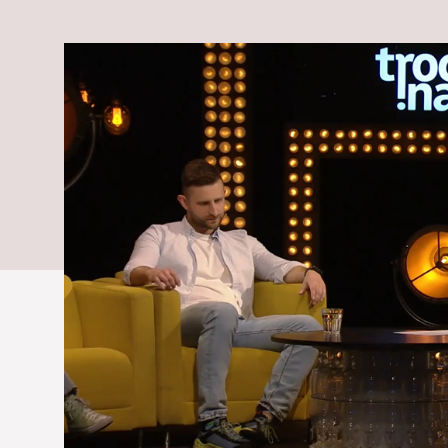
urgente, Vikto
zavolať zách
vás dostane!
Zareagoval správne?