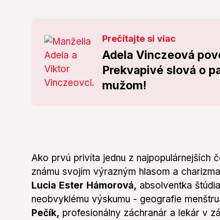
Prečítajte si viac
Adela Vinczeová pove
Prekvapivé slová o pa
mužom!
Ako prvú privíta jednu z najpopulárnejšíc
známu svojím výrazným hlasom a charizma
Lucia Ester Hámorová,
absolventka štúdia 
neobvyklému výskumu - geografie menštru
Pečík,
profesionálny záchranár a lekár v zá