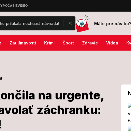
Máte pre nás tip
chutná návnada!
FOTO Premiéra filmu Bojovník: Namakaní Jackulia
e
Zaujímavosti
Krimi
Šport
Zdravie
Videá
Kv
jl
ončila na urgente,
N
zavolať záchranku:
ová skončila na
!