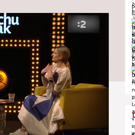
r jej nechcel
ranku: Dôvod