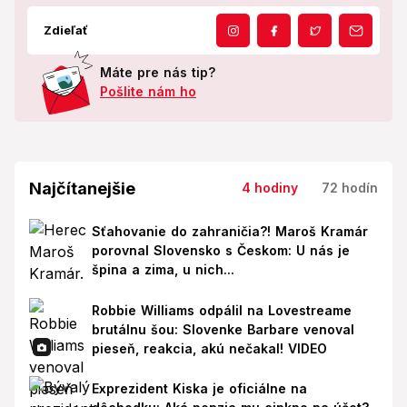
Zdieľať
Máte pre nás tip?
Pošlite nám ho
Najčítanejšie
4 hodiny
72 hodín
Sťahovanie do zahraničia?! Maroš Kramár
porovnal Slovensko s Českom: U nás je
špina a zima, u nich...
Robbie Williams odpálil na Lovestreame
brutálnu šou: Slovenke Barbare venoval
pieseň, reakcia, akú nečakal! VIDEO
Exprezident Kiska je oficiálne na