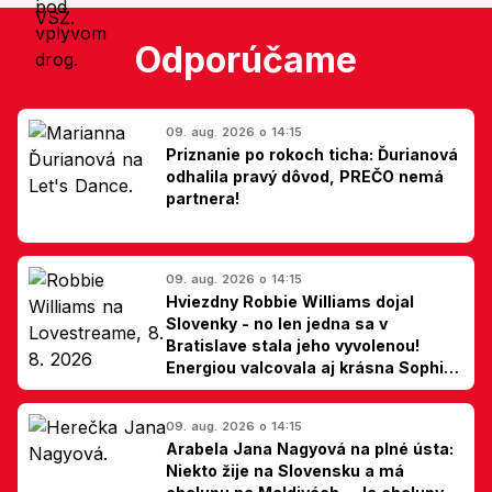
Odporúčame
09. aug. 2026 o 14:15
Priznanie po rokoch ticha: Ďurianová
odhalila pravý dôvod, PREČO nemá
partnera!
09. aug. 2026 o 14:15
Hviezdny Robbie Williams dojal
Slovenky - no len jedna sa v
Bratislave stala jeho vyvolenou!
Energiou valcovala aj krásna Sophie
Ellis-Bextor (foto)
09. aug. 2026 o 14:15
Arabela Jana Nagyová na plné ústa:
Niekto žije na Slovensku a má