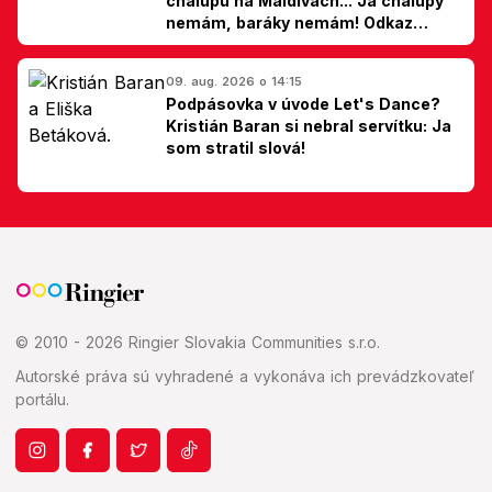
chalupu na Maldivách... Ja chalupy
nemám, baráky nemám! Odkaz
Slovákom
09. aug. 2026 o 14:15
Podpásovka v úvode Let's Dance?
Kristián Baran si nebral servítku: Ja
som stratil slová!
© 2010 - 2026 Ringier Slovakia Communities s.r.o.
Autorské práva sú vyhradené a vykonáva ich prevádzkovateľ
portálu.