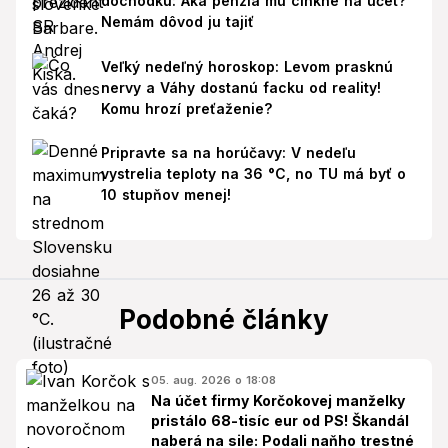
dôchodku: Aká penzia mu cinkne na účet?
Nemám dôvod ju tajiť
Veľký nedeľný horoskop: Levom prasknú
nervy a Váhy dostanú facku od reality!
Komu hrozí preťaženie?
Pripravte sa na horúčavy: V nedeľu
vystrelia teploty na 36 °C, no TU má byť o
10 stupňov menej!
Podobné články
05. aug. 2026 o 18:08
Na účet firmy Korčokovej manželky
pristálo 68-tisíc eur od PS! Škandál
naberá na sile: Podali naňho trestné