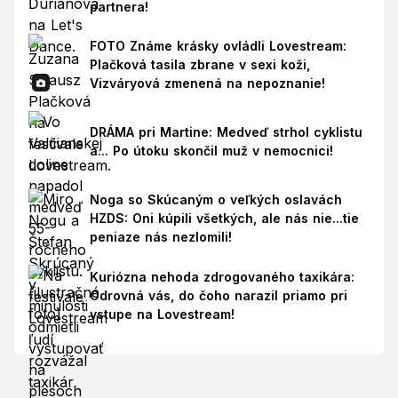
partnera!
FOTO Známe krásky ovládli Lovestream:
Plačková tasila zbrane v sexi koži,
Vizváryová zmenená na nepoznanie!
DRÁMA pri Martine: Medveď strhol cyklistu
a... Po útoku skončil muž v nemocnici!
Noga so Skúcaným o veľkých oslavách
HZDS: Oni kúpili všetkých, ale nás nie...tie
peniaze nás nezlomili!
Kuriózna nehoda zdrogovaného taxikára:
Odrovná vás, do čoho narazil priamo pri
vstupe na Lovestream!