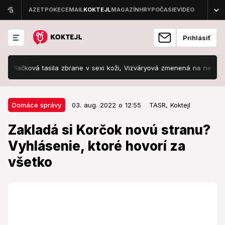
Prihlásiť
ačková tasila zbrane v sexi koži, Vizváryová zmenená na nepoznanie
03. aug. 2022 o 12:55
Domáce správy
Domáce správy
03. aug. 2022 o 12:55
TASR,
Koktejl
Zakladá si Korčok novú stranu?
Zakladá si Korčok novú stranu?
Vyhlásenie, ktoré hovorí za všetko
Vyhlásenie, ktoré hovorí za
všetko
Jednoznačné slová ministra zahraničných vecí.