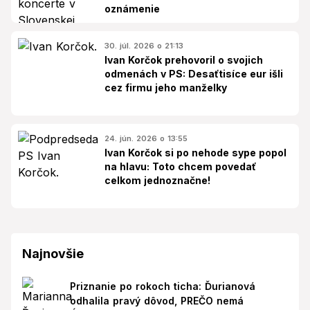
oznámenie
30. júl. 2026 o 21:13
Ivan Korčok prehovoril o svojich
odmenách v PS: Desaťtisíce eur išli
cez firmu jeho manželky
24. jún. 2026 o 13:55
Ivan Korčok si po nehode sype popol
na hlavu: Toto chcem povedať
celkom jednoznačne!
Najnovšie
Priznanie po rokoch ticha: Ďurianová
odhalila pravý dôvod, PREČO nemá