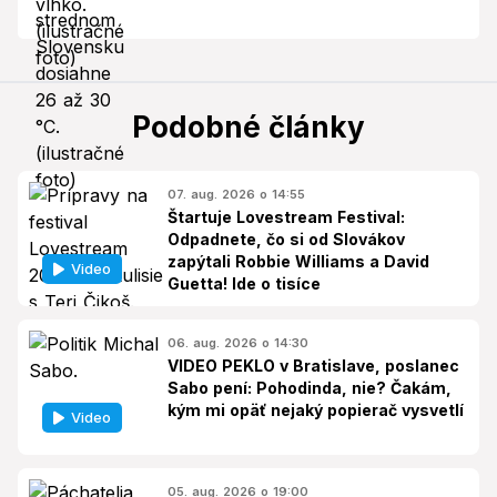
Podobné články
07. aug. 2026 o 14:55
Štartuje Lovestream Festival:
Odpadnete, čo si od Slovákov
zapýtali Robbie Williams a David
Video
Guetta! Ide o tisíce
06. aug. 2026 o 14:30
VIDEO PEKLO v Bratislave, poslanec
Sabo pení: Pohodinda, nie? Čakám,
kým mi opäť nejaký popierač vysvetlí
Video
05. aug. 2026 o 19:00