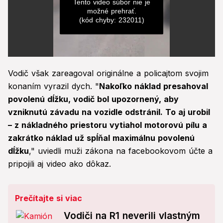
Tento video súbor nie je
možné prehrať.
(kód chyby: 232011)
0
seconds
Vodič však zareagoval originálne a policajtom svojim
of
0
konaním vyrazil dych. "
Nakoľko náklad presahoval
seconds
povolenú dĺžku, vodič bol upozornený, aby
vzniknutú závadu na vozidle odstránil. To aj urobil
– z nákladného priestoru vytiahol motorovú pílu a
zakrátko náklad už spĺňal maximálnu povolenú
dĺžku
," uviedli muži zákona na facebookovom účte a
pripojili aj video ako dôkaz.
Prečítajte si viac
Vodiči na R1 neverili vlastným