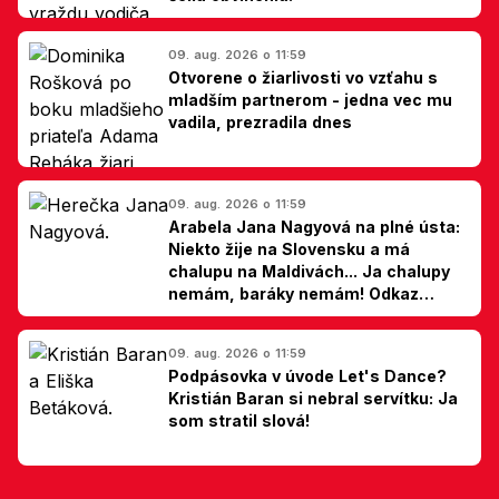
09. aug. 2026 o 11:59
Otvorene o žiarlivosti vo vzťahu s
mladším partnerom - jedna vec mu
vadila, prezradila dnes
09. aug. 2026 o 11:59
Arabela Jana Nagyová na plné ústa:
Niekto žije na Slovensku a má
chalupu na Maldivách... Ja chalupy
nemám, baráky nemám! Odkaz
Slovákom
09. aug. 2026 o 11:59
Podpásovka v úvode Let's Dance?
Kristián Baran si nebral servítku: Ja
som stratil slová!