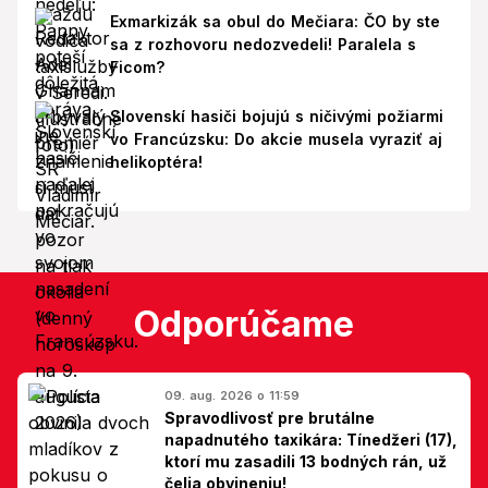
Exmarkizák sa obul do Mečiara: ČO by ste
sa z rozhovoru nedozvedeli! Paralela s
Ficom?
Slovenskí hasiči bojujú s ničivými požiarmi
vo Francúzsku: Do akcie musela vyraziť aj
helikoptéra!
Odporúčame
09. aug. 2026 o 11:59
Spravodlivosť pre brutálne
napadnutého taxikára: Tínedžeri (17),
ktorí mu zasadili 13 bodných rán, už
čelia obvineniu!