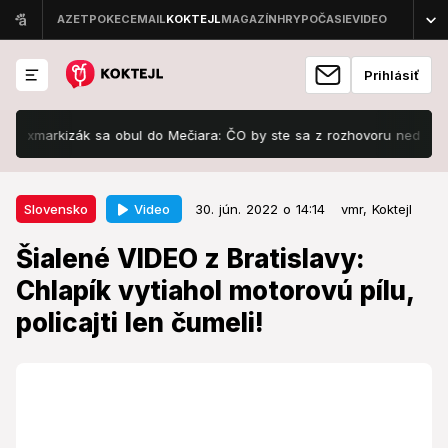
Prihlásiť
markizák sa obul do Mečiara: ČO by ste sa z rozhovoru nedozvedeli! 
30. jún. 2022 o 14:14
Slovensko
Video
Slovensko
30. jún. 2022 o 14:14
vmr,
Koktejl
Šialené VIDEO z Bratislavy:
Šialené VIDEO z Bratislavy:
Chlapík vytiahol motorovú pílu,
Chlapík vytiahol motorovú pílu,
policajti len čumeli!
policajti len čumeli!
V hlavnom meste došlo k bizarnej situácii.