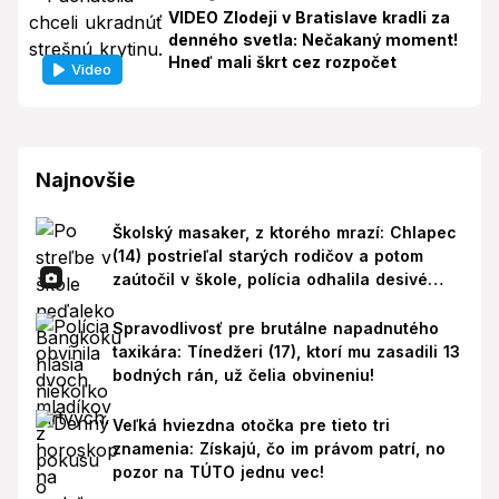
VIDEO Zlodeji v Bratislave kradli za
denného svetla: Nečakaný moment!
Hneď mali škrt cez rozpočet
Video
Najnovšie
Školský masaker, z ktorého mrazí: Chlapec
(14) postrieľal starých rodičov a potom
zaútočil v škole, polícia odhalila desivé
pozadie!
Spravodlivosť pre brutálne napadnutého
taxikára: Tínedžeri (17), ktorí mu zasadili 13
bodných rán, už čelia obvineniu!
Veľká hviezdna otočka pre tieto tri
znamenia: Získajú, čo im právom patrí, no
pozor na TÚTO jednu vec!