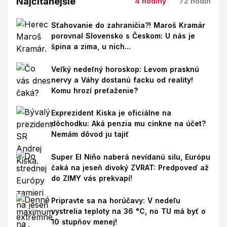
Najčítanejšie
4 hodiny
72 hodín
Sťahovanie do zahraničia?! Maroš Kramár
porovnal Slovensko s Českom: U nás je
špina a zima, u nich...
Veľký nedeľný horoskop: Levom prasknú
nervy a Váhy dostanú facku od reality!
Komu hrozí preťaženie?
Exprezident Kiska je oficiálne na
dôchodku: Aká penzia mu cinkne na účet?
Nemám dôvod ju tajiť
Super El Niño naberá nevídanú silu, Európu
čaká na jeseň divoký ZVRAT: Predpoveď až
do ZIMY vás prekvapí!
Pripravte sa na horúčavy: V nedeľu
vystrelia teploty na 36 °C, no TU má byť o
10 stupňov menej!