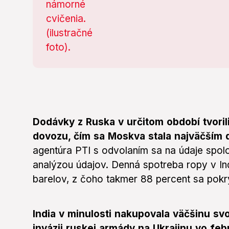
Dodávky z Ruska v určitom období tvoril
dovozu, čím sa Moskva stala najväčším 
agentúra PTI s odvolaním sa na údaje spolo
analýzou údajov. Denná spotreba ropy v Indi
barelov, z čoho takmer 88 percent sa po
India v minulosti nakupovala väčšinu sv
invázii ruskej armády na Ukrajinu vo feb