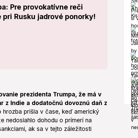
a: Pre provokatívne reči
pri Rusku jadrové ponorky!
rovanie prezidenta Trumpa, že má v
ar z Indie a dodatočnú dovoznú daň z
 hrozba prišla v čase, keď americký
 že nedosiahlo dohodu o prímerí na
nkciami, ak sa v tejto záležitosti