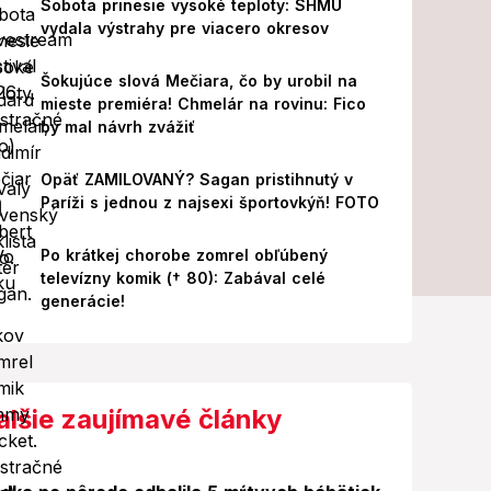
Sobota prinesie vysoké teploty: SHMÚ
vydala výstrahy pre viacero okresov
Šokujúce slová Mečiara, čo by urobil na
mieste premiéra! Chmelár na rovinu: Fico
by mal návrh zvážiť
Opäť ZAMILOVANÝ? Sagan pristihnutý v
Paríži s jednou z najsexi športovkýň! FOTO
Po krátkej chorobe zomrel obľúbený
televízny komik († 80): Zabával celé
generácie!
alšie zaujímavé články