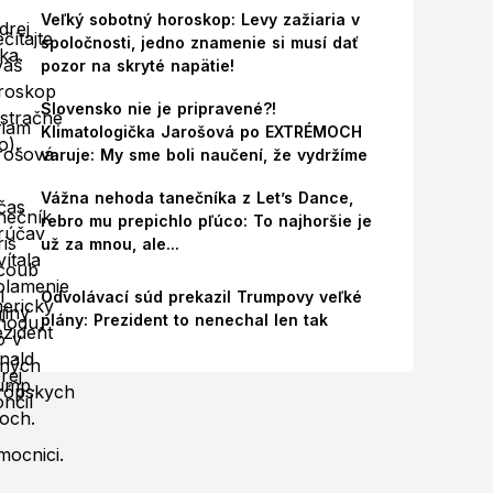
Veľký sobotný horoskop: Levy zažiaria v
spoločnosti, jedno znamenie si musí dať
pozor na skryté napätie!
Slovensko nie je pripravené?!
Klimatologička Jarošová po EXTRÉMOCH
varuje: My sme boli naučení, že vydržíme
Vážna nehoda tanečníka z Let’s Dance,
rebro mu prepichlo pľúco: To najhoršie je
už za mnou, ale...
Odvolávací súd prekazil Trumpovy veľké
plány: Prezident to nenechal len tak