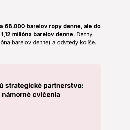
ka 68.000 barelov ropy denne, ale do
 1,12 milióna barelov denne.
Denný
lióna barelov denne) a odvtedy kolíše.
ú strategické partnerstvo:
é námorné cvičenia