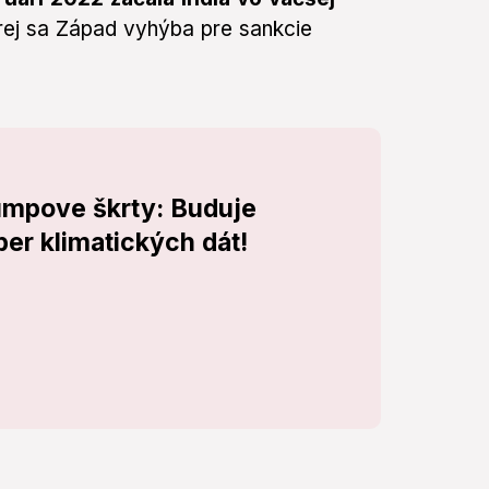
rej sa Západ vyhýba pre sankcie
umpove škrty: Buduje
er klimatických dát!