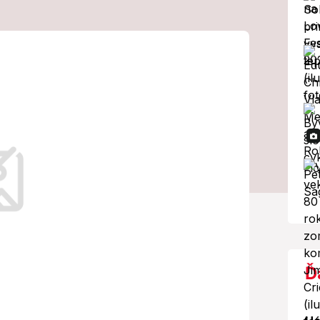
umpovi
v nákupe ruskej
kračovať
kú ropu napriek Trumpovým hrozbám.
Ď