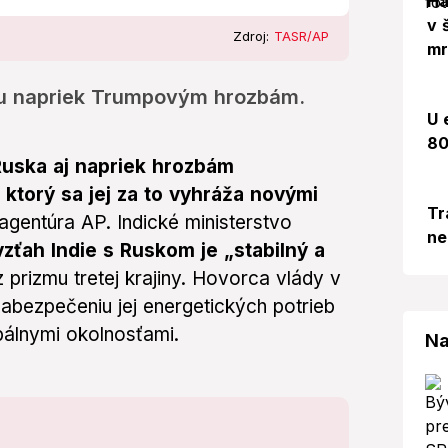
Há
v 
Zdroj:
TASR/AP
mr
pu napriek Trumpovým hrozbám.
U 
80
Ruska aj napriek hrozbám
ktorý sa jej za to vyhráža novými
Tr
agentúra AP. Indické ministerstvo
ne
vzťah Indie s Ruskom je „stabilný a
 prizmu tretej krajiny. Hovorca vlády v
k zabezpečeniu jej energetických potrieb
bálnymi okolnosťami.
Na