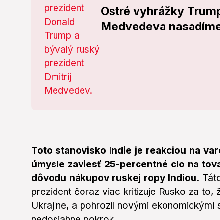
Ostré vyhrážky Trump
Medvedeva nasadíme 
Toto stanovisko Indie je reakciou na va
úmysle zaviesť 25-percentné clo na tov
dôvodu nákupov ruskej ropy Indiou.
Táto
prezident čoraz viac kritizuje Rusko za to,
Ukrajine, a pohrozil novými ekonomickými sa
nedosiahne pokrok.