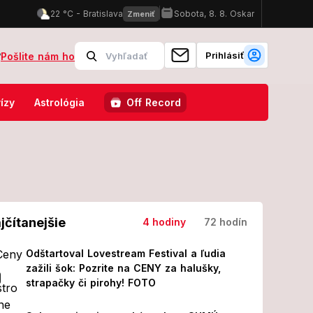
Prihlásiť
?
Pošlite nám ho
osti, jedno znamenie si musí dať pozor na skryté napätie!
Sloven
ízy
Astrológia
Off Record
jčítanejšie
4 hodiny
72 hodín
Odštartoval Lovestream Festival a ľudia
zažili šok: Pozrite na CENY za halušky,
strapačky či pirohy! FOTO