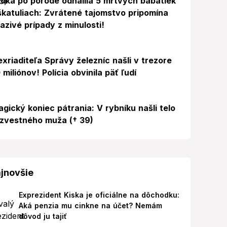
dka po pôrode odhalila 5 mŕtvych bábätiek
škatuliach: Zvrátené tajomstvo pripomína
azivé prípady z minulosti!
exriaditeľa Správy železníc našli v trezore
 miliónov! Polícia obvinila päť ľudí
agický koniec pátrania: V rybníku našli telo
zvestného muža († 39)
jnovšie
Exprezident Kiska je oficiálne na dôchodku:
Aká penzia mu cinkne na účet? Nemám
dôvod ju tajiť