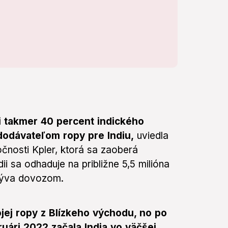
i takmer 40 percent indického
dodávateľom ropy pre Indiu,
uviedla
čnosti Kpler, ktorá sa zaoberá
i sa odhaduje na približne 5,5 milióna
krýva dovozom.
ojej ropy z Blízkeho východu, no po
ruári 2022 začala India vo väčšej