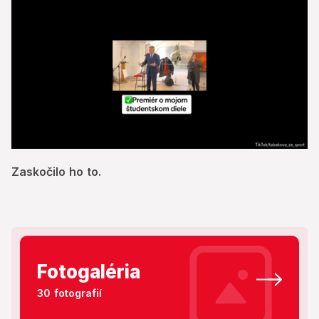
0
seconds
Zaskočilo ho to.
of
54
seconds
Fotogaléria
30 fotografií