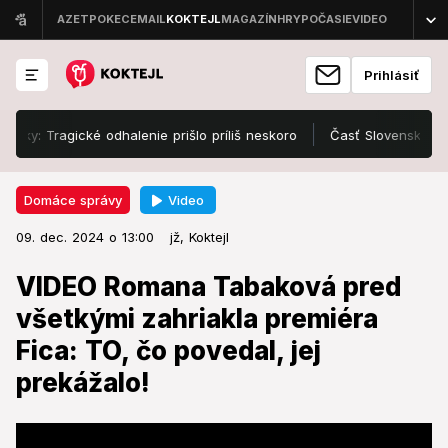
Prihlásiť
ragické odhalenie prišlo príliš neskoro
Časť Slovenska zasiahla s
Video
Domáce správy
09. dec. 2024 o 13:00
Domáce správy
09. dec. 2024 o 13:00
VIDEO Romana Tabaková pred
jž,
Koktejl
všetkými zahriakla premiéra Fica:
VIDEO Romana Tabaková pred
TO, čo povedal, jej prekážalo!
všetkými zahriakla premiéra
Fica: TO, čo povedal, jej
Zaskočilo ho to.
prekážalo!