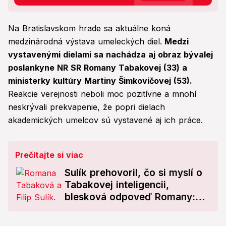
Na Bratislavskom hrade sa aktuálne koná
medzinárodná výstava umeleckých diel.
Medzi
vystavenými dielami sa nachádza aj obraz bývalej
poslankyne NR SR Romany Tabakovej (33) a
ministerky kultúry Martiny Šimkovičovej (53).
Reakcie verejnosti neboli moc pozitívne a mnohí
neskrývali prekvapenie, že popri dielach
akademických umelcov sú vystavené aj ich práce.
Prečítajte si viac
Sulík prehovoril, čo si myslí o
Tabakovej inteligencii,
blesková odpoveď Romany:
Už pochopte, že Filip...