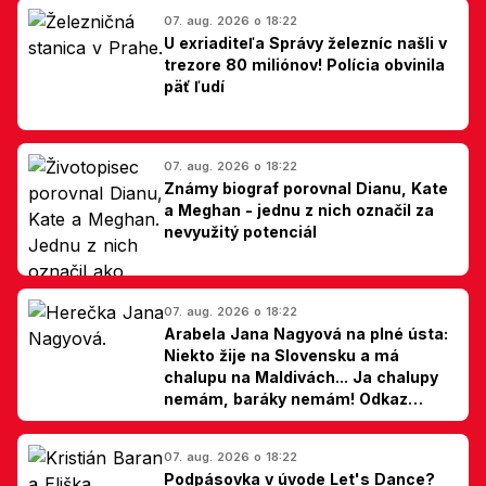
07. aug. 2026 o 18:22
U exriaditeľa Správy železníc našli v
trezore 80 miliónov! Polícia obvinila
päť ľudí
07. aug. 2026 o 18:22
Známy biograf porovnal Dianu, Kate
a Meghan - jednu z nich označil za
nevyužitý potenciál
07. aug. 2026 o 18:22
Arabela Jana Nagyová na plné ústa:
Niekto žije na Slovensku a má
chalupu na Maldivách... Ja chalupy
nemám, baráky nemám! Odkaz
Slovákom
07. aug. 2026 o 18:22
Podpásovka v úvode Let's Dance?