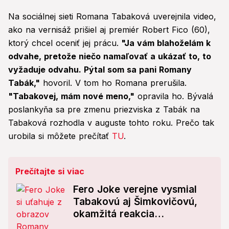
Na sociálnej sieti Romana Tabaková uverejnila video,
ako na vernisáž prišiel aj premiér Robert Fico (60),
ktorý chcel oceniť jej prácu.
"Ja vám blahoželám k
odvahe, pretože niečo namaľovať a ukázať to, to
vyžaduje odvahu. Pýtal som sa pani Romany
Tabák,"
hovoril. V tom ho Romana prerušila.
"Tabakovej, mám nové meno,"
opravila ho. Bývalá
poslankyňa sa pre zmenu priezviska z Tabák na
Tabaková rozhodla v auguste tohto roku. Prečo tak
urobila si môžete prečítať
TU
.
Prečítajte si viac
Fero Joke verejne vysmial
Tabakovú aj Šimkovičovú,
okamžitá reakcia
exposlankyne: Odkaz, ktorý