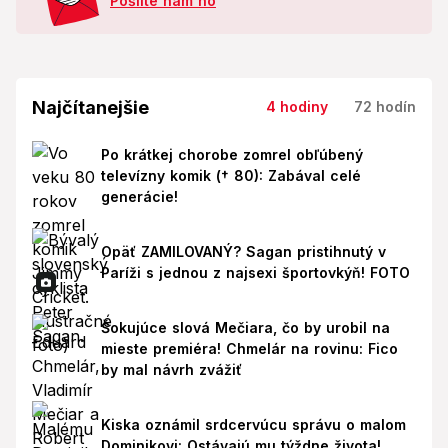
Pošlite nám ho
Najčítanejšie
4 hodiny
72 hodín
Po krátkej chorobe zomrel obľúbený
televízny komik († 80): Zabával celé
generácie!
Opäť ZAMILOVANÝ? Sagan pristihnutý v
Paríži s jednou z najsexi športovkýň! FOTO
Šokujúce slová Mečiara, čo by urobil na
mieste premiéra! Chmelár na rovinu: Fico
by mal návrh zvážiť
Kiska oznámil srdcervúcu správu o malom
Dominikovi: Ostávajú mu týždne života!