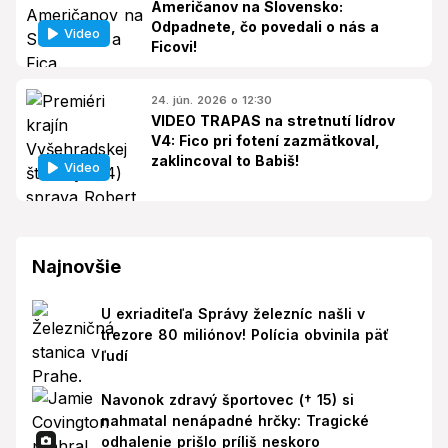
Američanov na Slovensko:
Odpadnete, čo povedali o nás a
Video
Ficovi!
24. jún. 2026 o 12:30
VIDEO TRAPAS na stretnutí lídrov
V4: Fico pri fotení zazmätkoval,
zaklincoval to Babiš!
Video
Najnovšie
U exriaditeľa Správy železníc našli v
trezore 80 miliónov! Polícia obvinila päť
ľudí
Navonok zdravý športovec († 15) si
nahmatal nenápadné hrčky: Tragické
odhalenie prišlo príliš neskoro