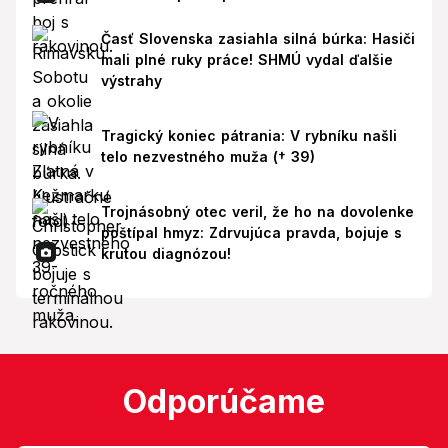
Časť Slovenska zasiahla silná búrka: Hasiči
mali plné ruky práce! SHMÚ vydal ďalšie
výstrahy
Tragický koniec pátrania: V rybníku našli
telo nezvestného muža († 39)
Trojnásobný otec veril, že ho na dovolenke
poštípal hmyz: Zdrvujúca pravda, bojuje s
krutou diagnózou!
Odporúčame