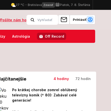
Prihlásiť
?
Pošlite nám ho
iaru! Neďaleká obec varuje ľudí
FOTO Adela Vinczeová sa konečne o
ízy
Astrológia
Off Record
ajčítanejšie
4 hodiny
72 hodín
Po krátkej chorobe zomrel obľúbený
televízny komik († 80): Zabával celé
generácie!