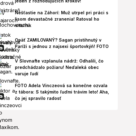
jeden z rozhodujúcich krokov!
Nešťastie na Záhorí: Muž utrpel pri práci s
lisom devastačné zranenia! Ratoval ho
vrtuľník
Opäť ZAMILOVANÝ? Sagan pristihnutý v
Paríži s jednou z najsexi športovkýň! FOTO
V Slovnafte vzplanula nádrž: Odhalili, čo
predchádzalo požiaru! Neďaleká obec
varuje ľudí
FOTO Adela Vinczeová sa konečne ozvala
z tábora: S takýmito ľuďmi trávim leto! Aha,
čo jej spravilo radosť