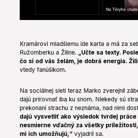
0
seconds
of
14
seconds
Volume
Kramárovi mladšiemu ide karta a má za se
0%
Ružomberku a Žiline.
„Učte sa texty. Pos
čo si od vás želám, je dobrá energia. Ži
vtedy fanúšikom.
Na sociálnej sieti teraz Marko zverejnil záb
dajú prirovnať iba ku snom. Niekedy sú str
prekonaní strachu z neznáma, nad nimi do
dajú vysvetliť ako výsledok tvrdej prác
nesmierne vďačný za všetky príležitosti,
mi ich umožňujú,“
vyjadril sa.