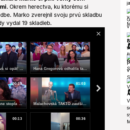
nmi.
Okrem herectva, ku ktorému si
udbe. Marko zverejnil svoju prvú skladbu
y vydal 19 skladieb.
00:38
00:16
Zdena Studenková si opäť nebrala servítku: Ja neznášam ľudí, ktorí...
Hana Gregorová odhalila tajomstvo o svojom synovi Ondřejovi: Si adoptovaný!
00:19
01:03
Malachovská drsne stopla slovenskú herečku: Ja som už raz bola svokra, musíš znížiť očakávania!
Malachovská TAKTO zavŕšila svoju premenu: Slovenská herečka zostala stáť ako obarená vo dverách!
00:13
00:36