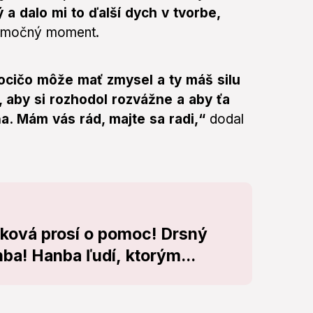
 a dalo mi to ďalší dych v tvorbe,
ýnimočný moment.
ocičo môže mať zmysel a ty máš silu
, aby si rozhodol rozvážne a aby ťa
ňa. Mám vás rád, majte sa radi,“
dodal
ková prosí o pomoc! Drsný
nba! Hanba ľudí, ktorým...