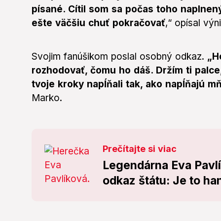
písané. Cítil som sa počas toho naplnený
ešte väčšiu chuť pokračovať
,“ opísal v
Svojim fanúšikom poslal osobný odkaz.
„H
rozhodovať, čomu ho dáš. Držím ti palce
tvoje kroky napĺňali tak, ako napĺňajú m
Marko.
Prečítajte si viac
Legendárna Eva Pavlí
odkaz štátu: Je to ha