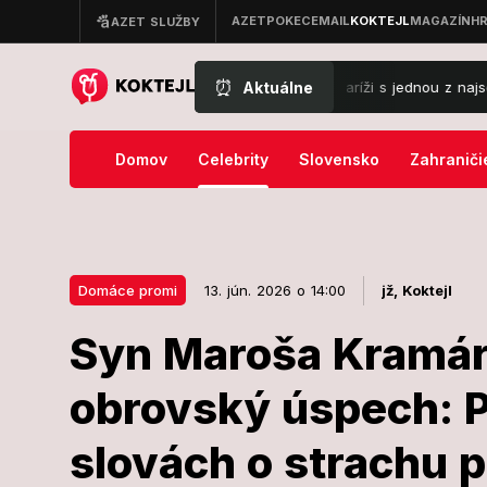
⏰
Aktuálne
MILOVANÝ? Sagan pristihnutý v Paríži s jednou z najsexi športovkýň
Domov
Celebrity
Slovensko
Zahraniči
Domáce promi
13. jún. 2026 o 14:00
jž,
Koktejl
Syn Maroša Kramár
13. jún. 2026 o 14:00
Domáce promi
obrovský úspech: 
Syn Maroša K
slovách o strachu p