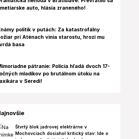
ramatická nehoda v Bratislave: Prevrátilo sa
metiarske auto, hlásia zraneného!
námy politik v putách: Za katastrofálny
ožiar pri Aténach vinia starostu, hrozí mu
vrdá basa
imoriadne pátranie: Polícia hľadá dvoch 17-
očných mladíkov po brutálnom útoku na
axikára v Seredi!
ajnovšie
Štvrtý blok jadrovej elektrárne v
Mochovciach dosiahol kritický stav: Ide o