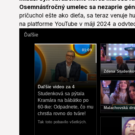
Osemnásťročný umelec sa nezaprie gé
pričuchol ešte ako dieťa, sa teraz venuje h
na platforme YouTube v máji 2024 a odvted
Ďaľšie
01:09
Ďaľšie video za 3
Studenková sa pýtala
Kramára na bábätko po
60-tke: Odpadnete, čo mu
chrstla rovno do tváre!
Tak toto pobavilo všetkých.