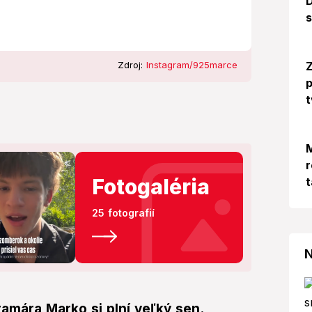
D
s
Z
Zdroj:
Instagram/925marce
p
t
M
r
Fotogaléria
t
25 fotografií
N
mára Marko si plní veľký sen.