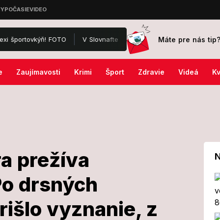
Máte pre nás tip
! FOTO
V Slovnafte vzplanula nádrž: Odhalili, čo predchádzalo pož
e
Zaujímavosti
Krimi
Šport
Zdravie
Videá
Kv
a prežíva
N
Po drsných
ramára prežíva
rišlo vyznanie, z