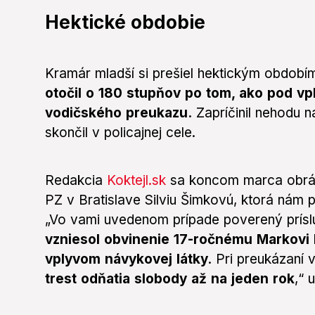
Hektické obdobie
Kramár mladší si prešiel hektickým období
otočil o 180 stupňov po tom, ako pod vp
vodičského preukazu.
Zapríčinil nehodu n
skončil v policajnej cele.
Redakcia
Koktejl.sk
sa koncom marca obráti
PZ v Bratislave Silviu Šimkovú, ktorá nám pr
„Vo vami uvedenom prípade poverený príslu
vzniesol obvinenie 17-ročnému Markovi K
vplyvom návykovej látky
. Pri preukázaní
trest odňatia slobody až na jeden rok
,“ 