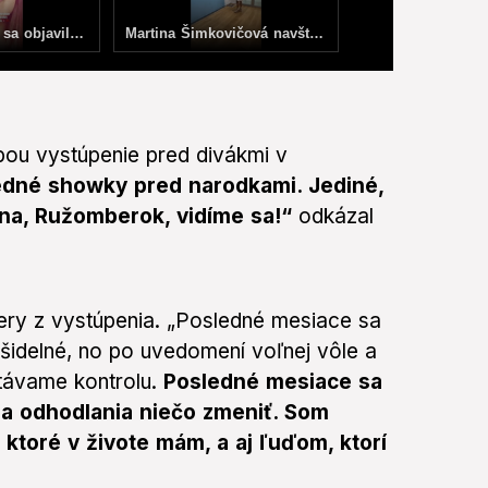
Na Téryho chate sa objavil oznam o otváracích hodinách: Markizáčka reaguje na uštipačný odkaz mladej chatárky Júlie!
Martina Šimkovičová navštívila Slovenskú národnú galériu
bou vystúpenie pred divákmi v
ledné showky pred narodkami. Jediné,
lina, Ružomberok, vidíme sa!“
odkázal
ery z vystúpenia.
„Posledné mesiace sa
ašidelné, no po uvedomení voľnej vôle a
stávame kontrolu.
Posledné mesiace sa
e a odhodlania niečo zmeniť. Som
 ktoré v živote mám, a aj ľuďom, ktorí