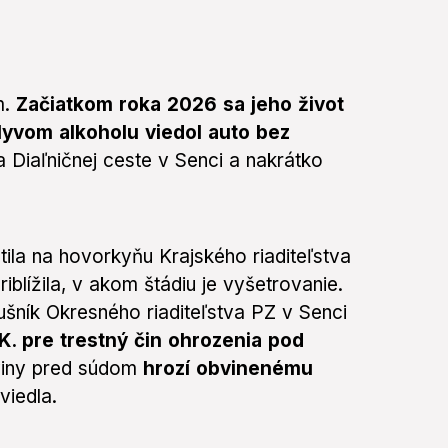
m.
Začiatkom roka 2026 sa jeho život
lyvom alkoholu viedol auto bez
a Diaľničnej ceste v Senci a nakrátko
la na hovorkyňu Krajského riaditeľstva
iblížila, v akom štádiu je vyšetrovanie.
šník Okresného riaditeľstva PZ v Senci
. pre trestný čin ohrozenia pod
 viny pred súdom
hrozí obvinenému
uviedla.