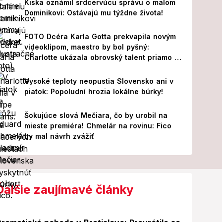
Kiska oznámil srdcervúcu správu o malom
Dominikovi: Ostávajú mu týždne života!
FOTO Dcéra Karla Gotta prekvapila novým
videoklipom, maestro by bol pyšný:
Charlotte ukázala obrovský talent priamo v
Paríži!
Vysoké teploty neopustia Slovensko ani v
piatok: Popoludní hrozia lokálne búrky!
Šokujúce slová Mečiara, čo by urobil na
mieste premiéra! Chmelár na rovinu: Fico
by mal návrh zvážiť
Ďalšie zaujímavé články