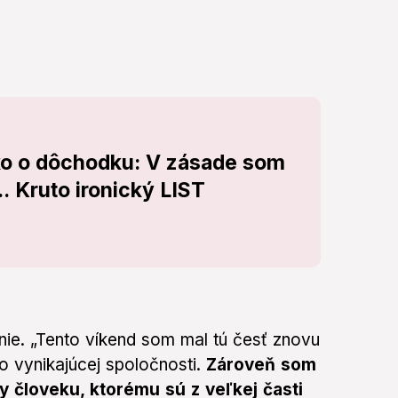
ko o dôchodku: V zásade som
.. Kruto ironický LIST
ie. „Tento víkend som mal tú česť znovu
 vo vynikajúcej spoločnosti.
Zároveň som
xty človeku, ktorému sú z veľkej časti