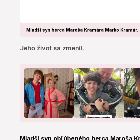
Mladší syn herca Maroša Kramára Marko Kramár.
Jeho život sa zmenil.
Mladší syn obľúbeného herca Maroša Kra