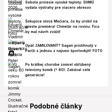
Sobota prinesie vysoké teploty: SHMÚ
vydala výstrahy pre viacero okresov
Šokujúce slová Mečiara, čo by urobil na
mieste premiéra! Chmelár na rovinu: Fico
by mal návrh zvážiť
Opäť ZAMILOVANÝ? Sagan pristihnutý v
Paríži s jednou z najsexi športovkýň! FOTO
Po krátkej chorobe zomrel obľúbený
televízny komik († 80): Zabával celé
generácie!
Podobné články