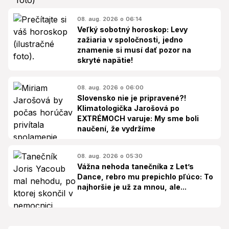
08. aug. 2026 o 06:14
Veľký sobotný horoskop: Levy
zažiaria v spoločnosti, jedno
znamenie si musí dať pozor na
skryté napätie!
08. aug. 2026 o 06:00
Slovensko nie je pripravené?!
Klimatologička Jarošová po
EXTRÉMOCH varuje: My sme boli
naučení, že vydržíme
08. aug. 2026 o 05:30
Vážna nehoda tanečníka z Let’s
Dance, rebro mu prepichlo pľúco: To
najhoršie je už za mnou, ale...