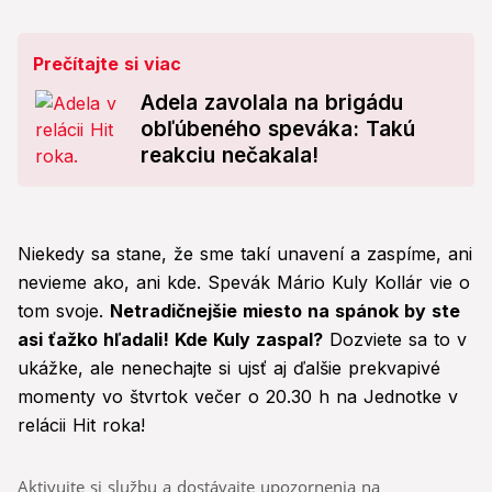
Prečítajte si viac
Adela zavolala na brigádu
obľúbeného speváka: Takú
reakciu nečakala!
Niekedy sa stane, že sme takí unavení a zaspíme, ani
nevieme ako, ani kde. Spevák Mário Kuly Kollár vie o
tom svoje.
Netradičnejšie miesto na spánok by ste
asi ťažko hľadali! Kde Kuly zaspal?
Dozviete sa to v
ukážke, ale nenechajte si ujsť aj ďalšie prekvapivé
momenty vo štvrtok večer o 20.30 h na Jednotke v
relácii Hit roka!
Aktivujte si službu a dostávajte upozornenia na