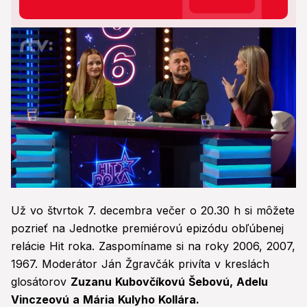
0
seconds
Už vo štvrtok 7. decembra večer o 20.30 h si môžete
of
58
pozrieť na Jednotke premiérovú epizódu obľúbenej
seconds
relácie Hit roka. Zaspomíname si na roky 2006, 2007,
1967. Moderátor Ján Žgravčák privíta v kreslách
glosátorov
Zuzanu Kubovčíkovú Šebovú, Adelu
Vinczeovú a Mária Kulyho Kollára.