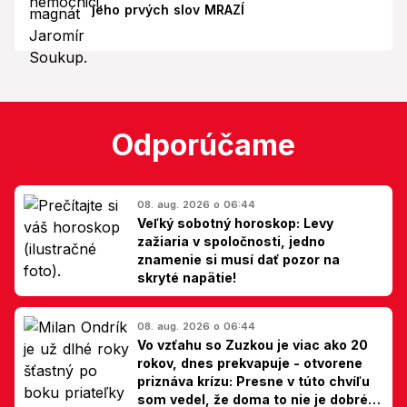
jeho prvých slov MRAZÍ
Odporúčame
08. aug. 2026 o 06:44
Veľký sobotný horoskop: Levy
zažiaria v spoločnosti, jedno
znamenie si musí dať pozor na
skryté napätie!
08. aug. 2026 o 06:44
Vo vzťahu so Zuzkou je viac ako 20
rokov, dnes prekvapuje - otvorene
priznáva krízu: Presne v túto chvíľu
som vedel, že doma to nie je dobré,