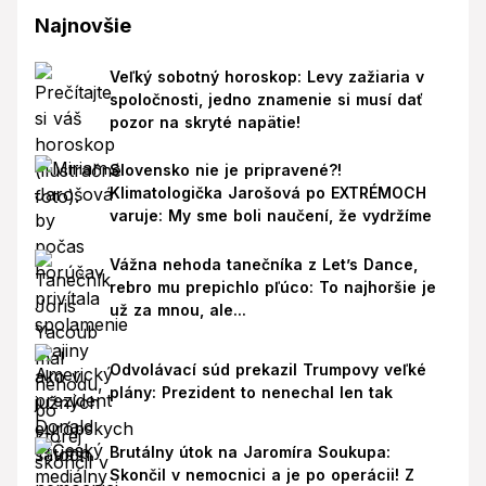
Najnovšie
Veľký sobotný horoskop: Levy zažiaria v
spoločnosti, jedno znamenie si musí dať
pozor na skryté napätie!
Slovensko nie je pripravené?!
Klimatologička Jarošová po EXTRÉMOCH
varuje: My sme boli naučení, že vydržíme
Vážna nehoda tanečníka z Let’s Dance,
rebro mu prepichlo pľúco: To najhoršie je
už za mnou, ale...
Odvolávací súd prekazil Trumpovy veľké
plány: Prezident to nenechal len tak
Brutálny útok na Jaromíra Soukupa:
Skončil v nemocnici a je po operácii! Z