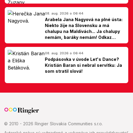
hovorí Milan Ondrík
08. aug. 2026 o 06:44
Arabela Jana Nagyová na plné ústa:
Niekto žije na Slovensku a má
chalupu na Maldivách... Ja chalupy
nemám, baráky nemám! Odkaz
Slovákom
08. aug. 2026 o 06:44
Podpásovka v úvode Let's Dance?
Kristián Baran si nebral servítku: Ja
som stratil slová!
© 2010 - 2026 Ringier Slovakia Communities s.r.o.
Autorské práva sú vyhradené a vykonáva ich prevádzkovateľ