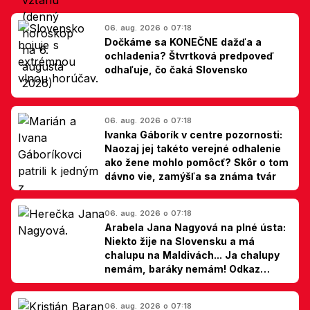
06. aug. 2026 o 07:18
Dočkáme sa KONEČNE dažďa a
ochladenia? Štvrtková predpoveď
odhaľuje, čo čaká Slovensko
06. aug. 2026 o 07:18
Ivanka Gáborík v centre pozornosti:
Naozaj jej takéto verejné odhalenie
ako žene mohlo pomôcť? Skôr o tom
dávno vie, zamýšľa sa známa tvár
06. aug. 2026 o 07:18
Arabela Jana Nagyová na plné ústa:
Niekto žije na Slovensku a má
chalupu na Maldivách... Ja chalupy
nemám, baráky nemám! Odkaz
Slovákom
06. aug. 2026 o 07:18