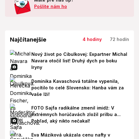
Pošlite nám ho
Najčítanejšie
4 hodiny
72 hodín
Nový život po Cibulkovej: Expartner Michal
Navara otočil list! Druhý dych po boku
Iryny
Dominika Kavaschová totálne vypenila,
pocítilo to celé Slovensko: Hanba vám za
vaše lži!
FOTO Sajfa radikálne zmenil imidž: V
extrémnych horúčavách zložil prilbu a...
Pohľad, aký nikto nečakal!
Eva Máziková ukázala cenu nafty v