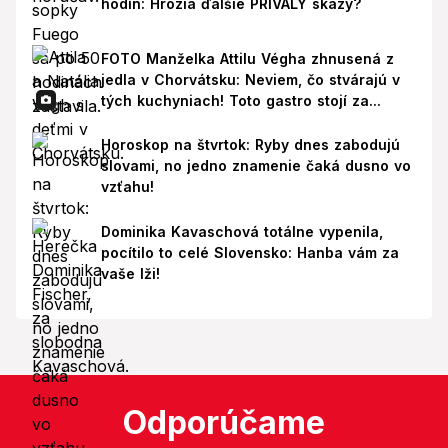
hodín: Hrozia ďalšie PRÍVALY skazy?
FOTO Manželka Attilu Végha zhnusená z
jedla v Chorvátsku: Neviem, čo stvárajú v
tých kuchyniach! Toto gastro stojí za...
Horoskop na štvrtok: Ryby dnes zabodujú
slovami, no jedno znamenie čaká dusno vo
vzťahu!
Dominika Kavaschová totálne vypenila,
pocítilo to celé Slovensko: Hanba vám za
vaše lži!
Odporúčame