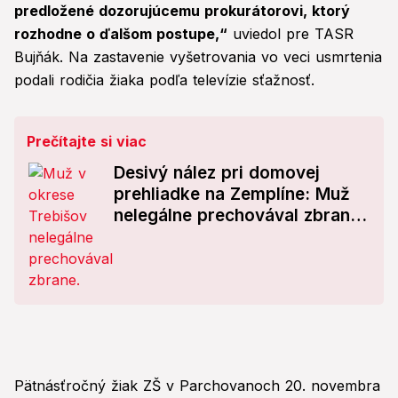
predložené dozorujúcemu prokurátorovi, ktorý
rozhodne o ďalšom postupe,“
uviedol pre TASR
Bujňák. Na zastavenie vyšetrovania vo veci usmrtenia
podali rodičia žiaka podľa televízie sťažnosť.
Prečítajte si viac
Desivý nález pri domovej
prehliadke na Zemplíne: Muž
nelegálne prechovával zbrane,
náboje a výbušniny!
Pätnásťročný žiak ZŠ v Parchovanoch 20. novembra