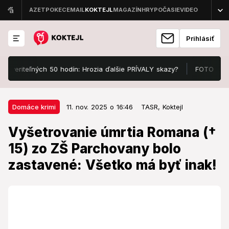
Prihlásiť
riteľných 50 hodín: Hrozia ďalšie PRÍVALY skazy?
FOTO Manželka At
11. nov. 2025 o 16:46
Domáce krimi
Domáce krimi
11. nov. 2025 o 16:46
TASR,
Koktejl
Vyšetrovanie úmrtia Romana (†
Vyšetrovanie úmrtia Romana (†
15) zo ZŠ Parchovany bolo
15) zo ZŠ Parchovany bolo
zastavené: Všetko má byť inak!
zastavené: Všetko má byť inak!
Rodičia Romana (†15) spochybňujú rozhodnutie
polície.