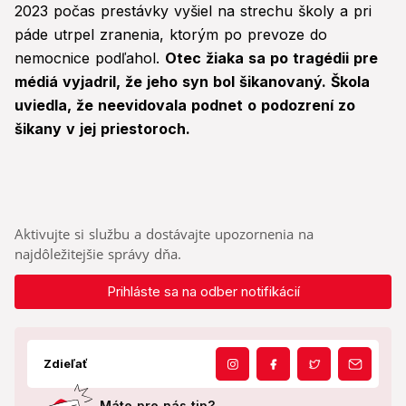
2023 počas prestávky vyšiel na strechu školy a pri
páde utrpel zranenia, ktorým po prevoze do
nemocnice podľahol.
Otec žiaka sa po tragédii pre
médiá vyjadril, že jeho syn bol šikanovaný. Škola
uviedla, že neevidovala podnet o podozrení zo
šikany v jej priestoroch.
Aktivujte si službu a dostávajte upozornenia na
najdôležitejšie správy dňa.
Prihláste sa na odber notifikácií
Zdieľať
Máte pre nás tip?