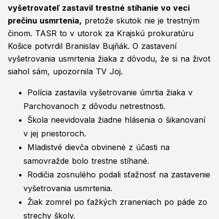
vyšetrovateľ zastavil trestné stíhanie vo veci
prečinu usmrtenia,
pretože skutok nie je trestným
činom. TASR to v utorok za Krajskú prokuratúru
Košice potvrdil Branislav Bujňák. O zastavení
vyšetrovania usmrtenia žiaka z dôvodu, že si na život
siahol sám, upozornila TV Joj.
Polícia zastavila vyšetrovanie úmrtia žiaka v
Parchovanoch z dôvodu netrestnosti.
Škola neevidovala žiadne hlásenia o šikanovaní
v jej priestoroch.
Mladistvé dievča obvinené z účasti na
samovražde bolo trestne stíhané.
Rodičia zosnulého podali sťažnosť na zastavenie
vyšetrovania usmrtenia.
Žiak zomrel po ťažkých zraneniach po páde zo
strechy školy.