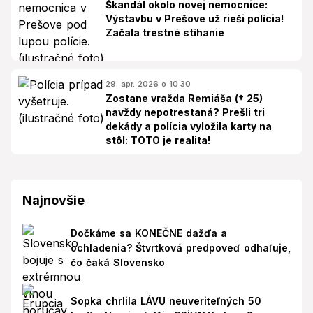
Škandál okolo novej nemocnice:
Výstavbu v Prešove už rieši polícia!
Začala trestné stíhanie
29. apr. 2026 o 10:30
Zostane vražda Remiáša († 25)
navždy nepotrestaná? Prešli tri
dekády a polícia vyložila karty na
stôl: TOTO je realita!
Najnovšie
Dočkáme sa KONEČNE dažďa a
ochladenia? Štvrtková predpoveď odhaľuje,
čo čaká Slovensko
Sopka chrlila LÁVU neuveriteľných 50