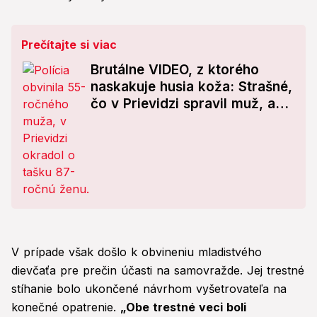
Prečítajte si viac
Brutálne VIDEO, z ktorého
naskakuje husia koža: Strašné,
čo v Prievidzi spravil muž, aby
okradol seniorku!
V prípade však došlo k obvineniu mladistvého
dievčaťa pre prečin účasti na samovražde. Jej trestné
stíhanie bolo ukončené návrhom vyšetrovateľa na
konečné opatrenie.
„Obe trestné veci boli