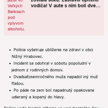
vodiča! V aute s ním boli dve
malé deti
Polícia vyšetruje ublíženie na zdraví v obci
Nižný Hrabovec.
Incident sa odohral v sobotu popoludní v
jednom z rodinných domov.
Dvadsaťosemročného muža napadol iný muž
fľašou.
Po páde na zem bol napadnutý opakovane
udieraný a kopaný do hlavy.