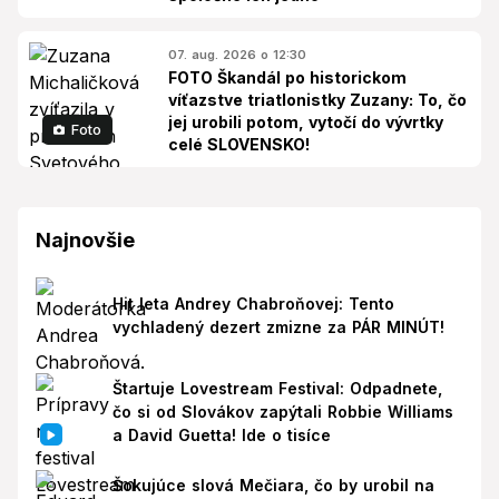
07. aug. 2026 o 12:30
FOTO Škandál po historickom
víťazstve triatlonistky Zuzany: To, čo
jej urobili potom, vytočí do vývrtky
Foto
celé SLOVENSKO!
Najnovšie
Hit leta Andrey Chabroňovej: Tento
vychladený dezert zmizne za PÁR MINÚT!
Štartuje Lovestream Festival: Odpadnete,
čo si od Slovákov zapýtali Robbie Williams
a David Guetta! Ide o tisíce
Šokujúce slová Mečiara, čo by urobil na