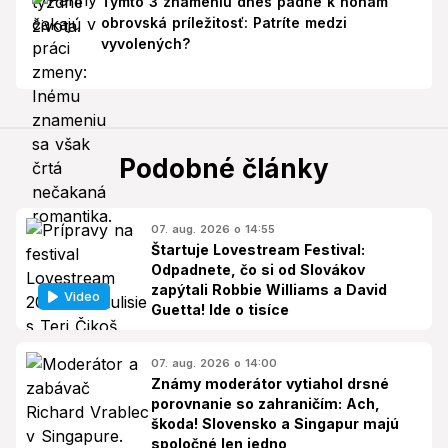
Týmto 3 znameniu dnes padne k nohám
obrovská príležitosť: Patríte medzi
vyvolených?
Podobné články
07. aug. 2026 o 14:55
Štartuje Lovestream Festival:
Odpadnete, čo si od Slovákov
zapýtali Robbie Williams a David
Video
Guetta! Ide o tisíce
07. aug. 2026 o 14:00
Známy moderátor vytiahol drsné
porovnanie so zahraničím: Ach,
škoda! Slovensko a Singapur majú
spoločné len jedno