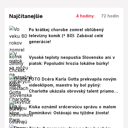
Najčítanejšie
4 hodiny
72 hodín
Po krátkej chorobe zomrel obľúbený
televízny komik († 80): Zabával celé
generácie!
Vysoké teploty neopustia Slovensko ani v
piatok: Popoludní hrozia lokálne búrky!
FOTO Dcéra Karla Gotta prekvapila novým
videoklipom, maestro by bol pyšný:
Charlotte ukázala obrovský talent priamo v
Paríži!
Kiska oznámil srdcervúcu správu o malom
Dominikovi: Ostávajú mu týždne života!