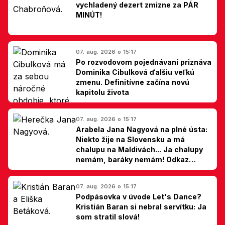
vychladený dezert zmizne za PÁR
MINÚT!
07. aug. 2026 o 15:17
Po rozvodovom pojednávaní priznáva
Dominika Cibulková ďalšiu veľkú
zmenu. Definitívne začína novú
kapitolu života
07. aug. 2026 o 15:17
Arabela Jana Nagyová na plné ústa:
Niekto žije na Slovensku a má
chalupu na Maldivách... Ja chalupy
nemám, baráky nemám! Odkaz
Slovákom
07. aug. 2026 o 15:17
Podpásovka v úvode Let's Dance?
Kristián Baran si nebral servítku: Ja
som stratil slová!