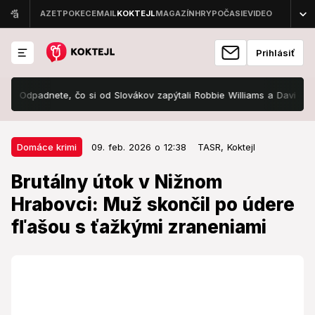
Prihlásiť
 Odpadnete, čo si od Slovákov zapýtali Robbie Williams a David Guetta! 
09. feb. 2026 o 12:38
Domáce krimi
Domáce krimi
09. feb. 2026 o 12:38
TASR,
Koktejl
Brutálny útok v Nižnom Hrabovci:
Brutálny útok v Nižnom
Muž skončil po údere fľašou s
Hrabovci: Muž skončil po údere
ťažkými zraneniami
fľašou s ťažkými zraneniami
Podľa predbežnej lekárskej správy utrpel zranenia,
ktoré si vyžiadajú liečenie niekoľko týždňov.