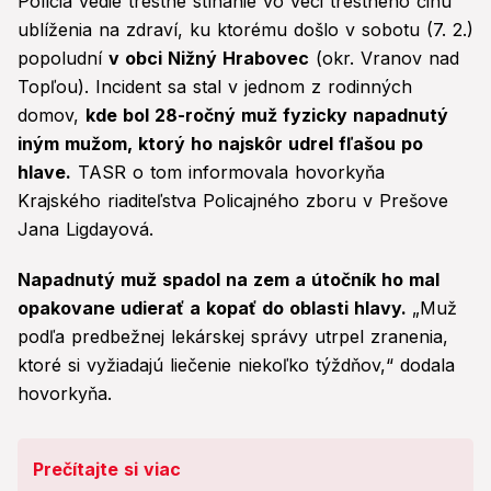
Polícia vedie trestné stíhanie vo veci trestného činu
ublíženia na zdraví, ku ktorému došlo v sobotu (7. 2.)
popoludní
v obci Nižný Hrabovec
(okr. Vranov nad
Topľou). Incident sa stal v jednom z rodinných
domov,
kde bol 28-ročný muž fyzicky napadnutý
iným mužom, ktorý ho najskôr udrel fľašou po
hlave.
TASR o tom informovala hovorkyňa
Krajského riaditeľstva Policajného zboru v Prešove
Jana Ligdayová.
Napadnutý muž spadol na zem a útočník ho mal
opakovane udierať a kopať do oblasti hlavy.
„Muž
podľa predbežnej lekárskej správy utrpel zranenia,
ktoré si vyžiadajú liečenie niekoľko týždňov,“ dodala
hovorkyňa.
Prečítajte si viac