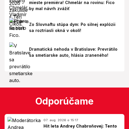
mieste premiéra! Chmelár na rovinu: Fico
by mal návrh zvážiť
Zo Slovnaftu stúpa dym: Po silnej explózii
sa roztriasli okná v okolí!
Dramatická nehoda v Bratislave: Prevrátilo
sa smetiarske auto, hlásia zraneného!
Odporúčame
07. aug. 2026 o 15:17
Hit leta Andrey Chabroňovej: Tento