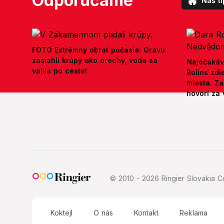
Odporúčame
🔥
Náš ti
FOTO Extrémny obrat počasia: Oravu
zasiahli krúpy ako orechy, voda sa
Najočakáv
valila po ceste!
Rolins zd
miesta. Z
hovorí za 
© 2010 - 2026 Ringier Slovakia Co
Koktejl
O nás
Kontakt
Reklama