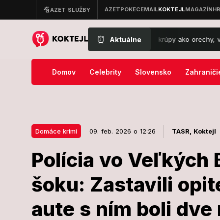
⏰
Aktuálne
xtrémny obrat počasia: Oravu zasiahli krúpy ako orechy, voda sa vali
Domov
Celebrity
Slovensko
Zahraniči
Domáce krimi
09. feb. 2026 o 12:26
TASR,
Koktejl
Polícia vo Veľkých 
09. feb. 2026 o 12:26
Domáce krimi
šoku: Zastavili opi
Polícia vo Ve
aute s ním boli dve