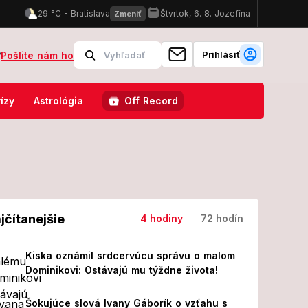
Prihlásiť
?
Pošlite nám ho
mocnici skončilo 8 ľudí!
FOTO Pozrite, v čom sa ukázal Karol III
ízy
Astrológia
Off Record
jčítanejšie
4 hodiny
72 hodín
Kiska oznámil srdcervúcu správu o malom
Dominikovi: Ostávajú mu týždne života!
Šokujúce slová Ivany Gáborík o vzťahu s