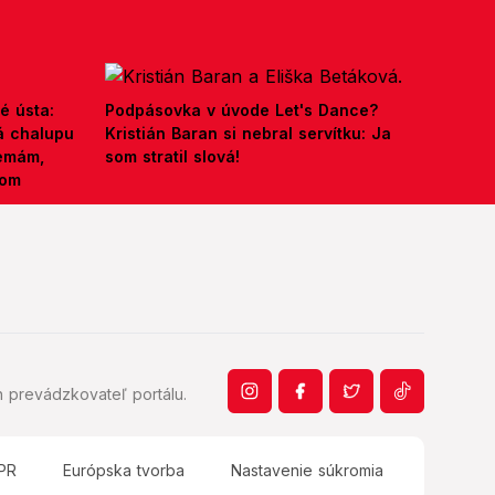
é ústa:
Podpásovka v úvode Let's Dance?
á chalupu
Kristián Baran si nebral servítku: Ja
nemám,
som stratil slová!
kom
 prevádzkovateľ portálu.
PR
Európska tvorba
Nastavenie súkromia