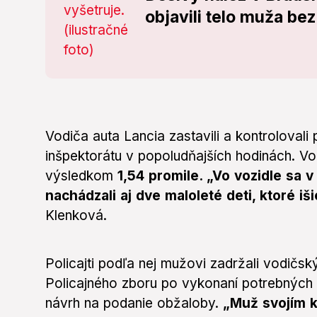
objavili telo muža be
Vodiča auta Lancia zastavili a kontrolovali
inšpektorátu v popoludňajších hodinách. Vo
výsledkom
1,54 promile. „Vo vozidle sa 
nachádzali aj dve maloleté deti, ktoré iš
Klenková.
Policajti podľa nej mužovi zadržali vodičsk
Policajného zboru po vykonaní potrebných
návrh na podanie obžaloby.
„Muž svojím k