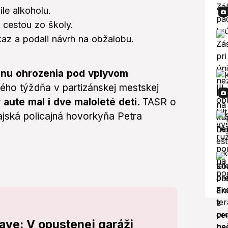
le alkoholu.
i cestou zo školy.
ukaz a podali návrh na obžalobu.
činu ohrozenia pod vplyvom
lého týždňa v partizánskej mestskej
 aute mal i dve maloleté deti.
TASR o
ajská policajná hovorkyňa Petra
lave: V opustenej garáži