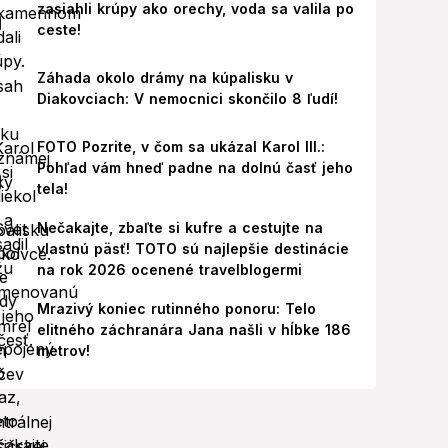
zasiahli krúpy ako orechy, voda sa valila po
ceste!
Záhada okolo drámy na kúpalisku v
Diakovciach: V nemocnici skončilo 8 ľudí!
FOTO Pozrite, v čom sa ukázal Karol III.:
Pohľad vám hneď padne na dolnú časť jeho
tela!
Nečakajte, zbaľte si kufre a cestujte na
vlastnú päsť! TOTO sú najlepšie destinácie
na rok 2026 ocenené travelblogermi
Mrazivý koniec rutinného ponoru: Telo
elitného záchranára Jana našli v hĺbke 186
metrov!