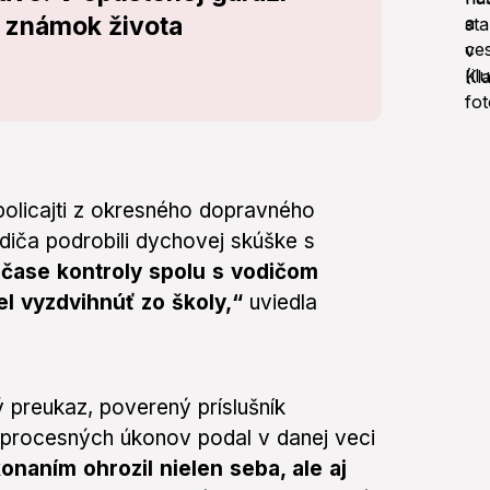
z známok života
 policajti z okresného dopravného
diča podrobili dychovej skúške s
v čase kontroly spolu s vodičom
iel vyzdvihnúť zo školy,“
uviedla
ý preukaz, poverený príslušník
 procesných úkonov podal v danej veci
onaním ohrozil nielen seba, ale aj