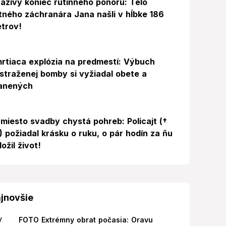
azivý koniec rutinného ponoru: Telo
itného záchranára Jana našli v hĺbke 186
trov!
rtiaca explózia na predmestí: Výbuch
straženej bomby si vyžiadal obete a
anených
miesto svadby chystá pohreb: Policajt (†
) požiadal krásku o ruku, o pár hodín za ňu
ložil život!
jnovšie
FOTO Extrémny obrat počasia: Oravu