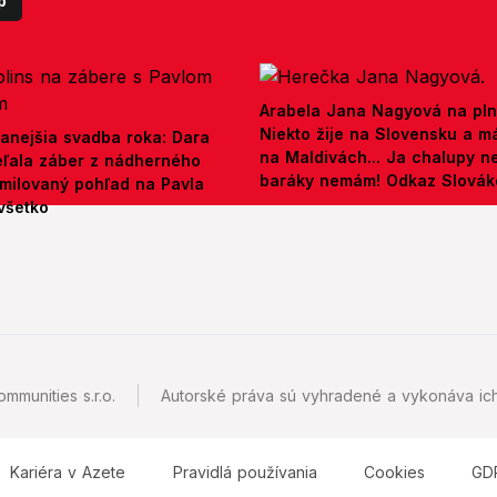
p
Arabela Jana Nagyová na pln
Niekto žije na Slovensku a m
anejšia svadba roka: Dara
na Maldivách... Ja chalupy 
ieľala záber z nádherného
baráky nemám! Odkaz Slová
amilovaný pohľad na Pavla
všetko
mmunities s.r.o.
Autorské práva sú vyhradené a vykonáva ich
Kariéra v Azete
Pravidlá používania
Cookies
GD