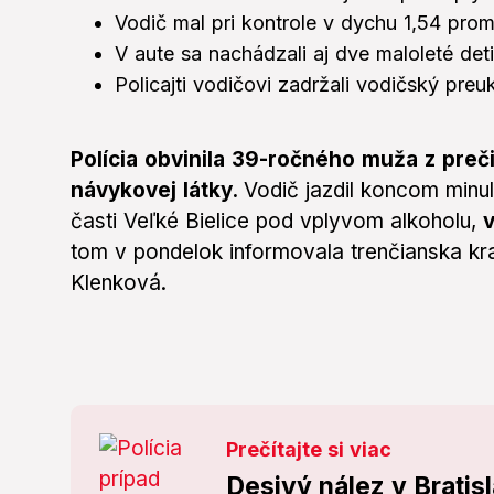
Vodič mal pri kontrole v dychu 1,54 promi
V aute sa nachádzali aj dve maloleté det
Policajti vodičovi zadržali vodičský pre
Polícia obvinila 39-ročného muža z pre
návykovej látky.
Vodič jazdil koncom minu
časti Veľké Bielice pod vplyvom alkoholu,
v
tom v pondelok informovala trenčianska kr
Klenková.
Prečítajte si viac
Desivý nález v Bratis