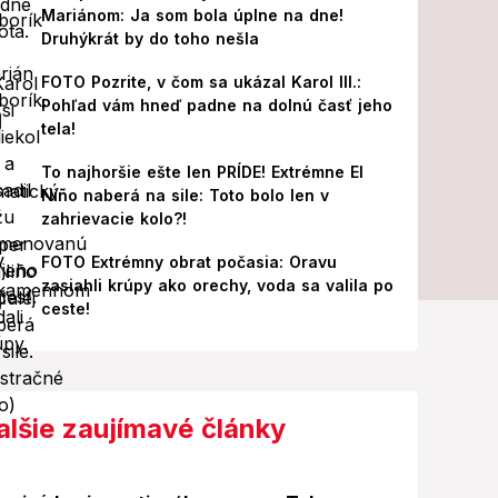
Mariánom: Ja som bola úplne na dne!
Druhýkrát by do toho nešla
FOTO Pozrite, v čom sa ukázal Karol III.:
Pohľad vám hneď padne na dolnú časť jeho
tela!
To najhoršie ešte len PRÍDE! Extrémne El
Niño naberá na sile: Toto bolo len v
zahrievacie kolo?!
FOTO Extrémny obrat počasia: Oravu
zasiahli krúpy ako orechy, voda sa valila po
ceste!
alšie zaujímavé články