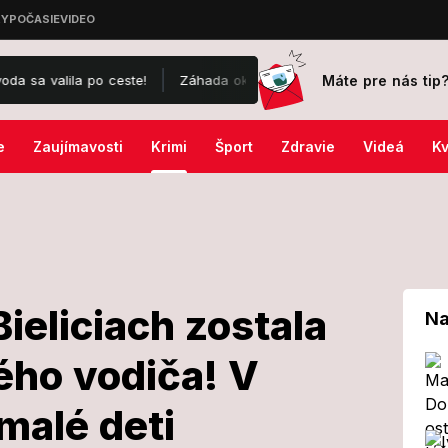
Máte pre nás tip
la po ceste!
Záhada okolo drámy na kúpalisku v Diakovciach: V ne
e
Zaujímavosti
Krimi
Šport
Zdravie
Videá
Kv
Bieliciach zostala
Na
tého vodiča! V
ľkých Bieliciach
 malé deti