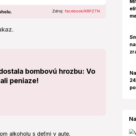
Mr
el
Zdroj:
facebook/KRPZTN
oholu.
me
ukaz.
Sm
na
zr
dostala bombovú hrozbu: Vo
Na
ali peniaze!
24
po
Na
om alkoholu s deťmi v aute.