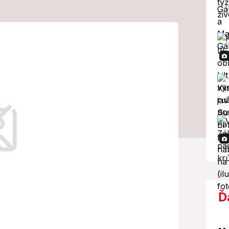
 Zastavili
a! V aute s ním
deti
ý preukaz.
Ď