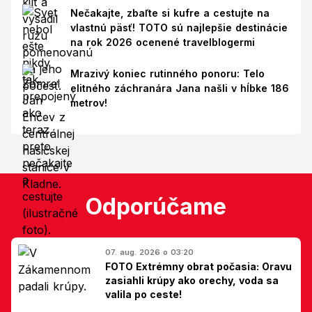
Nečakajte, zbaľte si kufre a cestujte na
vlastnú päsť! TOTO sú najlepšie destinácie
na rok 2026 ocenené travelblogermi
Mrazivý koniec rutinného ponoru: Telo
elitného záchranára Jana našli v hĺbke 186
metrov!
Odporúčame
07. aug. 2026 o 03:20
FOTO Extrémny obrat počasia: Oravu
zasiahli krúpy ako orechy, voda sa
valila po ceste!