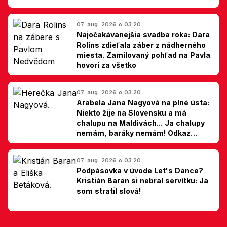
07. aug. 2026 o 03:20
Najočakávanejšia svadba roka: Dara
Rolins zdieľala záber z nádherného
miesta. Zamilovaný pohľad na Pavla
hovorí za všetko
07. aug. 2026 o 03:20
Arabela Jana Nagyová na plné ústa:
Niekto žije na Slovensku a má
chalupu na Maldivách... Ja chalupy
nemám, baráky nemám! Odkaz
Slovákom
07. aug. 2026 o 03:20
Podpásovka v úvode Let's Dance?
Kristián Baran si nebral servítku: Ja
som stratil slová!