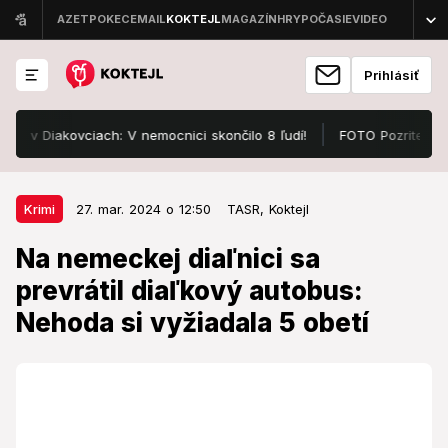
Prihlásiť
 Diakovciach: V nemocnici skončilo 8 ľudí!
FOTO Pozrite, v čom s
27. mar. 2024 o 12:50
Krimi
Krimi
27. mar. 2024 o 12:50
TASR,
Koktejl
Na nemeckej diaľnici sa prevrátil
Na nemeckej diaľnici sa
diaľkový autobus: Nehoda si
prevrátil diaľkový autobus:
vyžiadala 5 obetí
Nehoda si vyžiadala 5 obetí
V autobuse sa v čase nehody nahádzalo 53
cestujúcich a dvaja vodiči.