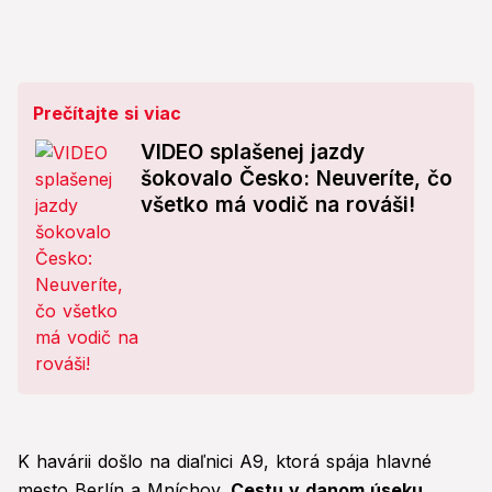
Prečítajte si viac
VIDEO splašenej jazdy
šokovalo Česko: Neuveríte, čo
všetko má vodič na rováši!
K havárii došlo na diaľnici A9, ktorá spája hlavné
mesto Berlín a Mníchov.
Cestu v danom úseku