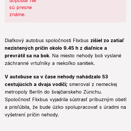
Diaľkový autobus spoločnosti Flixbus
zišiel zo zatiaľ
nezistených príčin okolo 9.45 h z diaľnice a
prevrátil sa na bok
. Na miesto nehody boli vyslané
záchranné vrtuľníky a niekoľko sanitiek.
V autobuse sa v čase nehody nahádzalo 53
cestujúcich a dvaja vodiči;
smeroval z nemeckej
metropoly Berlín do švajčiarskeho Zürichu.
Spoločnosť Flixbus vyjadrila sústrasť príbuzným obetí
a prisľúbila, že bude úzko spolupracovať s úradmi na
vyšetrení príčin nehody.