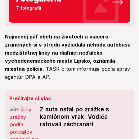
7 fotografií
Najmenej päť obetí na životoch a viacero
zranených si v stredu vyžiadala nehoda autobusu
medzištátnej linky na diaľnici neďaleko
východonemeckého mesta Lipsko, oznámila
miestna polícia.
TASR o tom informuje podľa správ
agentúr DPA a AP.
Prečítajte si viac
Z auta ostal po zrážke s
kamiónom vrak: Vodiča
ratovali záchranári