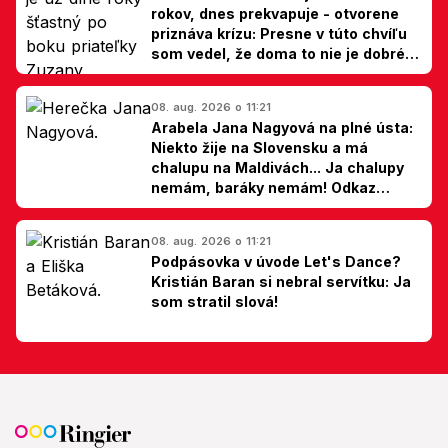
rokov, dnes prekvapuje - otvorene
priznáva krízu: Presne v túto chvíľu
som vedel, že doma to nie je dobré,
hovorí Milan Ondrík
08. aug. 2026 o 11:21
Arabela Jana Nagyová na plné ústa:
Niekto žije na Slovensku a má
chalupu na Maldivách... Ja chalupy
nemám, baráky nemám! Odkaz
Slovákom
08. aug. 2026 o 11:21
Podpásovka v úvode Let's Dance?
Kristián Baran si nebral servítku: Ja
som stratil slová!