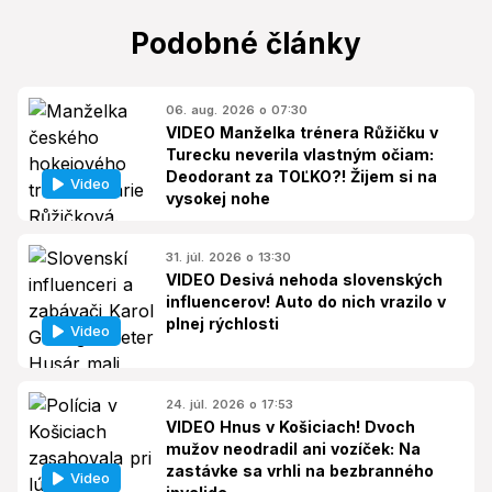
Podobné články
06. aug. 2026 o 07:30
VIDEO Manželka trénera Růžičku v
Turecku neverila vlastným očiam:
Deodorant za TOĽKO?! Žijem si na
Video
vysokej nohe
31. júl. 2026 o 13:30
VIDEO Desivá nehoda slovenských
influencerov! Auto do nich vrazilo v
plnej rýchlosti
Video
24. júl. 2026 o 17:53
VIDEO Hnus v Košiciach! Dvoch
mužov neodradil ani vozíček: Na
zastávke sa vrhli na bezbranného
Video