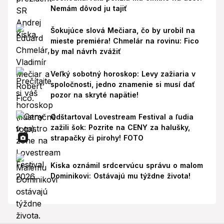
Nemám dôvod ju tajiť
Šokujúce slová Mečiara, čo by urobil na
mieste premiéra! Chmelár na rovinu: Fico
by mal návrh zvážiť
Veľký sobotný horoskop: Levy zažiaria v
spoločnosti, jedno znamenie si musí dať
pozor na skryté napätie!
Odštartoval Lovestream Festival a ľudia
zažili šok: Pozrite na CENY za halušky,
strapačky či pirohy! FOTO
Kiska oznámil srdcervúcu správu o malom
Dominikovi: Ostávajú mu týždne života!