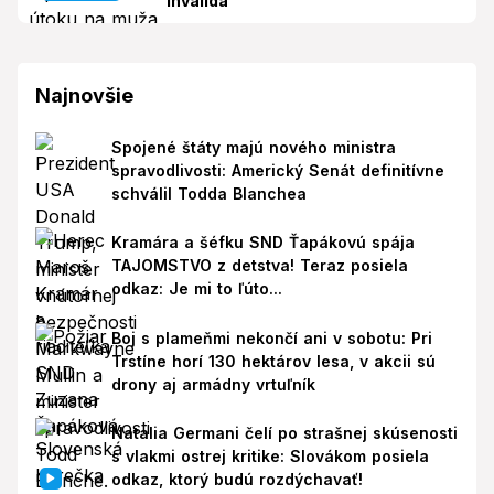
invalida
Najnovšie
Spojené štáty majú nového ministra
spravodlivosti: Americký Senát definitívne
schválil Todda Blanchea
Kramára a šéfku SND Ťapákovú spája
TAJOMSTVO z detstva! Teraz posiela
odkaz: Je mi to ľúto...
Boj s plameňmi nekončí ani v sobotu: Pri
Trstíne horí 130 hektárov lesa, v akcii sú
drony aj armádny vrtuľník
Natalia Germani čelí po strašnej skúsenosti
s vlakmi ostrej kritike: Slovákom posiela
odkaz, ktorý budú rozdýchavať!