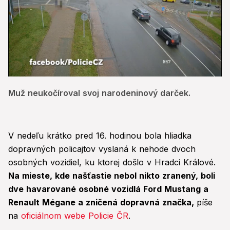
0
of
Muž neukočíroval svoj narodeninový darček.
24
seconds
V nedeľu krátko pred 16. hodinou bola hliadka
dopravných policajtov vyslaná k nehode dvoch
osobných vozidiel, ku ktorej došlo v Hradci Králové.
Na mieste, kde našťastie nebol nikto zranený, boli
dve havarované osobné vozidlá Ford Mustang a
Renault Mégane a zničená dopravná značka,
píše
na
oficiálnom webe Policie ČR
.