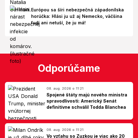
Európou sa šíri nebezpečná západonílska
horúčka: Hlási ju už aj Nemecko, väčšina
ľudí ani netuší, že ju má!
Odporúčame
08. aug. 2026 o 11:21
Spojené štáty majú nového ministra
spravodlivosti: Americký Senát
definitívne schválil Todda Blanchea
08. aug. 2026 o 11:21
Vo vzťahu so Zuzkou je viac ako 20