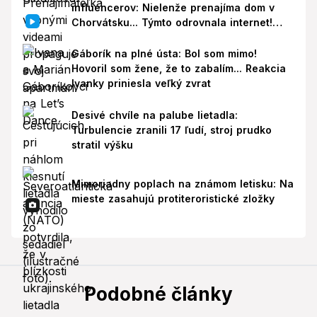
influencerov: Nielenže prenajíma dom v
Chorvátsku... Týmto odrovnala internet!
VIDEO
Gáborík na plné ústa: Bol som mimo!
Hovoril som žene, že to zabalím... Reakcia
Ivanky priniesla veľký zvrat
Desivé chvíle na palube lietadla:
Turbulencie zranili 17 ľudí, stroj prudko
stratil výšku
Mimoriadny poplach na známom letisku: Na
mieste zasahujú protiteroristické zložky
Podobné články