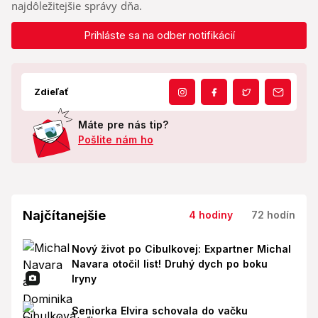
najdôležitejšie správy dňa.
Prihláste sa na odber notifikácií
Zdieľať
Máte pre nás tip?
Pošlite nám ho
Najčítanejšie
4 hodiny
72 hodín
Nový život po Cibulkovej: Expartner Michal
Navara otočil list! Druhý dych po boku
Iryny
Seniorka Elvira schovala do vačku