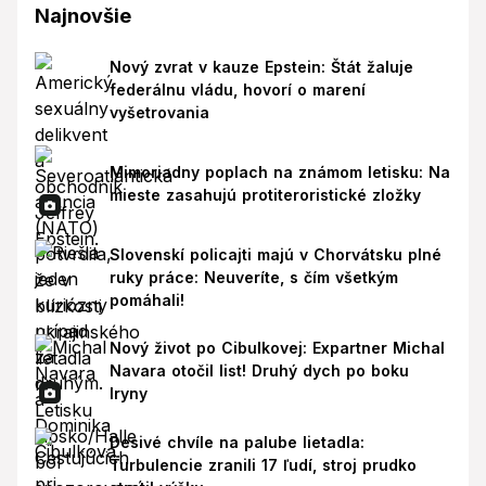
Najnovšie
Nový zvrat v kauze Epstein: Štát žaluje
federálnu vládu, hovorí o marení
vyšetrovania
Mimoriadny poplach na známom letisku: Na
mieste zasahujú protiteroristické zložky
Slovenskí policajti majú v Chorvátsku plné
ruky práce: Neuveríte, s čím všetkým
pomáhali!
Nový život po Cibulkovej: Expartner Michal
Navara otočil list! Druhý dych po boku
Iryny
Desivé chvíle na palube lietadla:
Turbulencie zranili 17 ľudí, stroj prudko