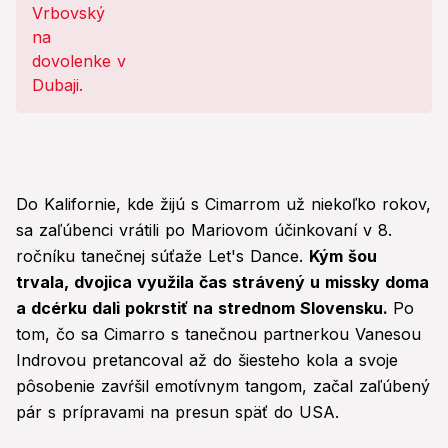
Do Kalifornie, kde žijú s Cimarrom už niekoľko rokov,
sa zaľúbenci vrátili po Mariovom účinkovaní v 8.
ročníku tanečnej súťaže Let's Dance.
Kým šou
trvala, dvojica využila čas strávený u missky doma
a dcérku dali pokrstiť na strednom Slovensku.
Po
tom, čo sa Cimarro s tanečnou partnerkou Vanesou
Indrovou pretancoval až do šiesteho kola a svoje
pôsobenie zavŕšil emotívnym tangom, začal zaľúbený
pár s prípravami na presun späť do USA.