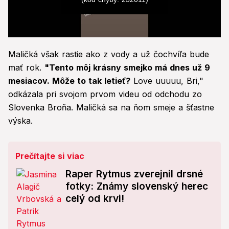
0
seconds
Maličká však rastie ako z vody a už čochvíľa bude
of
0
mať rok.
"Tento môj krásny smejko má dnes už 9
seconds
mesiacov. Môže to tak letieť?
Love uuuuu, Bri,"
odkázala pri svojom prvom videu od odchodu zo
Slovenka Broňa. Maličká sa na ňom smeje a šťastne
výska.
Prečítajte si viac
Raper Rytmus zverejnil drsné
fotky: Známy slovenský herec
celý od krvi!