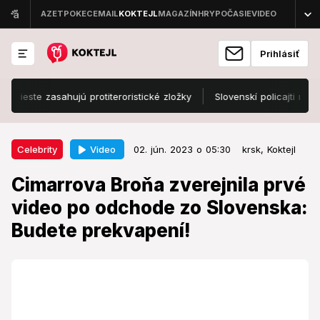
Prihlásiť
te zasahujú protiteroristické zložky
Slovenskí policajti majú v C
02. jún. 2023 o 05:30
Celebrity
Video
Celebrity
02. jún. 2023 o 05:30
krsk,
Koktejl
Cimarrova Broňa zverejnila prvé
Cimarrova Broňa zverejnila prvé
video po odchode zo Slovenska:
video po odchode zo Slovenska:
Budete prekvapení!
Budete prekvapení!
Známa Slovenka ukázala, ako si nažívajú za veľkou
mlákou.