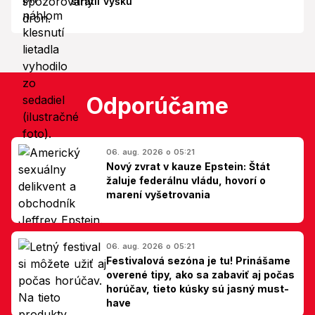
stratil výšku
Odporúčame
06. aug. 2026 o 05:21
Nový zvrat v kauze Epstein: Štát
žaluje federálnu vládu, hovorí o
marení vyšetrovania
06. aug. 2026 o 05:21
Festivalová sezóna je tu! Prinášame
overené tipy, ako sa zabaviť aj počas
horúčav, tieto kúsky sú jasný must-
have