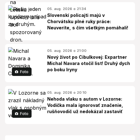
05. aug. 2026 o 21:34
Slovenskí policajti majú v
Chorvátsku plné ruky práce:
Neuveríte, s čím všetkým pomáhali!
05. aug. 2026 o 21:00
Nový život po Cibulkovej: Expartner
Michal Navara otočil list! Druhý dych
po boku Iryny
Foto
05. aug. 2026 o 20:10
Nehoda vlaku s autom v Lozorne:
Vodička mala ignorovať značenie,
rušňovodič už nedokázal zastaviť
Foto