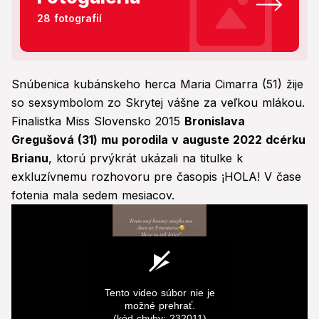
28 fotografií
Snúbenica kubánskeho herca Maria Cimarra (51) žije
so sexsymbolom zo Skrytej vášne za veľkou mlákou.
Finalistka Miss Slovensko 2015
Bronislava
Gregušová (31) mu porodila v auguste 2022 dcérku
Brianu
, ktorú prvýkrát ukázali na titulke k
exkluzívnemu rozhovoru pre časopis ¡HOLA! V čase
fotenia mala sedem mesiacov.
Tento video súbor nie je
možné prehrať.
(kód chyby: 232011)