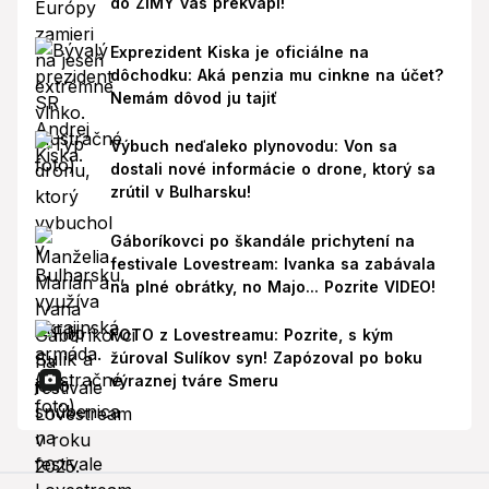
do ZIMY vás prekvapí!
Exprezident Kiska je oficiálne na
dôchodku: Aká penzia mu cinkne na účet?
Nemám dôvod ju tajiť
Výbuch neďaleko plynovodu: Von sa
dostali nové informácie o drone, ktorý sa
zrútil v Bulharsku!
Gáboríkovci po škandále prichytení na
festivale Lovestream: Ivanka sa zabávala
na plné obrátky, no Majo... Pozrite VIDEO!
FOTO z Lovestreamu: Pozrite, s kým
žúroval Sulíkov syn! Zapózoval po boku
výraznej tváre Smeru