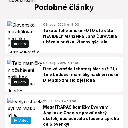
Podobné články
08. aug. 2026 o 18:00
Takéto tehotenské FOTO ste ešte
NEVIDELI: Manželka Jána Ďurovčíka
ukázala bruško! Žiadny gýč, ale...
Foto
04. aug. 2026 o 17:00
Desivá vražda tehotnej Maríe († 21):
Telo budúcej mamičky našli pri rieke!
Dieťatko zmizlo z jej lona
Foto
31. júl. 2026 o 16:00
MegaTRAPAS komičky Evelyn v
Anglicku: Chcela spraviť dobrý
skutok, nasledovala studená sprcha
Video
od Slovenky!