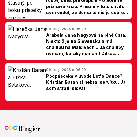
rokov, dnes prekvapuje - otvorene
priznáva krízu: Presne v túto chvíľu
som vedel, že doma to nie je dobré,
hovorí Milan Ondrík
09. aug. 2026 o 06:29
Arabela Jana Nagyová na plné ústa:
Niekto žije na Slovensku a má
chalupu na Maldivách... Ja chalupy
nemám, baráky nemám! Odkaz
Slovákom
09. aug. 2026 o 06:29
Podpásovka v úvode Let's Dance?
Kristián Baran si nebral servítku: Ja
som stratil slová!