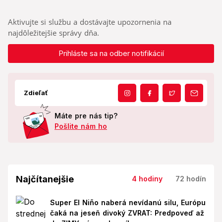
Aktivujte si službu a dostávajte upozornenia na
najdôležitejšie správy dňa.
Prihláste sa na odber notifikácií
Zdieľať
Máte pre nás tip?
Pošlite nám ho
Najčítanejšie
4 hodiny
72 hodín
Super El Niño naberá nevídanú silu, Európu
čaká na jeseň divoký ZVRAT: Predpoveď až