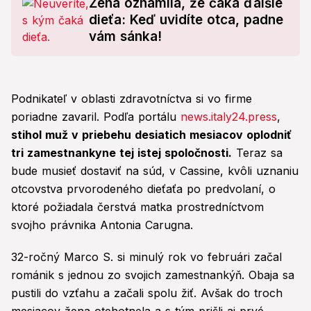
Žena oznámila, že čaká ďalšie
dieťa: Keď uvidíte otca, padne
vám sánka!
Podnikateľ v oblasti zdravotníctva si vo firme
poriadne zavaril. Podľa portálu
news.italy24.press
,
stihol muž v priebehu desiatich mesiacov oplodniť
tri zamestnankyne tej istej spoločnosti.
Teraz sa
bude musieť dostaviť na súd, v Cassine, kvôli uznaniu
otcovstva prvorodeného dieťaťa po predvolaní, o
ktoré požiadala čerstvá matka prostredníctvom
svojho právnika Antonia Carugna.
32-ročný Marco S. si minulý rok vo februári začal
románik s jednou zo svojich zamestnankýň. Obaja sa
pustili do vzťahu a začali spolu žiť. Avšak do troch