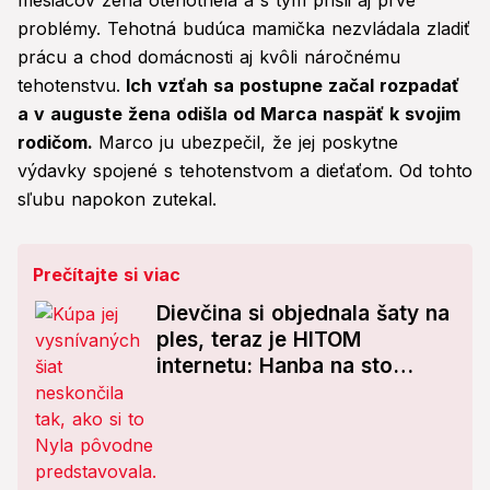
mesiacov žena otehotnela a s tým prišli aj prvé
problémy. Tehotná budúca mamička nezvládala zladiť
prácu a chod domácnosti aj kvôli náročnému
tehotenstvu.
Ich vzťah sa postupne začal rozpadať
a v auguste žena odišla od Marca naspäť k svojim
rodičom.
Marco ju ubezpečil, že jej poskytne
výdavky spojené s tehotenstvom a dieťaťom. Od tohto
sľubu napokon zutekal.
Prečítajte si viac
Dievčina si objednala šaty na
ples, teraz je HITOM
internetu: Hanba na sto
rokov!