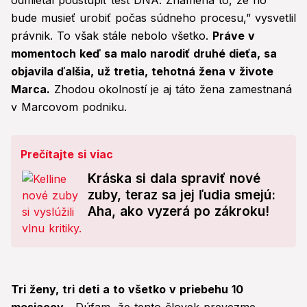
odmietal podstúpiť test DNA. Znamená to, že ho
bude musieť urobiť počas súdneho procesu,” vysvetlil
právnik. To však stále nebolo všetko.
Práve v
momentoch keď sa malo narodiť druhé dieťa, sa
objavila ďalšia, už tretia, tehotná žena v živote
Marca.
Zhodou okolností je aj táto žena zamestnaná
v Marcovom podniku.
Prečítajte si viac
Kráska si dala spraviť nové
zuby, teraz sa jej ľudia smejú:
Aha, ako vyzerá po zákroku!
Tri ženy, tri deti a to všetko v priebehu 10