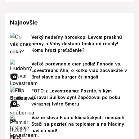
Najnovšie
Veľký nedeľný horoskop: Levom prasknú
nervy a Váhy dostanú facku od reality!
Komu hrozí preťaženie?
Veľké porovnanie cien jedla! Pohoda vs.
Lovestream: Aha, o koľko viac zacvakáte v
Bratislave za burger či langoš
FOTO z Lovestreamu: Pozrite, s kým
žúroval Sulíkov syn! Zapózoval po boku
výraznej tváre Smeru
Vážne slová Fica o klimatických zmenách:
Stačí sa pozrieť na teplomer a na hladiny
našich vôd!