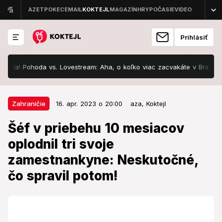
Prihlásiť
Pohoda vs. Lovestream: Aha, o koľko viac zacvakáte v Bratislave za b
16. apr. 2023 o 20:00
Zahraničie
Zahraničie
16. apr. 2023 o 20:00
aza,
Koktejl
Šéf v priebehu 10 mesiacov
Šéf v priebehu 10 mesiacov
oplodnil tri svoje zamestnankyne:
oplodnil tri svoje
Neskutočné, čo spravil potom!
zamestnankyne: Neskutočné,
Komplikovaný milostný život podnikateľa.
čo spravil potom!