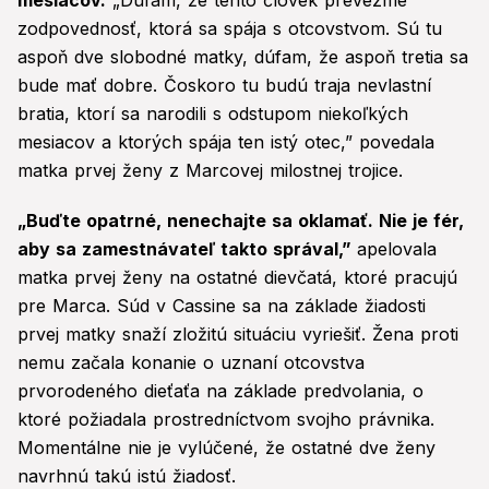
mesiacov.
„Dúfam, že tento človek prevezme
zodpovednosť, ktorá sa spája s otcovstvom. Sú tu
aspoň dve slobodné matky, dúfam, že aspoň tretia sa
bude mať dobre. Čoskoro tu budú traja nevlastní
bratia, ktorí sa narodili s odstupom niekoľkých
mesiacov a ktorých spája ten istý otec,” povedala
matka prvej ženy z Marcovej milostnej trojice.
„Buďte opatrné, nenechajte sa oklamať. Nie je fér,
aby sa zamestnávateľ takto správal,”
apelovala
matka prvej ženy na ostatné dievčatá, ktoré pracujú
pre Marca. Súd v Cassine sa na základe žiadosti
prvej matky snaží zložitú situáciu vyriešiť. Žena proti
nemu začala konanie o uznaní otcovstva
prvorodeného dieťaťa na základe predvolania, o
ktoré požiadala prostredníctvom svojho právnika.
Momentálne nie je vylúčené, že ostatné dve ženy
navrhnú takú istú žiadosť.