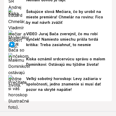
Šokujúce slová Mečiara, čo by urobil na
mieste premiéra! Chmelár na rovinu: Fico
by mal návrh zvážiť
VIDEO Juraj Bača zverejnil, čo mu robí
synček! Namiesto smiechu prišla tvrdá
kritika: Treba zasiahnuť, to nesmie
Kiska oznámil srdcervúcu správu o malom
Dominikovi: Ostávajú mu týždne života!
Veľký sobotný horoskop: Levy zažiaria v
spoločnosti, jedno znamenie si musí dať
pozor na skryté napätie!