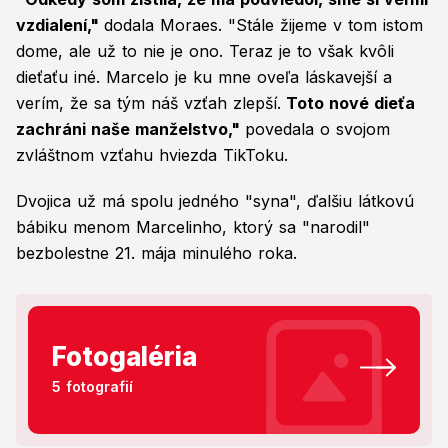
vzdialení,"
dodala Moraes. "Stále žijeme v tom istom
dome, ale už to nie je ono. Teraz je to však kvôli
dieťaťu iné. Marcelo je ku mne oveľa láskavejší a
verím, že sa tým náš vzťah zlepší.
Toto nové dieťa
zachráni naše manželstvo,"
povedala o svojom
zvláštnom vzťahu hviezda TikToku.
Dvojica už má spolu jedného "syna", ďalšiu látkovú
bábiku menom Marcelinho, ktorý sa "narodil"
bezbolestne 21. mája minulého roka.
Fotogaléria
5 fotografií