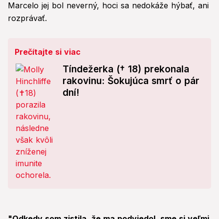
Marcelo jej bol neverný, hoci sa nedokáže hýbať, ani
rozprávať.
Prečítajte si viac
Tíndežerka († 18) prekonala
rakovinu: Šokujúca smrť o pár
dní!
"Odkedy som zistila, že ma podviedol, sme si veľmi