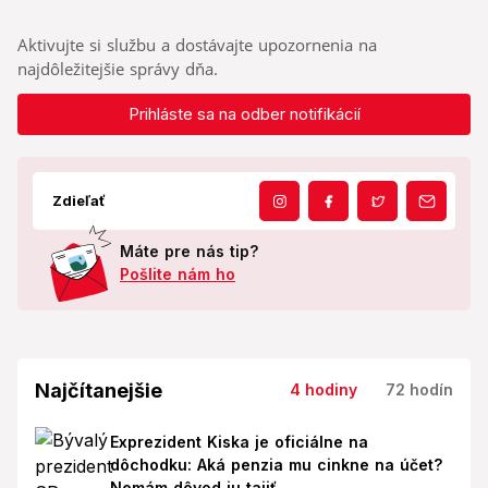
Aktivujte si službu a dostávajte upozornenia na
najdôležitejšie správy dňa.
Prihláste sa na odber notifikácií
Zdieľať
Máte pre nás tip?
Pošlite nám ho
Najčítanejšie
4 hodiny
72 hodín
Exprezident Kiska je oficiálne na
dôchodku: Aká penzia mu cinkne na účet?
Nemám dôvod ju tajiť