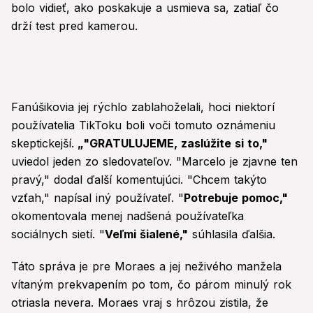
bolo vidieť, ako poskakuje a usmieva sa, zatiaľ čo
drží test pred kamerou.
Fanúšikovia jej rýchlo zablahoželali, hoci niektorí
používatelia TikToku boli voči tomuto oznámeniu
skeptickejší.
„"GRATULUJEME, zaslúžite si to,"
uviedol jeden zo sledovateľov. "Marcelo je zjavne ten
pravý," dodal ďalší komentujúci. "Chcem takýto
vzťah," napísal iný používateľ. "
Potrebuje pomoc,"
okomentovala menej nadšená používateľka
sociálnych sietí. "
Veľmi šialené,"
súhlasila ďalšia.
Táto správa je pre Moraes a jej neživého manžela
vítaným prekvapením po tom, čo párom minulý rok
otriasla nevera. Moraes vraj s hrôzou zistila, že