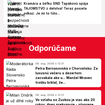
Kramára a šéfku SND Ťapákovú spája
TAJOMSTVO z detstva! Teraz posiela
odkaz: Je mi to ľúto...
Odporúčame
08. aug. 2026 o 12:21
Petra Bernasovská v Chorvátsku: Za
luxusnú večeru s dezertom
zacvakala ako u... Manžel Mravec
trošku brblal, že...
08. aug. 2026 o 12:21
Vo vzťahu so Zuzkou je viac ako 20
rokov, dnes prekvapuje - otvorene