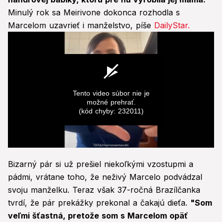
Minulý rok sa Meirivone dokonca rozhodla s
Marcelom uzavrieť i manželstvo, píše
DailyStar.
Tento video súbor nie je
možné prehrať.
(kód chyby: 232011)
0
seconds
Bizarný pár si už prešiel niekoľkými vzostupmi a
of
0
pádmi, vrátane toho, že neživý Marcelo podvádzal
seconds
svoju manželku. Teraz však 37-ročná Brazílčanka
tvrdí, že pár prekážky prekonal a čakajú dieťa.
"Som
veľmi šťastná, pretože som s Marcelom opäť