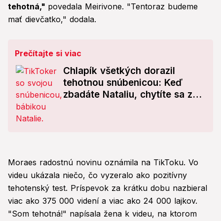
tehotná,"
povedala Meirivone. "Tentoraz budeme
mať dievčatko," dodala.
Prečítajte si viac
Chlapík všetkých dorazil
tehotnou snúbenicou: Keď
zbadáte Nataliu, chytíte sa za
hlavu!
Moraes radostnú novinu oznámila na TikToku. Vo
videu ukázala niečo, čo vyzeralo ako pozitívny
tehotenský test. Príspevok za krátku dobu nazbieral
viac ako 375 000 videní a viac ako 24 000 lajkov.
"Som tehotná!" napísala žena k videu, na ktorom