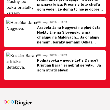
priznáva krízu: Presne v túto chvíľu
som vedel, že doma to nie je dobré,
hovorí Milan Ondrík
08. aug. 2026 o 12:21
Arabela Jana Nagyová na plné ústa:
Niekto žije na Slovensku a má
chalupu na Maldivách... Ja chalupy
nemám, baráky nemám! Odkaz
Slovákom
08. aug. 2026 o 12:21
Podpásovka v úvode Let's Dance?
Kristián Baran si nebral servítku: Ja
som stratil slová!