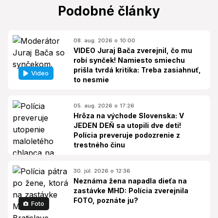
Podobné články
08. aug. 2026 o 10:00
VIDEO Juraj Bača zverejnil, čo mu
robí synček! Namiesto smiechu
prišla tvrdá kritika: Treba zasiahnuť,
Video
to nesmie
05. aug. 2026 o 17:26
Hrôza na východe Slovenska: V
JEDEN DEŇ sa utopili dve deti!
Polícia preveruje podozrenie z
trestného činu
30. júl. 2026 o 12:36
Neznáma žena napadla dieťa na
zastávke MHD: Polícia zverejnila
FOTO, poznáte ju?
Foto