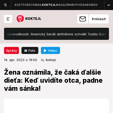
Prihlásiť
avodlivosti: Americký Senát definitívne schválil Todda Blanchea
K
Foto
Video
Správy
14. apr. 2023 o 19:00
Správy
14. apr. 2023 o 19:00
Žena oznámila, že čaká ďalšie
lv,
Koktejl
dieťa: Keď uvidíte otca, padne
Žena oznámila, že čaká ďalšie
vám sánka!
dieťa: Keď uvidíte otca, padne
vám sánka!
Bizarný pár sa podelil o radostnú novinu.