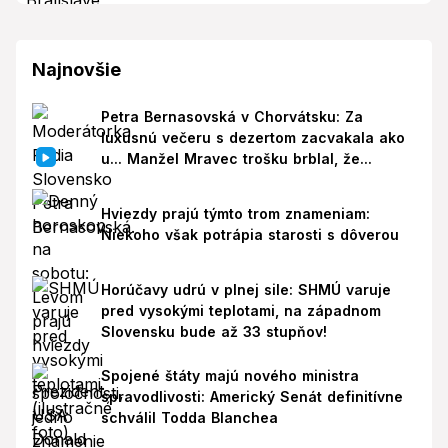
Najnovšie
Petra Bernasovská v Chorvátsku: Za
luxusnú večeru s dezertom zacvakala ako
u... Manžel Mravec trošku brblal, že...
Hviezdy prajú týmto trom znameniam:
Niekoho však potrápia starosti s dôverou
Horúčavy udrú v plnej sile: SHMÚ varuje
pred vysokými teplotami, na západnom
Slovensku bude až 33 stupňov!
Spojené štáty majú nového ministra
spravodlivosti: Americký Senát definitívne
schválil Todda Blanchea