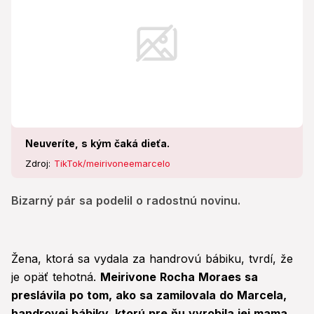
Neuveríte, s kým čaká dieťa.
Zdroj:
TikTok/meirivoneemarcelo
Bizarný pár sa podelil o radostnú novinu.
Žena, ktorá sa vydala za handrovú bábiku, tvrdí, že
je opäť tehotná.
Meirivone Rocha Moraes sa
preslávila po tom, ako sa zamilovala do Marcela,
handrovej bábiky, ktorú pre ňu vyrobila jej mama.