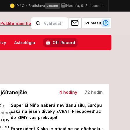
Prihlásiť
?
Pošlite nám ho
á choroba sa šíri ďalej, opísal nepredstaviteľnú bolesť!
Priznani
ízy
Astrológia
Off Record
jčítanejšie
4 hodiny
72 hodín
Super El Niño naberá nevídanú silu, Európu
čaká na jeseň divoký ZVRAT: Predpoveď až
do ZIMY vás prekvapí!
Exprezident Kiska je oficiálne na dôchodku: