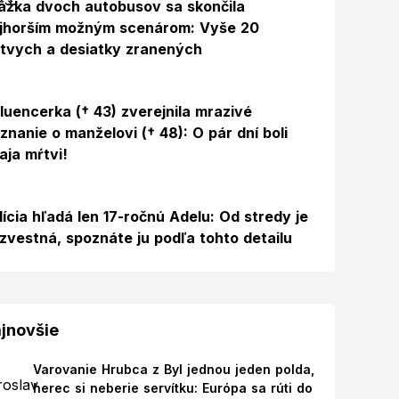
ážka dvoch autobusov sa skončila
jhorším možným scenárom: Vyše 20
tvych a desiatky zranených
Foto
fluencerka († 43) zverejnila mrazivé
iznanie o manželovi († 48): O pár dní boli
aja mŕtvi!
lícia hľadá len 17-ročnú Adelu: Od stredy je
zvestná, spoznáte ju podľa tohto detailu
jnovšie
Varovanie Hrubca z Byl jednou jeden polda,
herec si neberie servítku: Európa sa rúti do