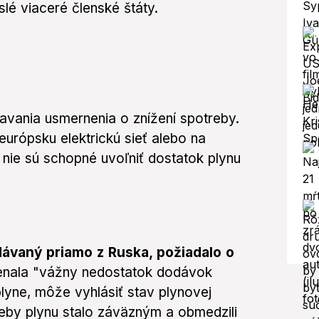
lé viaceré členské štáty.
avania usmernenia o znížení spotreby.
 európsku elektrickú sieť alebo na
 nie sú schopné uvoľniť dostatok plynu
dávaný priamo z Ruska, požiadalo o
enala "vážny nedostatok dodávok
yne, môže vyhlásiť stav plynovej
reby plynu stalo záväzným a obmedzili