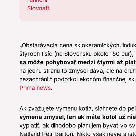
„Obstarávacia cena sklokeramických, indu
štyroch tisíc (na Slovensku okolo 150 eur),
sa môže pohybovať medzi štyrmi až piat
na jednu stranu to zmysel dáva, ale na dru
nezachráni,“ podotkol ekonóm finančnej sk
Prima news
.
Ak zvažujete výmenu kotla, siahnete do pe
výmena zmysel, len ak máte kotol už ni
vyplatiť, ak dlhodobo plánujem bývať vo s
Natland Petr Bartoň. Nikto však nevie s is