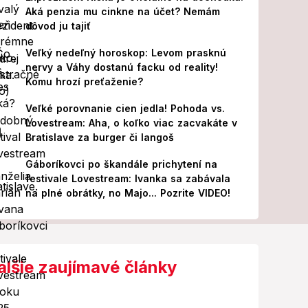
Aká penzia mu cinkne na účet? Nemám
dôvod ju tajiť
Veľký nedeľný horoskop: Levom prasknú
nervy a Váhy dostanú facku od reality!
Komu hrozí preťaženie?
Veľké porovnanie cien jedla! Pohoda vs.
Lovestream: Aha, o koľko viac zacvakáte v
Bratislave za burger či langoš
Gáboríkovci po škandále prichytení na
festivale Lovestream: Ivanka sa zabávala
na plné obrátky, no Majo... Pozrite VIDEO!
alšie zaujímavé články