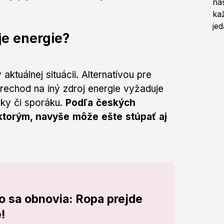
je energie?
ktuálnej situácii. Alternatívou pre
Prechod na iný zdroj energie vyžaduje
sky či sporáku.
Podľa českých
ktorým, navyše môže ešte stúpať aj
 sa obnovia: Ropa prejde
!