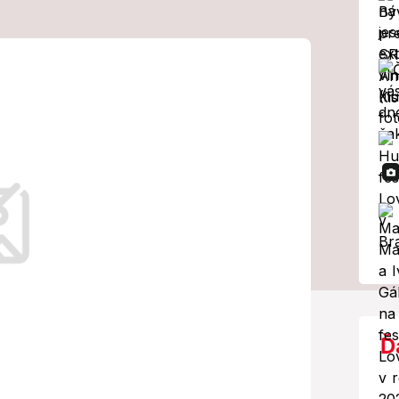
 Vyjadrenia
 nasadia
hlavy
 ruský plyn do svojich sankcií voči
eľ aj tak drasticky obmedzil dodávky
ku.
Ď