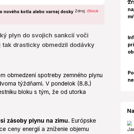
Zr
na
Zdroj:
iStock
do nového kotla alebo varnej dosky
mŕ
ký plyn do svojich sankcií voči
In
j tak drasticky obmedzil dodávky
pr
ob
Po
nom obmedzení spotreby zemného plynu
ne
voma týždňami. V pondelok (8.8.)
stníku bloku s tým, že od utorka
Na
 si zásoby plynu na zimu.
Európske
ce ceny energií a zníženie objemu