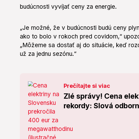
budúcnosti vyvíjať ceny za energie.
„Je možné, že v budúcnosti budú ceny plynu 
ako to bolo v rokoch pred covidom,“ upozor
„Môžeme sa dostať aj do situácie, keď rozd
už za jednu sezónu.“
Prečítajte si viac
Zlé správy! Cena ele
rekordy: Slová odborn