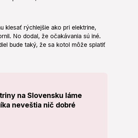
klesať rýchlejšie ako pri elektrine,
nil. No dodal, že očakávania sú iné.
iel bude taký, že sa kotol môže splatiť
ktriny na Slovensku láme
íka neveštia nič dobré