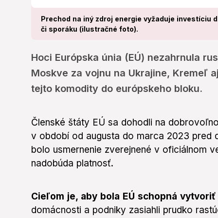
Prechod na iný zdroj energie vyžaduje investíciu 
či sporáku (ilustračné foto).
Hoci Európska únia (EÚ) nezahrnula rus
Moskve za vojnu na Ukrajine, Kremeľ a
tejto komodity do európskeho bloku.
Členské štáty EÚ sa dohodli na dobrovoľ
v období od augusta do marca 2023 pred d
bolo usmernenie zverejnené v oficiálnom ve
nadobúda platnosť.
Cieľom je, aby bola EÚ schopná vytvoriť
domácnosti a podniky zasiahli prudko rastú