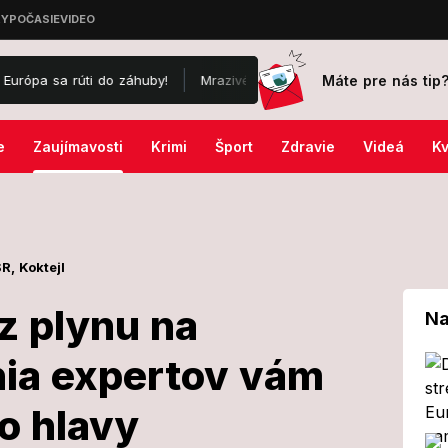
Máte pre nás tip
i do záhuby!
Mrazivé slová syna o stave ex-prezidenta Bidena: Krut
e
Zaujímavosti
Krimi
Šport
Zdravie
Videá
Kv
SR,
Koktejl
z plynu na
Na
nia expertov vám
echod z plynu
o hlavy