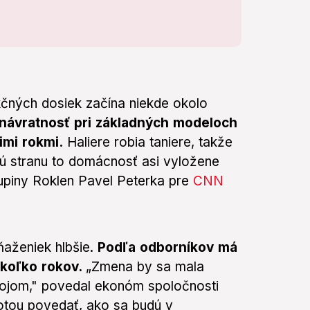
kčných dosiek začína niekde okolo
návratnosť pri základných modeloch
imi rokmi.
Haliere robia taniere, takže
hú stranu to domácnosť asi vyložene
upiny Roklen Pavel Peterka pre
CNN
ňaženiek hlbšie.
Podľa odborníkov má
ekoľko rokov.
„Zmena by sa mala
vojom," povedal ekonóm spoločnosti
totou povedať, ako sa budú v