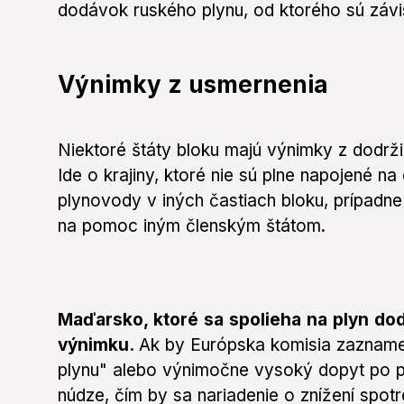
dodávok ruského plynu, od ktorého sú závis
Výnimky z usmernenia
Niektoré štáty bloku majú výnimky z dodrži
Ide o krajiny, ktoré nie sú plne napojené na
plynovody v iných častiach bloku, prípadne
na pomoc iným členským štátom.
Maďarsko, ktoré sa spolieha na plyn do
výnimku.
Ak by Európska komisia zaznam
plynu" alebo výnimočne vysoký dopyt po pl
núdze, čím by sa nariadenie o znížení spot