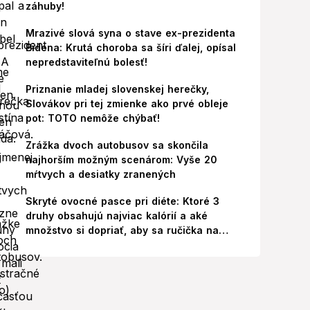
záhuby!
Mrazivé slová syna o stave ex-prezidenta
Bidena: Krutá choroba sa šíri ďalej, opísal
nepredstaviteľnú bolesť!
Priznanie mladej slovenskej herečky,
Slovákov pri tej zmienke ako prvé obleje
pot: TOTO nemôže chýbať!
Zrážka dvoch autobusov sa skončila
najhorším možným scenárom: Vyše 20
mŕtvych a desiatky zranených
Skryté ovocné pasce pri diéte: Ktoré 3
druhy obsahujú najviac kalórií a aké
množstvo si dopriať, aby sa ručička na
váhe nepohla nahor?