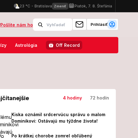
Prihlásiť
?
Pošlite nám ho
a: Na strednej škole sa strieľalo, útočníkom mal byť jeden zo žiako
ízy
Astrológia
Off Record
jčítanejšie
4 hodiny
72 hodín
Kiska oznámil srdcervúcu správu o malom
Dominikovi: Ostávajú mu týždne života!
Po krátkej chorobe zomrel obľúbený