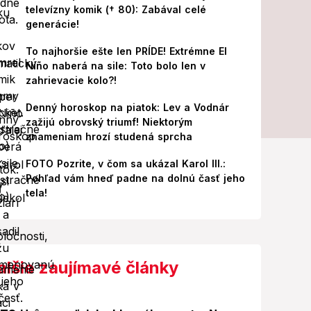
televízny komik († 80): Zabával celé
generácie!
To najhoršie ešte len PRÍDE! Extrémne El
Niño naberá na sile: Toto bolo len v
zahrievacie kolo?!
Denný horoskop na piatok: Lev a Vodnár
zažijú obrovský triumf! Niektorým
znameniam hrozí studená sprcha
FOTO Pozrite, v čom sa ukázal Karol III.:
Pohľad vám hneď padne na dolnú časť jeho
tela!
alšie zaujímavé články
Foto