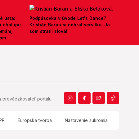
é ústa:
Podpásovka v úvode Let's Dance?
á chalupu
Kristián Baran si nebral servítku: Ja
nemám,
som stratil slová!
kom
 prevádzkovateľ portálu.
PR
Európska tvorba
Nastavenie súkromia