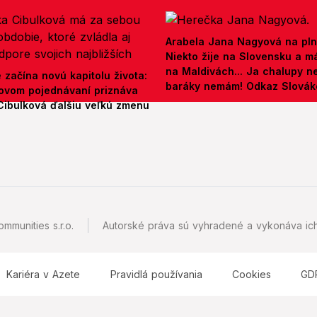
Arabela Jana Nagyová na pln
Niekto žije na Slovensku a m
na Maldivách... Ja chalupy 
e začína novú kapitolu života:
baráky nemám! Odkaz Slová
ovom pojednávaní priznáva
Cibulková ďalšiu veľkú zmenu
mmunities s.r.o.
Autorské práva sú vyhradené a vykonáva ich
Kariéra v Azete
Pravidlá používania
Cookies
GD