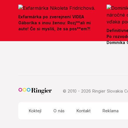
Exfarmárka po zverejnení VIDEA
Gáboríka s inou ženou: Rozj**ali mi
auto! Čo si myslíš, že sa pos**em?!
Definitívn
Po rozvod
Dominika 
© 2010 - 2026 Ringier Slovakia Co
Koktejl
O nás
Kontakt
Reklama