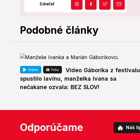
Zdieľať
Podobné články
Video Gáboríka z festivalu
Video
Foto
spustilo lavínu, manželka Ivana sa
nečakane ozvala: BEZ SLOV!
Odporúčame
🔥
Náš ti