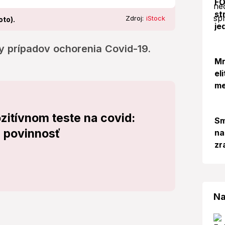
FO
st
Zdroj:
iStock
oto).
je
 prípadov ochorenia Covid-19.
Mr
el
me
zitívnom teste na covid:
Sm
 povinnosť
na
zr
Na