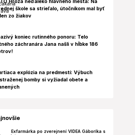
TO Hrôza neďaleko hlavného mesta: Na
rednej škole sa strieľalo, útočníkom mal byť
den zo žiakov
azivý koniec rutinného ponoru: Telo
itného záchranára Jana našli v hĺbke 186
trov!
rtiaca explózia na predmestí: Výbuch
straženej bomby si vyžiadal obete a
anených
jnovšie
Exfarmárka po zverejnení VIDEA Gáboríka s