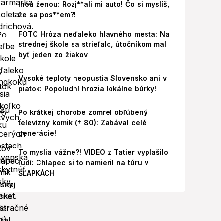
inou ženou: Rozj**ali mi auto! Čo si myslíš,
že sa pos**em?!
FOTO Hrôza neďaleko hlavného mesta: Na
strednej škole sa strieľalo, útočníkom mal
byť jeden zo žiakov
Vysoké teploty neopustia Slovensko ani v
piatok: Popoludní hrozia lokálne búrky!
Po krátkej chorobe zomrel obľúbený
televízny komik († 80): Zabával celé
generácie!
To myslia vážne?! VIDEO z Tatier vyplašilo
ľudí: Chlapec si to namieril na túru v
ŠĽAPKÁCH