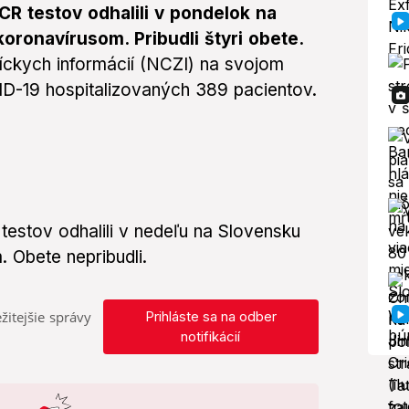
 testov odhalili v pondelok na
ronavírusom. Pribudli štyri obete.
íckych informácií (NCZI) na svojom
D-19 hospitalizovaných 389 pacientov.
stov odhalili v nedeľu na Slovensku
 Obete nepribudli.
žitejšie správy
Prihláste sa na odber
notifikácií