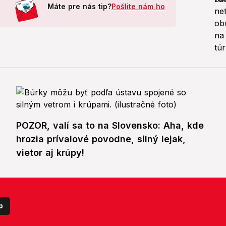
Máte pre nás tip?
Pošlite nám ho
POZOR, valí sa to na Slovensko: Aha, kde
hrozia prívalové povodne, silný lejak,
vietor aj krúpy!
p