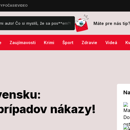
Máte pre nás tip
 Čo si myslíš, že sa pos**em?!
FOTO Hrôza neďaleko hlavného mest
e
Zaujímavosti
Krimi
Šport
Zdravie
Videá
Kv
vensku:
Na
prípadov nákazy!
na Slovensku: