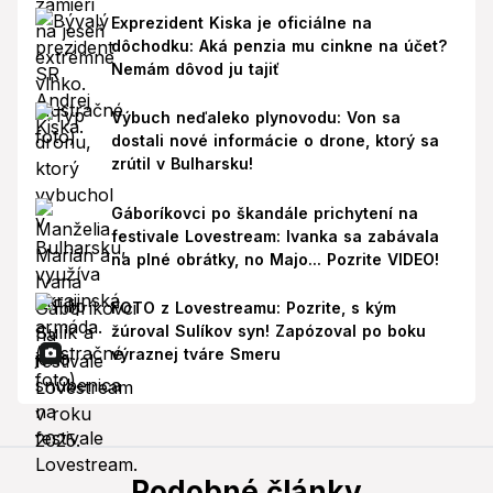
Exprezident Kiska je oficiálne na
dôchodku: Aká penzia mu cinkne na účet?
Nemám dôvod ju tajiť
Výbuch neďaleko plynovodu: Von sa
dostali nové informácie o drone, ktorý sa
zrútil v Bulharsku!
Gáboríkovci po škandále prichytení na
festivale Lovestream: Ivanka sa zabávala
na plné obrátky, no Majo... Pozrite VIDEO!
FOTO z Lovestreamu: Pozrite, s kým
žúroval Sulíkov syn! Zapózoval po boku
výraznej tváre Smeru
Podobné články