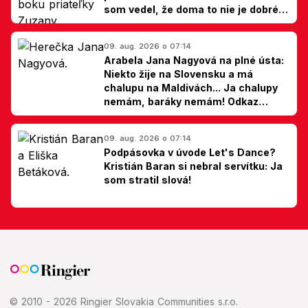
som vedel, že doma to nie je dobré,
hovorí Milan Ondrík
09. aug. 2026 o 07:14
Arabela Jana Nagyová na plné ústa:
Niekto žije na Slovensku a má
chalupu na Maldivách... Ja chalupy
nemám, baráky nemám! Odkaz
Slovákom
09. aug. 2026 o 07:14
Podpásovka v úvode Let's Dance?
Kristián Baran si nebral servítku: Ja
som stratil slová!
© 2010 - 2026 Ringier Slovakia Communities s.r.o.