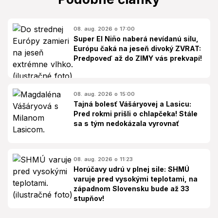
08. aug. 2026 o 17:00
Super El Niño naberá nevídanú silu,
Európu čaká na jeseň divoký ZVRAT:
Predpoveď až do ZIMY vás prekvapí!
08. aug. 2026 o 15:00
Tajná bolesť Vášáryovej a Lasicu:
Pred rokmi prišli o chlapčeka! Stále
sa s tým nedokázala vyrovnať
08. aug. 2026 o 11:23
Horúčavy udrú v plnej sile: SHMÚ
varuje pred vysokými teplotami, na
západnom Slovensku bude až 33
stupňov!