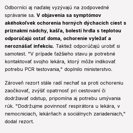
Odborníci aj naďalej vyzývajú na zodpovedné
správanie sa.
V objavenia sa symptómov
akéhokoľvek ochorenia horných dýchacích ciest s
príznakmi nádchy, kašľa, bolesti hrdla s teplotou
odporúčajú ostať doma, ochorenie vyležať a
neroznášať infekciu.
Taktiež odporúčajú urobiť si
samotest. "V prípade ťažšieho stavu je potrebné
kontaktovať svojho lekára, ktorý môže indikovať
potrebu PCR testovania," doplnilo ministerstvo.
Zároveň rezort stále radí nechať sa proti ochoreniu
zaočkovať, zvýšiť opatrnosť pri cestovaní či
dodržiavať odstup, pripomína aj potrebu umývania
rúk. "Dodržujme povinnosť respirátora u lekára, v
nemocniciach, lekárňach a sociálnych zariadeniach,"
dodal rezort.