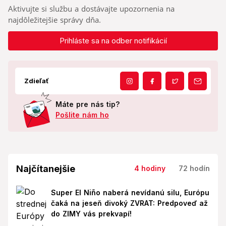
Aktivujte si službu a dostávajte upozornenia na
najdôležitejšie správy dňa.
Prihláste sa na odber notifikácií
Zdieľať
Máte pre nás tip?
Pošlite nám ho
Najčítanejšie
4 hodiny
72 hodín
Super El Niño naberá nevídanú silu, Európu
čaká na jeseň divoký ZVRAT: Predpoveď až
do ZIMY vás prekvapí!