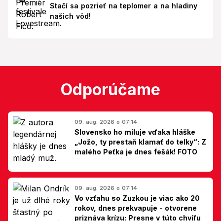
Stačí sa pozrieť na teplomer a na hladiny
našich vôd!
Odporúčame
09. aug. 2026 o 07:14
Slovensko ho miluje vďaka hláške
„Jožo, ty prestaň klamať do telky“: Z
malého Peťka je dnes fešák! FOTO
09. aug. 2026 o 07:14
Vo vzťahu so Zuzkou je viac ako 20
rokov, dnes prekvapuje - otvorene
priznáva krízu: Presne v túto chvíľu