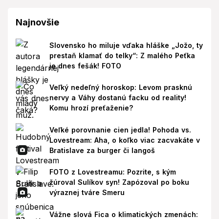
Najnovšie
Slovensko ho miluje vďaka hláške „Jožo, ty
prestaň klamať do telky“: Z malého Peťka
je dnes fešák! FOTO
Veľký nedeľný horoskop: Levom prasknú
nervy a Váhy dostanú facku od reality!
Komu hrozí preťaženie?
Veľké porovnanie cien jedla! Pohoda vs.
Lovestream: Aha, o koľko viac zacvakáte v
Bratislave za burger či langoš
FOTO z Lovestreamu: Pozrite, s kým
žúroval Sulíkov syn! Zapózoval po boku
výraznej tváre Smeru
Vážne slová Fica o klimatických zmenách: