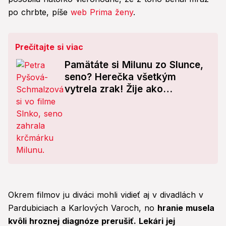
po chrbte, píše
web Prima ženy
.
Prečítajte si viac
Pamätáte si Milunu zo Slunce,
seno? Herečka všetkým
vytrela zrak! Žije ako
princezná
Okrem filmov ju diváci mohli vidieť aj v divadlách v
Pardubiciach a Karlových Varoch, no
hranie musela
kvôli hroznej diagnóze prerušiť. Lekári jej