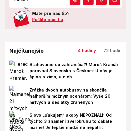
Máte pre nás tip?
Pošlite nám ho
Najčítanejšie
4 hodiny
72 hodín
Sťahovanie do zahraničia?! Maroš Kramár
porovnal Slovensko s Českom: U nás je
špina a zima, u nich...
Zrážka dvoch autobusov sa skončila
najhorším možným scenárom: Vyše 20
mŕtvych a desiatky zranených
Slovo „ďakujem“ akoby NEPOZNALI: Od
týchto 3 znamení zverokruhu to čakáte
márne! Je lepšie medzi ne nepatriť