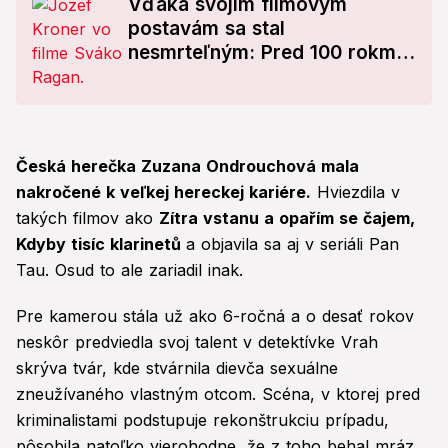
Vďaka svojim filmovým
postavám sa stal
nesmrteľným: Pred 100 rokmi
sa narodil legendárny herec
Jozef Kroner
Česká herečka Zuzana Ondrouchová mala
nakročené k veľkej hereckej kariére.
Hviezdila v
takých filmov ako
Zítra vstanu a opařím se čajem,
Kdyby tisíc klarinetů
a objavila sa aj v seriáli Pan
Tau. Osud to ale zariadil inak.
Pre kamerou stála už ako 6-ročná a o desať rokov
neskôr predviedla svoj talent v detektívke Vrah
skrýva tvár, kde stvárnila dievča sexuálne
zneužívaného vlastným otcom. Scéna, v ktorej pred
kriminalistami podstupuje rekonštrukciu prípadu,
pôsobila natoľko vierohodne, že z toho behal mráz