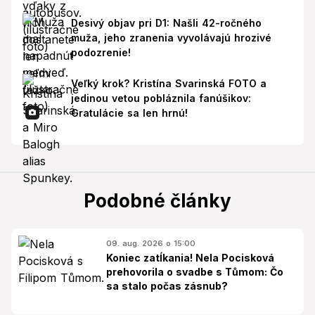
Desivý objav pri D1: Našli 42-ročného
muža, jeho zranenia vyvolávajú hrozivé
podozrenie!
Veľký krok? Kristína Svarinská FOTO a
jedinou vetou pobláznila fanúšikov:
Gratulácie sa len hrnú!
Podobné články
09. aug. 2026 o 15:00
Koniec zatĺkania! Nela Pocisková
prehovorila o svadbe s Tůmom: Čo
sa stalo počas zásnub?