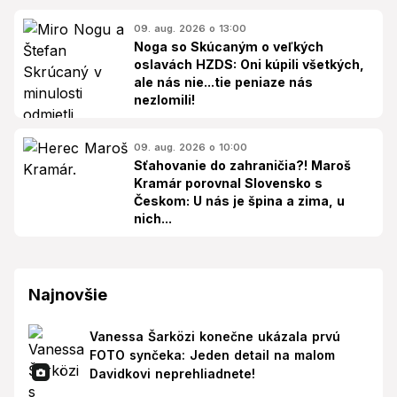
09. aug. 2026 o 13:00
Noga so Skúcaným o veľkých
oslavách HZDS: Oni kúpili všetkých,
ale nás nie...tie peniaze nás
nezlomili!
09. aug. 2026 o 10:00
Sťahovanie do zahraničia?! Maroš
Kramár porovnal Slovensko s
Českom: U nás je špina a zima, u
nich...
Najnovšie
Vanessa Šarközi konečne ukázala prvú
FOTO synčeka: Jeden detail na malom
Davidkovi neprehliadnete!