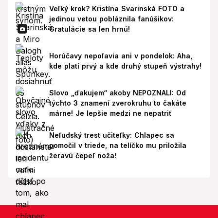
Veľký krok? Kristína Svarinská FOTO a
jedinou vetou pobláznila fanúšikov:
Gratulácie sa len hrnú!
Horúčavy nepoľavia ani v pondelok: Aha,
kde platí prvý a kde druhý stupeň výstrahy!
Slovo „ďakujem“ akoby NEPOZNALI: Od
týchto 3 znamení zverokruhu to čakáte
márne! Je lepšie medzi ne nepatriť
Neľudský trest učiteľky: Chlapec sa
pomočil v triede, na telíčko mu priložila
žeravú čepeľ noža!