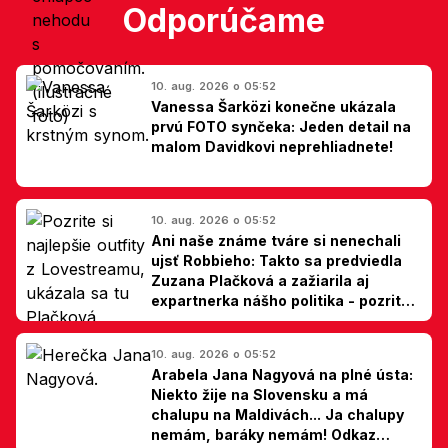
Odporúčame
10. aug. 2026 o 05:52
Vanessa Šarközi konečne ukázala
prvú FOTO synčeka: Jeden detail na
malom Davidkovi neprehliadnete!
10. aug. 2026 o 05:52
Ani naše známe tváre si nenechali
ujsť Robbieho: Takto sa predviedla
Zuzana Plačková a zažiarila aj
expartnerka nášho politika - pozrite
si TOP outfity z Lovestreamu
10. aug. 2026 o 05:52
Arabela Jana Nagyová na plné ústa:
Niekto žije na Slovensku a má
chalupu na Maldivách... Ja chalupy
nemám, baráky nemám! Odkaz