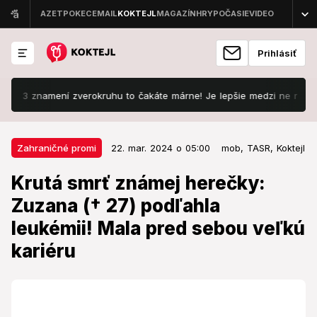
Prihlásiť
znamení zverokruhu to čakáte márne! Je lepšie medzi ne nepatriť
22. mar. 2024 o 05:00
Zahraničné promi
Zahraničné promi
22. mar. 2024 o 05:00
mob,
TASR,
Koktejl
Krutá smrť známej herečky:
Krutá smrť známej herečky:
Zuzana († 27) podľahla leukémii!
Zuzana († 27) podľahla
Mala pred sebou veľkú kariéru
leukémii! Mala pred sebou veľkú
Mala celý život pred sebou.
kariéru