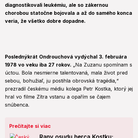
diagnostikovali leukémiu, ale so zákernou
chorobou statočne bojovala a až do samého konca
veria, že všetko dobre dopadne.
Poslednýkrát Ondrouchová vydýchal 3. februára
1978 vo veku iba 27 rokov.
„Na Zuzanu spomínam s
úctou. Bola nesmierne talentovaná, mala život pred
sebou, bohužiaľ, ju postihla obrovská tragédia,“
prezradil českému médiu kolega Petr Kostka, ktorý jej
hral vo filme Zítra vstanu a opařím se čajem
snúbenca.
Prečítajte si viac
Rany osudu herca Kostku: