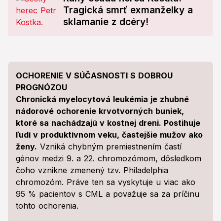
Tragická smrť exmanželky a
sklamanie z dcéry!
OCHORENIE V SÚČASNOSTI S DOBROU
PROGNÓZOU
Chronická myelocytová leukémia je zhubné
nádorové ochorenie krvotvorných buniek,
ktoré sa nachádzajú v kostnej dreni. Postihuje
ľudí v produktívnom veku, častejšie mužov ako
ženy.
Vzniká chybným premiestnením častí
génov medzi 9. a 22. chromozómom, dôsledkom
čoho vznikne zmenený tzv. Philadelphia
chromozóm. Práve ten sa vyskytuje u viac ako
95 % pacientov s CML a považuje sa za príčinu
tohto ochorenia.