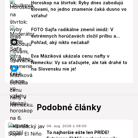
Horoskop na štvrtok: Ryby dnes zabodujú
slovami, no jedno znamenie čaká dusno vo
vzťahu!
FOTO Sajfa radikálne zmenil imidž: V
extrémnych horúčavách zložil prilbu a...
Pohľad, aký nikto nečakal!
Eva Máziková ukázala cenu nafty v
Nemecku: Vy sa sťažujete, ale tak drahé to
na Slovensku nie je!
Podobné články
06. aug. 2026 o 08:00
To najhoršie ešte len PRÍDE!