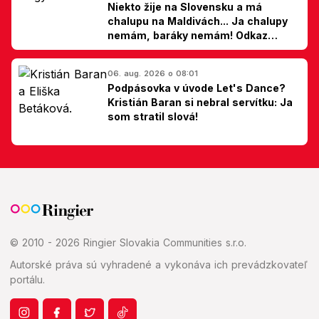
Niekto žije na Slovensku a má
chalupu na Maldivách... Ja chalupy
nemám, baráky nemám! Odkaz
Slovákom
06. aug. 2026 o 08:01
Podpásovka v úvode Let's Dance?
Kristián Baran si nebral servítku: Ja
som stratil slová!
© 2010 - 2026 Ringier Slovakia Communities s.r.o.
Autorské práva sú vyhradené a vykonáva ich prevádzkovateľ
portálu.