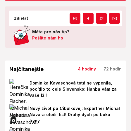
Zdieľať
Máte pre nás tip?
Pošlite nám ho
Najčítanejšie
4 hodiny
72 hodín
Dominika Kavaschová totálne vypenila,
pocítilo to celé Slovensko: Hanba vám za
vaše lži!
Nový život po Cibulkovej: Expartner Michal
Navara otočil list! Druhý dych po boku
Iryny