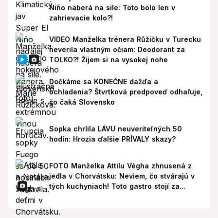
Niño naberá na sile: Toto bolo len v
zahrievacie kolo?!
VIDEO Manželka trénera Růžičku v Turecku
neverila vlastným očiam: Deodorant za
TOĽKO?! Žijem si na vysokej nohe
Dočkáme sa KONEČNE dažďa a
ochladenia? Štvrtková predpoveď odhaľuje,
čo čaká Slovensko
Sopka chrlila LÁVU neuveriteľných 50
hodín: Hrozia ďalšie PRÍVALY skazy?
FOTO Manželka Attilu Végha zhnusená z
jedla v Chorvátsku: Neviem, čo stvárajú v
tých kuchyniach! Toto gastro stojí za...