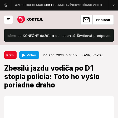
Prihlásiť
áme sa KONEČNE dažďa a ochladenia? Štvrtková predpoveď odhaľuje
27. apr. 2023 o 10:59
Krimi
Video
Krimi
27. apr. 2023 o 10:59
TASR,
Koktejl
Zbesilú jazdu vodiča po D1 stopla
Zbesilú jazdu vodiča po D1
polícia: Toto ho vyšlo poriadne
stopla polícia: Toto ho vyšlo
draho
poriadne draho
Vodič tak skoro nedupne na plyn.