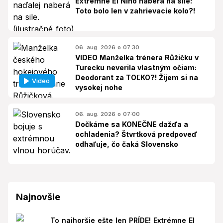
Extrémne El Niño naberá na sile:
Toto bolo len v zahrievacie kolo?!
06. aug. 2026 o 07:30
VIDEO Manželka trénera Růžičku v
Turecku neverila vlastným očiam:
Deodorant za TOĽKO?! Žijem si na
Video
vysokej nohe
06. aug. 2026 o 07:00
Dočkáme sa KONEČNE dažďa a
ochladenia? Štvrtková predpoveď
odhaľuje, čo čaká Slovensko
Najnovšie
To najhoršie ešte len PRÍDE! Extrémne El