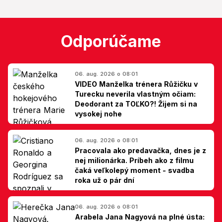
Odporúčame
06. aug. 2026 o 08:01
VIDEO Manželka trénera Růžičku v
Turecku neverila vlastným očiam:
Deodorant za TOĽKO?! Žijem si na
vysokej nohe
06. aug. 2026 o 08:01
Pracovala ako predavačka, dnes je z
nej milionárka. Príbeh ako z filmu
čaká veľkolepý moment - svadba
roka už o pár dní
06. aug. 2026 o 08:01
Arabela Jana Nagyová na plné ústa: