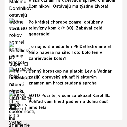
Kiska oznámil srdcervúcu správu o malom
Dominikovi: Ostávajú mu týždne života!
Po krátkej chorobe zomrel obľúbený
televízny komik († 80): Zabával celé
generácie!
To najhoršie ešte len PRÍDE! Extrémne El
Niño naberá na sile: Toto bolo len v
zahrievacie kolo?!
Denný horoskop na piatok: Lev a Vodnár
zažijú obrovský triumf! Niektorým
znameniam hrozí studená sprcha
FOTO Pozrite, v čom sa ukázal Karol III.:
Pohľad vám hneď padne na dolnú časť
jeho tela!