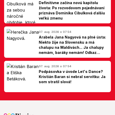
Definitívne začína novú kapitolu
života: Po rozvodovom pojednávaní
priznáva Dominika Cibulková ďalšiu
veľkú zmenu
07. aug. 2026 o 07:54
Arabela Jana Nagyová na plné ústa:
Niekto žije na Slovensku a má
chalupu na Maldivách... Ja chalupy
nemám, baráky nemám! Odkaz
Slovákom
07. aug. 2026 o 07:54
Podpásovka v úvode Let's Dance?
Kristián Baran si nebral servítku: Ja
som stratil slová!