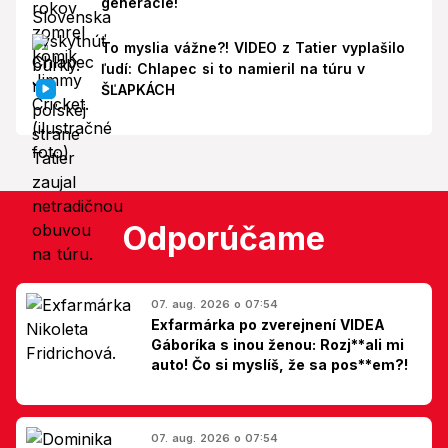
generácie!
To myslia vážne?! VIDEO z Tatier vyplašilo
ľudí: Chlapec si to namieril na túru v
ŠĽAPKÁCH
Odporúčame
07. aug. 2026 o 07:54
Exfarmárka po zverejnení VIDEA
Gáboríka s inou ženou: Rozj**ali mi
auto! Čo si myslíš, že sa pos**em?!
07. aug. 2026 o 07:54