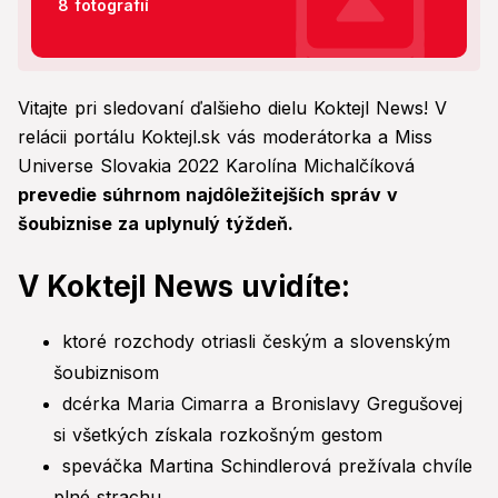
8 fotografií
Vitajte pri sledovaní ďalšieho dielu Koktejl News! V
relácii portálu Koktejl.sk vás moderátorka a Miss
Universe Slovakia 2022 Karolína Michalčíková
prevedie súhrnom najdôležitejších správ v
šoubiznise za uplynulý týždeň.
V Koktejl News uvidíte:
ktoré rozchody otriasli českým a slovenským
šoubiznisom
dcérka Maria Cimarra a Bronislavy Gregušovej
si všetkých získala rozkošným gestom
speváčka Martina Schindlerová prežívala chvíle
plné strachu