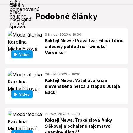
Podobné články
02. nov. 2023 o 18:30
Koktejl News: Pravá tvár Filipa Tůmu
a desivý pohľad na Twiinsku
Veroniku!
Video
26. okt. 2023 o 18:30
Koktejl News: Vzťahová kríza
slovenského herca a trapas Juraja
Baču!
Video
19. okt. 2023 o 18:30
Koktejl News: Trpké slová Anky
Šiškovej a odhalené tajomstvo
Jasminy Alagič!