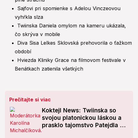
Sajfovi pri spomienke s Adelou Vinczeovou
vyhŕkla slza
Twiinska Daniela omylom na kameru ukázala,
čo skrýva v mobile
Diva Sisa Lelkes Sklovská prehovorila o ťažkom
období
Hviezda Kliniky Grace na filmovom festivale v
Benátkach zatienila všetkých
Prečítajte si viac
Koktejl News: Twiinska so
svojou platonickou láskou a
prasklo tajomstvo Patejdla a
Gombitovej!