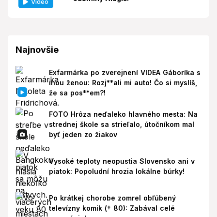
Video
Najnovšie
Exfarmárka po zverejnení VIDEA Gáboríka s
inou ženou: Rozj**ali mi auto! Čo si myslíš,
že sa pos**em?!
FOTO Hrôza neďaleko hlavného mesta: Na
strednej škole sa strieľalo, útočníkom mal
byť jeden zo žiakov
Vysoké teploty neopustia Slovensko ani v
piatok: Popoludní hrozia lokálne búrky!
Po krátkej chorobe zomrel obľúbený
televízny komik († 80): Zabával celé