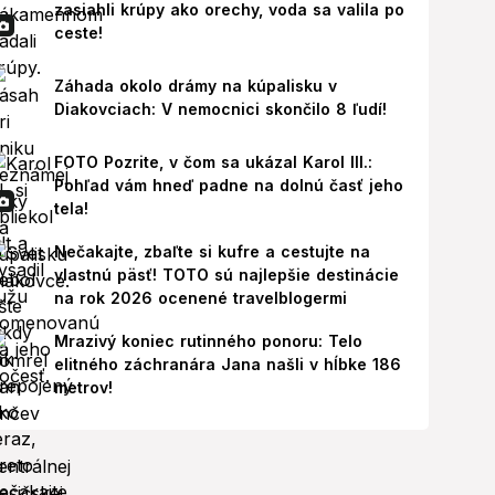
zasiahli krúpy ako orechy, voda sa valila po
ceste!
Záhada okolo drámy na kúpalisku v
Diakovciach: V nemocnici skončilo 8 ľudí!
FOTO Pozrite, v čom sa ukázal Karol III.:
Pohľad vám hneď padne na dolnú časť jeho
tela!
Nečakajte, zbaľte si kufre a cestujte na
vlastnú päsť! TOTO sú najlepšie destinácie
na rok 2026 ocenené travelblogermi
Mrazivý koniec rutinného ponoru: Telo
elitného záchranára Jana našli v hĺbke 186
metrov!