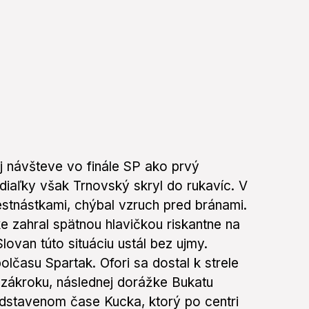
j návšteve vo finále SP ako prvý
 diaľky však Trnovský skryl do rukavíc. V
estnástkami, chýbal vzruch pred bránami.
e zahral spätnou hlavičkou riskantne na
ovan túto situáciu ustál bez ujmy.
olčasu Spartak. Ofori sa dostal k strele
 zákroku, následnej dorážke Bukatu
dstavenom čase Kucka, ktorý po centri