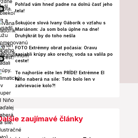
Pohľad vám hneď padne na dolnú časť jeho
tela!
Šokujúce slová Ivany Gáborík o vzťahu s
Mariánom: Ja som bola úplne na dne!
Druhýkrát by do toho nešla
FOTO Extrémny obrat počasia: Oravu
zasiahli krúpy ako orechy, voda sa valila po
ceste!
To najhoršie ešte len PRÍDE! Extrémne El
Niño naberá na sile: Toto bolo len v
zahrievacie kolo?!
Ďalšie zaujímavé články