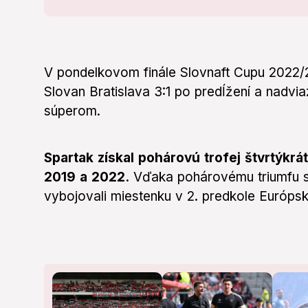
V pondelkovom finále Slovnaft Cupu 2022
Slovan Bratislava 3:1 po predĺžení a nadvia
súperom.
Spartak získal pohárovú trofej štvrtýkrá
2019 a 2022.
Vďaka pohárovému triumfu si
vybojovali miestenku v 2. predkole Európske