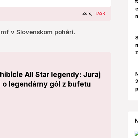
M
e
Zdroj:
TASR
riumf v Slovenskom pohári.
S
n
ibície All Star legendy: Juraj
N
2
 o legendárny gól z bufetu
p
N