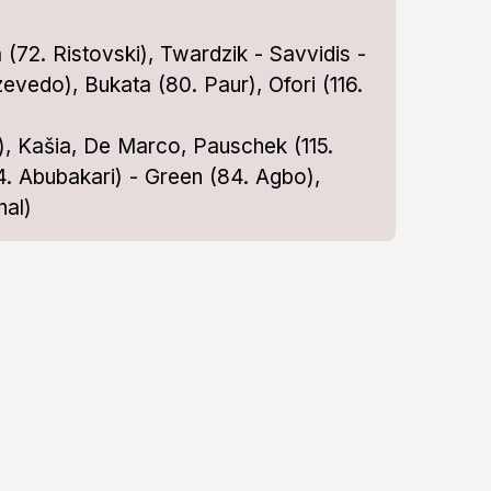
 (72. Ristovski), Twardzik - Savvidis -
evedo), Bukata (80. Paur), Ofori (116.
), Kašia, De Marco, Pauschek (115.
. Abubakari) - Green (84. Agbo),
hal)