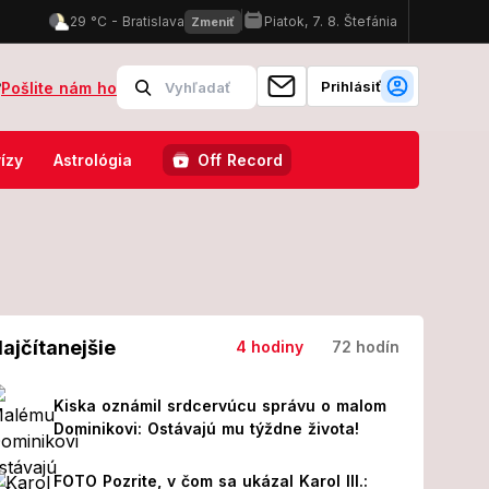
Prihlásiť
?
Pošlite nám ho
nemocnici skončilo 8 ľudí!
FOTO Pozrite, v čom sa ukázal Karol I
ízy
Astrológia
Off Record
ajčítanejšie
4 hodiny
72 hodín
Kiska oznámil srdcervúcu správu o malom
Dominikovi: Ostávajú mu týždne života!
FOTO Pozrite, v čom sa ukázal Karol III.: