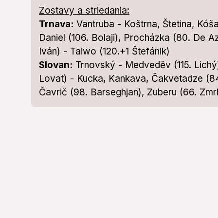
Zostavy a striedania:
Trnava:
Vantruba - Koštrna, Štetina, Kóša
Daniel (106. Bolaji), Procházka (80. De Az
Iván) - Taiwo (120.+1 Štefánik)
Slovan:
Trnovský - Medveděv (115. Lichý
Lovat) - Kucka, Kankava, Čakvetadze (84
Čavrič (98. Barseghjan), Zuberu (66. Zmr