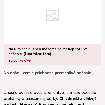
Na Slovensku dnes môžeme čakať nepriaznivé
počasie. (ilustračné foto).
Zdroj:
TASR/AP
Na naše územie prichádza premenlivé počasie.
Dnešné počasie bude premenlivé, prinesie početné
prehánky a miestami aj búrky.
Chladnejší a vlhkejší
vzduch, ktorý prúdi zo severozápadu, zníži