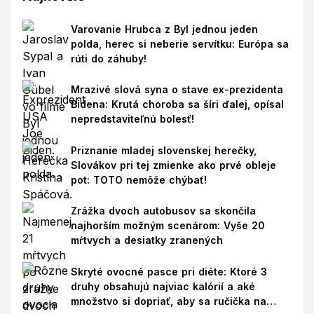
Varovanie Hrubca z Byl jednou jeden
polda, herec si neberie servítku: Európa sa
rúti do záhuby!
Mrazivé slová syna o stave ex-prezidenta
Bidena: Krutá choroba sa šíri ďalej, opísal
nepredstaviteľnú bolesť!
Priznanie mladej slovenskej herečky,
Slovákov pri tej zmienke ako prvé obleje
pot: TOTO nemôže chýbať!
Zrážka dvoch autobusov sa skončila
najhorším možným scenárom: Vyše 20
mŕtvych a desiatky zranených
Skryté ovocné pasce pri diéte: Ktoré 3
druhy obsahujú najviac kalórií a aké
množstvo si dopriať, aby sa ručička na