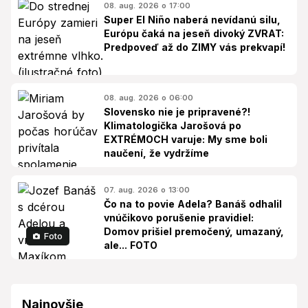
08. aug. 2026 o 17:00
Super El Niño naberá nevídanú silu,
Európu čaká na jeseň divoký ZVRAT:
Predpoveď až do ZIMY vás prekvapí!
08. aug. 2026 o 06:00
Slovensko nie je pripravené?!
Klimatologička Jarošová po
EXTRÉMOCH varuje: My sme boli
naučení, že vydržíme
07. aug. 2026 o 13:00
Čo na to povie Adela? Banáš odhalil
vnúčikovo porušenie pravidiel:
Domov prišiel premočený, umazaný,
Foto
ale... FOTO
Najnovšie