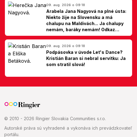
09. aug. 2026 o 09:18
Arabela Jana Nagyová na plné ústa:
Niekto žije na Slovensku a má
chalupu na Maldivách... Ja chalupy
nemám, baráky nemám! Odkaz
Slovákom
09. aug. 2026 o 09:18
Podpásovka v úvode Let's Dance?
Kristián Baran si nebral servítku: Ja
som stratil slová!
© 2010 - 2026 Ringier Slovakia Communities s.r.o.
Autorské práva sú vyhradené a vykonáva ich prevádzkovateľ
portálu.