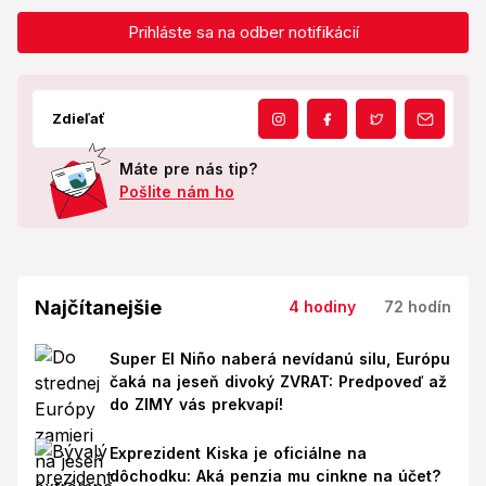
Prihláste sa na odber notifikácií
Zdieľať
Máte pre nás tip?
Pošlite nám ho
Najčítanejšie
4 hodiny
72 hodín
Super El Niño naberá nevídanú silu, Európu
čaká na jeseň divoký ZVRAT: Predpoveď až
do ZIMY vás prekvapí!
Exprezident Kiska je oficiálne na
dôchodku: Aká penzia mu cinkne na účet?