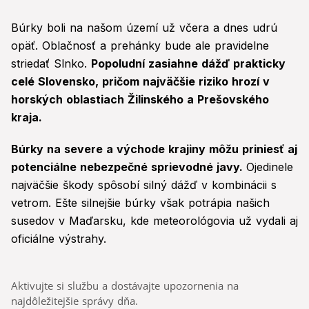
Búrky boli na našom území už včera a dnes udrú
opäť. Oblačnosť a prehánky bude ale pravidelne
striedať Slnko.
Popoludní zasiahne dážď prakticky
celé Slovensko, pričom najväčšie riziko hrozí v
horských oblastiach Žilinského a Prešovského
kraja.
Búrky na severe a východe krajiny môžu priniesť aj
potenciálne nebezpečné sprievodné javy.
Ojedinele
najväčšie škody spôsobí silný dážď v kombinácii s
vetrom. Ešte silnejšie búrky však potrápia našich
susedov v Maďarsku, kde meteorológovia už vydali aj
oficiálne výstrahy.
Aktivujte si službu a dostávajte upozornenia na
najdôležitejšie správy dňa.