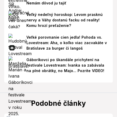
Nemám dôvod ju tajiť
Veľký nedeľný horoskop: Levom prasknú
nervy a Váhy dostanú facku od reality!
Komu hrozí preťaženie?
Veľké porovnanie cien jedla! Pohoda vs.
Lovestream: Aha, o koľko viac zacvakáte v
Bratislave za burger či langoš
Gáboríkovci po škandále prichytení na
festivale Lovestream: Ivanka sa zabávala
na plné obrátky, no Majo... Pozrite VIDEO!
Podobné články