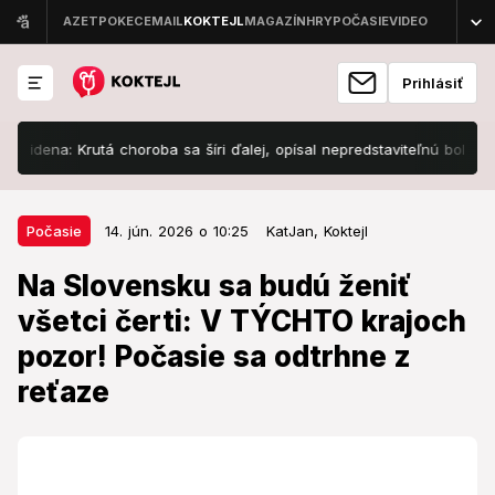
Prihlásiť
na: Krutá choroba sa šíri ďalej, opísal nepredstaviteľnú bolesť!
P
14. jún. 2026 o 10:25
Počasie
Počasie
14. jún. 2026 o 10:25
KatJan,
Koktejl
Na Slovensku sa budú ženiť všetci
Na Slovensku sa budú ženiť
čerti: V TÝCHTO krajoch pozor!
všetci čerti: V TÝCHTO krajoch
Počasie sa odtrhne z reťaze
pozor! Počasie sa odtrhne z
Na naše územie prichádza premenlivé počasie.
reťaze