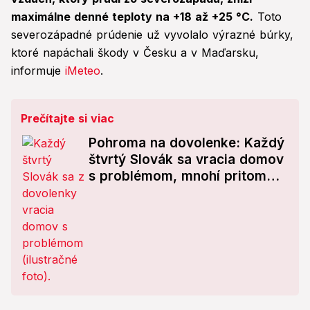
maximálne denné teploty na +18 až +25 °C.
Toto
severozápadné prúdenie už vyvolalo výrazné búrky,
ktoré napáchali škody v Česku a v Maďarsku,
informuje
iMeteo
.
Prečítajte si viac
Pohroma na dovolenke: Každý
štvrtý Slovák sa vracia domov
s problémom, mnohí pritom
zbytočne riskujú