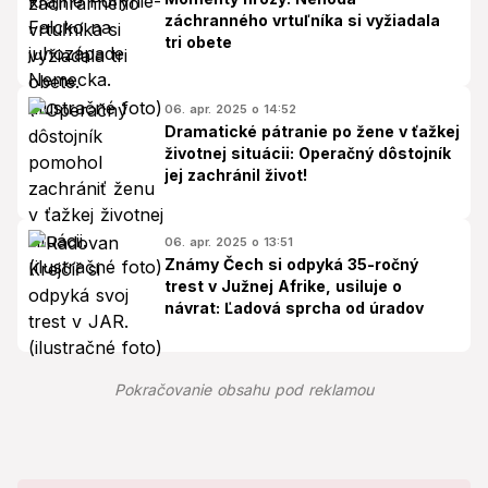
záchranného vrtuľníka si vyžiadala
tri obete
06. apr. 2025 o 14:52
Dramatické pátranie po žene v ťažkej
životnej situácii: Operačný dôstojník
jej zachránil život!
06. apr. 2025 o 13:51
Známy Čech si odpyká 35-ročný
trest v Južnej Afrike, usiluje o
návrat: Ľadová sprcha od úradov
Pokračovanie obsahu pod reklamou