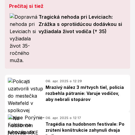
Prečítaj si tiež
Tragická nehoda pri Leviciach:
Zrážka s oprotiidúcou dodávkou si
vyžiadala život vodiča († 35)
06. apr. 2025 o 12:29
Mrazivý nález 3 mŕtvych tiel, polícia
rozbehla pátranie: Varuje vodičov,
aby nebrali stopárov
06. apr. 2025 o 12:17
Tragédia na hudobnom festivale: Po
zrútení konštrukcie zahynuli dvaja