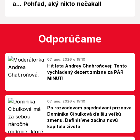
a... Pohľad, aký nikto nečakal!
Odporúčame
07. aug. 2026 o 15:10
Hit leta Andrey Chabroňovej: Tento
vychladený dezert zmizne za PÁR
MINÚT!
07. aug. 2026 o 15:10
Po rozvodovom pojednávaní priznáva
Dominika Cibulková ďalšiu veľkú
zmenu. Definitívne začína novú
kapitolu života