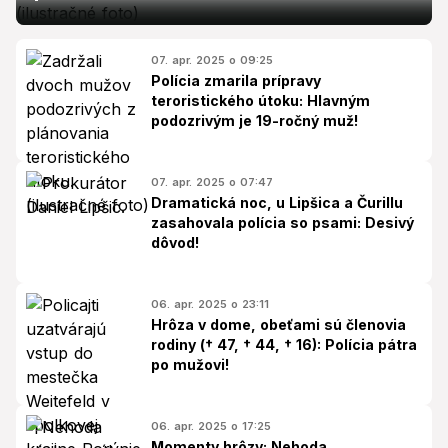
07. apr. 2025 o 09:25
Polícia zmarila prípravy
teroristického útoku: Hlavným
podozrivým je 19-ročný muž!
07. apr. 2025 o 07:47
Dramatická noc, u Lipšica a Čurillu
zasahovala polícia so psami: Desivý
dôvod!
06. apr. 2025 o 23:11
Hrôza v dome, obeťami sú členovia
rodiny († 47, † 44, † 16): Polícia pátra
po mužovi!
06. apr. 2025 o 17:25
Momenty hrôzy: Nehoda