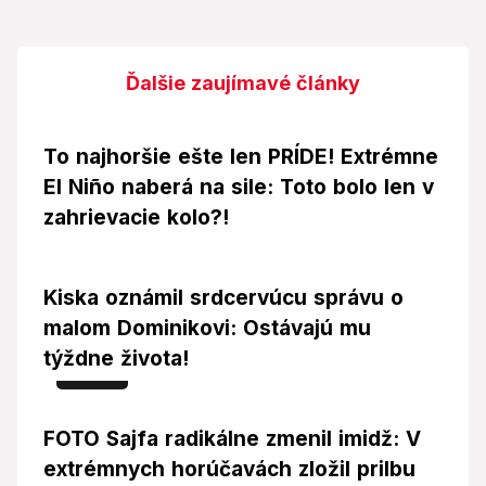
Ďalšie zaujímavé články
To najhoršie ešte len PRÍDE! Extrémne
El Niño naberá na sile: Toto bolo len v
zahrievacie kolo?!
Kiska oznámil srdcervúcu správu o
malom Dominikovi: Ostávajú mu
týždne života!
Foto
FOTO Sajfa radikálne zmenil imidž: V
extrémnych horúčavách zložil prilbu