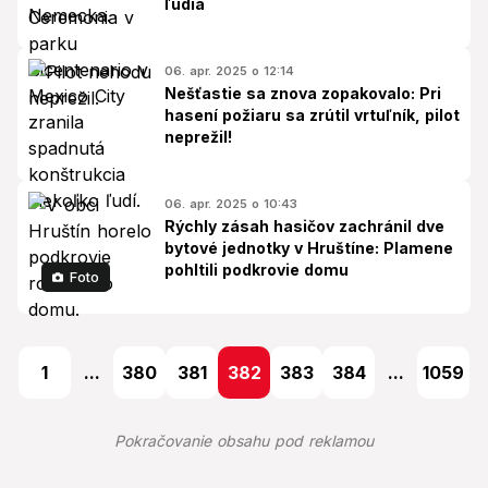
ľudia
06. apr. 2025 o 12:14
Nešťastie sa znova zopakovalo: Pri
hasení požiaru sa zrútil vrtuľník, pilot
neprežil!
06. apr. 2025 o 10:43
Rýchly zásah hasičov zachránil dve
bytové jednotky v Hruštíne: Plamene
pohltili podkrovie domu
Foto
1
...
380
381
382
383
384
...
1059
Pokračovanie obsahu pod reklamou