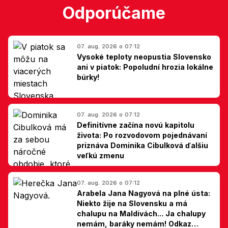
Odporúčame
07. aug. 2026 o 07:12
Vysoké teploty neopustia Slovensko
ani v piatok: Popoludní hrozia lokálne
búrky!
07. aug. 2026 o 07:12
Definitívne začína novú kapitolu
života: Po rozvodovom pojednávaní
priznáva Dominika Cibulková ďalšiu
veľkú zmenu
07. aug. 2026 o 07:12
Arabela Jana Nagyová na plné ústa:
Niekto žije na Slovensku a má
chalupu na Maldivách... Ja chalupy
nemám, baráky nemám! Odkaz