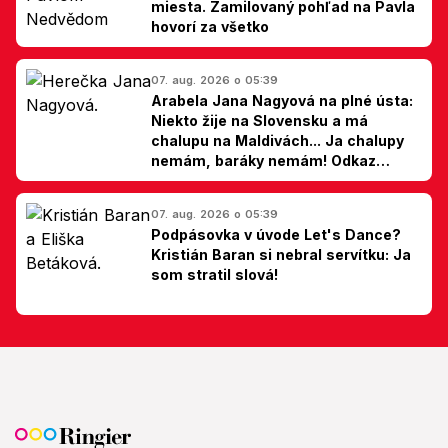
miesta. Zamilovaný pohľad na Pavla
hovorí za všetko
07. aug. 2026 o 05:39
Arabela Jana Nagyová na plné ústa:
Niekto žije na Slovensku a má
chalupu na Maldivách... Ja chalupy
nemám, baráky nemám! Odkaz
Slovákom
07. aug. 2026 o 05:39
Podpásovka v úvode Let's Dance?
Kristián Baran si nebral servítku: Ja
som stratil slová!