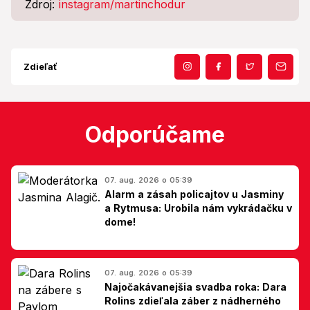
Zdroj:
instagram/martinchodur
Zdieľať
Odporúčame
07. aug. 2026 o 05:39
Alarm a zásah policajtov u Jasminy
a Rytmusa: Urobila nám vykrádačku v
dome!
07. aug. 2026 o 05:39
Najočakávanejšia svadba roka: Dara
Rolins zdieľala záber z nádherného