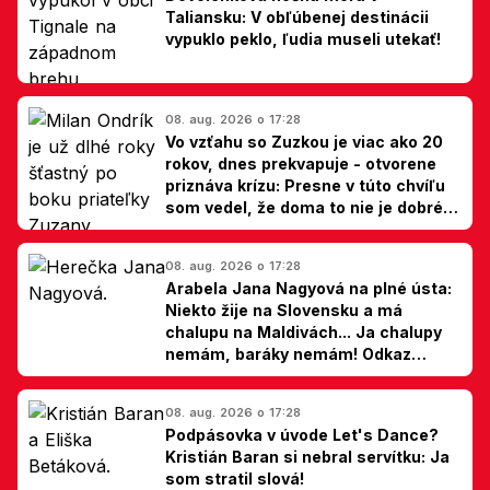
Taliansku: V obľúbenej destinácii
vypuklo peklo, ľudia museli utekať!
08. aug. 2026 o 17:28
Vo vzťahu so Zuzkou je viac ako 20
rokov, dnes prekvapuje - otvorene
priznáva krízu: Presne v túto chvíľu
som vedel, že doma to nie je dobré,
hovorí Milan Ondrík
08. aug. 2026 o 17:28
Arabela Jana Nagyová na plné ústa:
Niekto žije na Slovensku a má
chalupu na Maldivách... Ja chalupy
nemám, baráky nemám! Odkaz
Slovákom
08. aug. 2026 o 17:28
Podpásovka v úvode Let's Dance?
Kristián Baran si nebral servítku: Ja
som stratil slová!