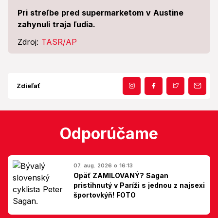
Pri streľbe pred supermarketom v Austine
zahynuli traja ľudia.
Zdroj:
TASR/AP
Zdieľať
Odporúčame
07. aug. 2026 o 16:13
Opäť ZAMILOVANÝ? Sagan
pristihnutý v Paríži s jednou z najsexi
športovkýň! FOTO