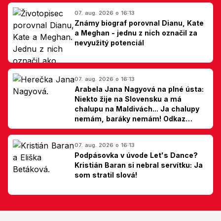
07. aug. 2026 o 16:13
Známy biograf porovnal Dianu, Kate
a Meghan - jednu z nich označil za
nevyužitý potenciál
07. aug. 2026 o 16:13
Arabela Jana Nagyová na plné ústa:
Niekto žije na Slovensku a má
chalupu na Maldivách... Ja chalupy
nemám, baráky nemám! Odkaz
Slovákom
07. aug. 2026 o 16:13
Podpásovka v úvode Let's Dance?
Kristián Baran si nebral servítku: Ja
som stratil slová!