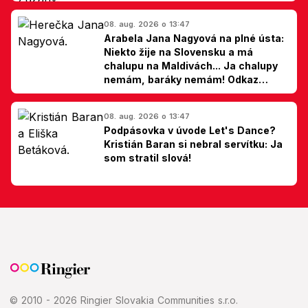
hovorí Milan Ondrík
08. aug. 2026 o 13:47
Arabela Jana Nagyová na plné ústa:
Niekto žije na Slovensku a má
chalupu na Maldivách... Ja chalupy
nemám, baráky nemám! Odkaz
Slovákom
08. aug. 2026 o 13:47
Podpásovka v úvode Let's Dance?
Kristián Baran si nebral servítku: Ja
som stratil slová!
© 2010 - 2026 Ringier Slovakia Communities s.r.o.