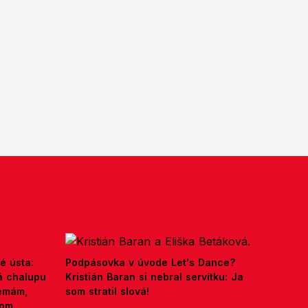
é ústa:
Podpásovka v úvode Let's Dance?
á chalupu
Kristián Baran si nebral servítku: Ja
nemám,
som stratil slová!
kom