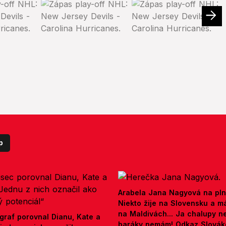
p
Arabela Jana Nagyová na pln
Niekto žije na Slovensku a m
na Maldivách... Ja chalupy 
graf porovnal Dianu, Kate a
baráky nemám! Odkaz Slová