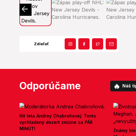
Zdieľať
Odporúčame
🔥
Náš ti
Hit leta Andrey Chabroňovej: Tento
vychladený dezert zmizne za PÁR
MINÚT!
Známy bio