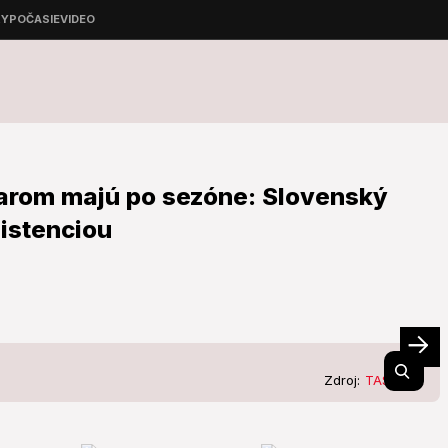
arom majú po sezóne: Slovenský
sistenciou
Zdroj:
TASR/AP