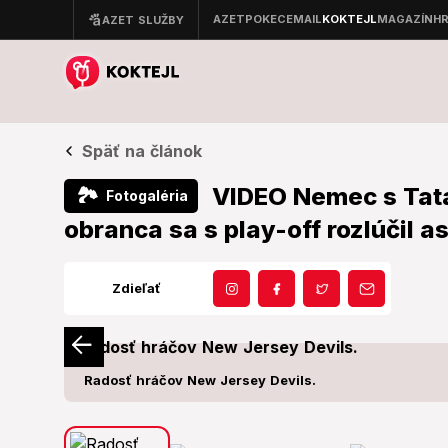
Späť na článok
VIDEO Nemec s Tat
🏞
Fotogaléria
obranca sa s play-off rozlúčil a
Zdieľať
Radosť hráčov New Jersey Devils.