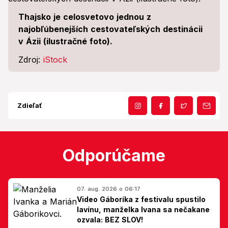
Thajsko je celosvetovo jednou z
najobľúbenejších cestovateľských destinácii
v Ázii (ilustračné foto).
Zdroj:
iStock
Zdieľať
Odporúčame
07. aug. 2026 o 06:17
Video Gáboríka z festivalu spustilo
lavínu, manželka Ivana sa nečakane
ozvala: BEZ SLOV!