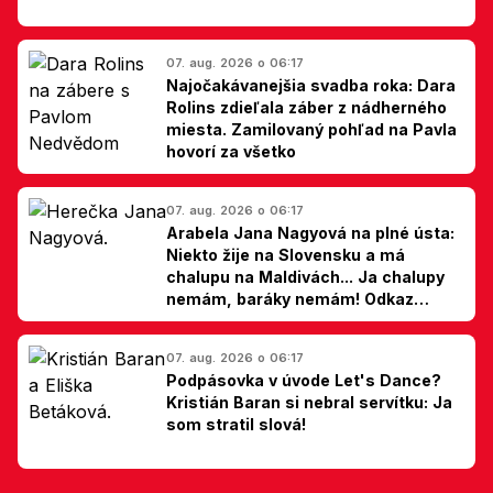
07. aug. 2026 o 06:17
Najočakávanejšia svadba roka: Dara
Rolins zdieľala záber z nádherného
miesta. Zamilovaný pohľad na Pavla
hovorí za všetko
07. aug. 2026 o 06:17
Arabela Jana Nagyová na plné ústa:
Niekto žije na Slovensku a má
chalupu na Maldivách... Ja chalupy
nemám, baráky nemám! Odkaz
Slovákom
07. aug. 2026 o 06:17
Podpásovka v úvode Let's Dance?
Kristián Baran si nebral servítku: Ja
som stratil slová!