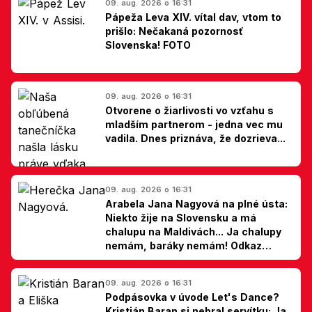
09. aug. 2026 o 16:31
Pápeža Leva XIV. vítal dav, vtom to
prišlo: Nečakaná pozornosť
Slovenska! FOTO
09. aug. 2026 o 16:31
Otvorene o žiarlivosti vo vzťahu s
mladším partnerom - jedna vec mu
vadila. Dnes priznáva, že dozrieva...
09. aug. 2026 o 16:31
Arabela Jana Nagyová na plné ústa:
Niekto žije na Slovensku a má
chalupu na Maldivách... Ja chalupy
nemám, baráky nemám! Odkaz
Slovákom
09. aug. 2026 o 16:31
Podpásovka v úvode Let's Dance?
Kristián Baran si nebral servítku: Ja