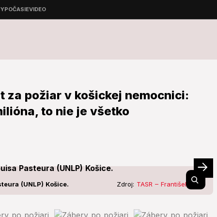
st za požiar v košickej nemocnici:
lióna, to nie je všetko
steura (UNLP) Košice.
Zdroj:
TASR – František Iván