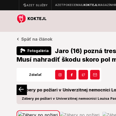
Späť na článok
Jaro (16) pozná tre
🏞
Fotogaléria
Musí nahradiť škodu skoro pol mi
Zdieľať
Zábery po požiari v Univerzitnej nemocnici Louisa Pa