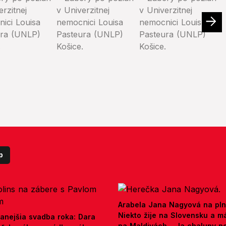
p
Arabela Jana Nagyová na pln
Niekto žije na Slovensku a m
anejšia svadba roka: Dara
na Maldivách... Ja chalupy 