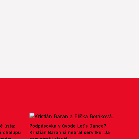
é ústa:
Podpásovka v úvode Let's Dance?
á chalupu
Kristián Baran si nebral servítku: Ja
nemám,
som stratil slová!