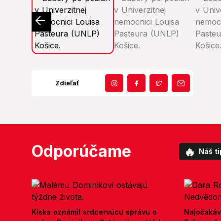
Zdieľať
Odporúčame
🔥
Náš ti
Kiska oznámil srdcervúcu správu o
Najočakáv