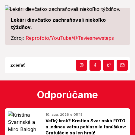
Lekári dievčatko zachraňovali niekoľko
týždňov.
Zdroj:
Reprofoto/YouTube/@Taviesnewsteps
Zdieľať
Odporúčame
10. aug. 2026 o 05:18
Veľký krok? Kristína Svarinská FOTO
a jedinou vetou pobláznila fanúšikov:
Gratulácie sa len hrnú!