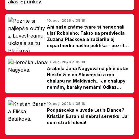
10. aug. 2026 o 05:18
Ani naše známe tváre si nenechali
ujsť Robbieho: Takto sa predviedla
Zuzana Plačková a zažiarila aj
expartnerka nášho politika - pozrite
si TOP outfity z Lovestreamu
10. aug. 2026 o 05:18
Arabela Jana Nagyová na plné ústa:
Niekto žije na Slovensku a má
chalupu na Maldivách... Ja chalupy
nemám, baráky nemám! Odkaz
Slovákom
10. aug. 2026 o 05:18
Podpásovka v úvode Let's Dance?
Kristián Baran si nebral servítku: Ja
som stratil slová!