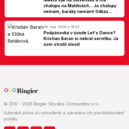
chalupu na Maldivách... Ja chalupy
nemám, baráky nemám! Odkaz
Slovákom
08. aug. 2026 o 19:22
Podpásovka v úvode Let's Dance?
Kristián Baran si nebral servítku: Ja
som stratil slová!
© 2010 - 2026 Ringier Slovakia Communities s.r.o.
Autorské práva sú vyhradené a vykonáva ich prevádzkovateľ
portálu.