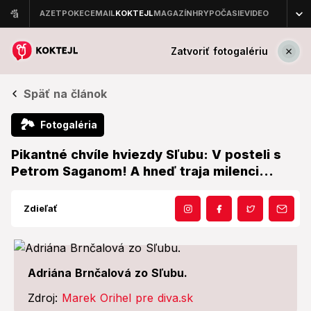
Zatvoriť fotogalériu
Späť na článok
🏞
Fotogaléria
Pikantné chvíle hviezdy Sľubu: V posteli s
Petrom Saganom! A hneď traja milenci...
Zdieľať
Adriána Brnčalová zo Sľubu.
Zdroj:
Marek Orihel pre diva.sk