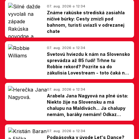
07. aug. 2026 o 12:34
Známe rakúske strediská zasiahla
ničivé búrky: Cesty zmizli pod
bahnom, turisti uviazli v odrezanej
chate
07. aug. 2026 o 12:34
Svetovú hviezdu k nám na Slovensko
sprevádza až 85 ľudí! Trhne tu
Robbie rekord? Pozrite sa do
zákulisia Lovestream - toto čaká na
Bebe Rexhu, Williamsa a Guettu
07. aug. 2026 o 12:34
Arabela Jana Nagyová na plné ústa:
Niekto žije na Slovensku a má
chalupu na Maldivách... Ja chalupy
nemám, baráky nemám! Odkaz
Slovákom
07. aug. 2026 o 12:34
Podpásovka v úvode Let's Dance?