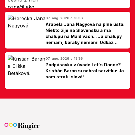
07. aug. 2026 o 18:36
Arabela Jana Nagyová na plné ústa:
Niekto žije na Slovensku a má
chalupu na Maldivách... Ja chalupy
nemám, baráky nemám! Odkaz
Slovákom
07. aug. 2026 o 18:36
Podpásovka v úvode Let's Dance?
Kristián Baran si nebral servítku: Ja
som stratil slová!