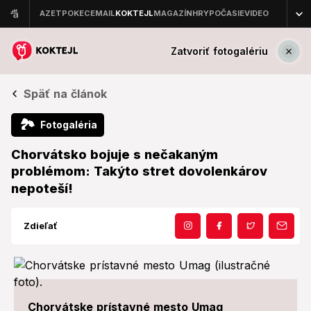
Zatvoriť fotogalériu
Späť na článok
🏞
Fotogaléria
Chorvátsko bojuje s nečakaným
problémom: Takýto stret dovolenkárov
nepoteší!
Zdieľať
Chorvátske prístavné mesto Umag