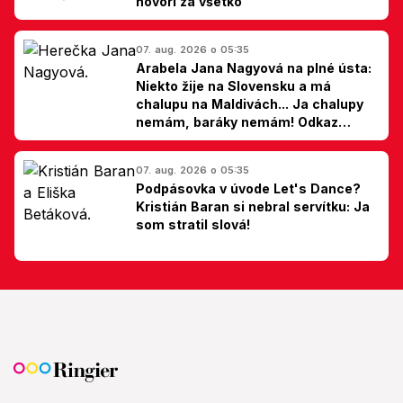
hovorí za všetko
07. aug. 2026 o 05:35
Arabela Jana Nagyová na plné ústa:
Niekto žije na Slovensku a má
chalupu na Maldivách... Ja chalupy
nemám, baráky nemám! Odkaz
Slovákom
07. aug. 2026 o 05:35
Podpásovka v úvode Let's Dance?
Kristián Baran si nebral servítku: Ja
som stratil slová!