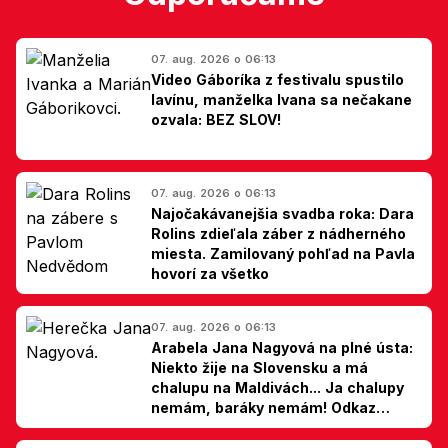
07. aug. 2026 o 06:13
Video Gáboríka z festivalu spustilo
lavínu, manželka Ivana sa nečakane
ozvala: BEZ SLOV!
07. aug. 2026 o 06:13
Najočakávanejšia svadba roka: Dara
Rolins zdieľala záber z nádherného
miesta. Zamilovaný pohľad na Pavla
hovorí za všetko
07. aug. 2026 o 06:13
Arabela Jana Nagyová na plné ústa:
Niekto žije na Slovensku a má
chalupu na Maldivách... Ja chalupy
nemám, baráky nemám! Odkaz
Slovákom