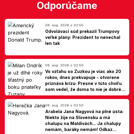
Odporúčame
08. aug. 2026 o 02:50
Odvolávací súd prekazil Trumpovy
veľké plány: Prezident to nenechal
len tak
08. aug. 2026 o 02:50
Vo vzťahu so Zuzkou je viac ako 20
rokov, dnes prekvapuje - otvorene
priznáva krízu: Presne v túto chvíľu
som vedel, že doma to nie je dobré,
hovorí Milan Ondrík
08. aug. 2026 o 02:50
Arabela Jana Nagyová na plné ústa:
Niekto žije na Slovensku a má
chalupu na Maldivách... Ja chalupy
nemám, baráky nemám! Odkaz