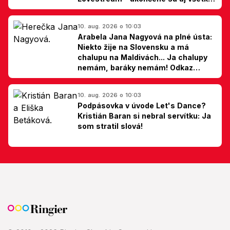
špekulácie
10. aug. 2026 o 10:03
Arabela Jana Nagyová na plné ústa:
Niekto žije na Slovensku a má
chalupu na Maldivách... Ja chalupy
nemám, baráky nemám! Odkaz
Slovákom
10. aug. 2026 o 10:03
Podpásovka v úvode Let's Dance?
Kristián Baran si nebral servítku: Ja
som stratil slová!