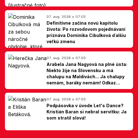
07. aug. 2026 o 07:03
Definitívne začína novú kapitolu
života: Po rozvodovom pojednávaní
priznáva Dominika Cibulková ďalšiu
veľkú zmenu
07. aug. 2026 o 07:03
Arabela Jana Nagyová na plné ústa:
Niekto žije na Slovensku a má
chalupu na Maldivách... Ja chalupy
nemám, baráky nemám! Odkaz
Slovákom
07. aug. 2026 o 07:03
Podpásovka v úvode Let's Dance?
Kristián Baran si nebral servítku: Ja
som stratil slová!