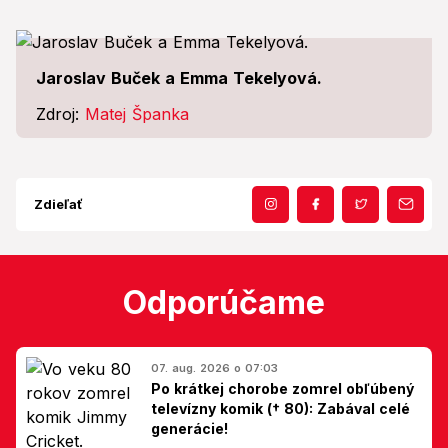
Jaroslav Buček a Emma Tekelyová.
Zdroj:
Matej Španka
Zdieľať
Odporúčame
07. aug. 2026 o 07:03
Po krátkej chorobe zomrel obľúbený
televízny komik († 80): Zabával celé
generácie!