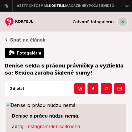
Zatvoriť fotogalériu
Späť na článok
🏞
Fotogaléria
Denise sekla s prácou právničky a vyzliekla
sa: Sexica zarába šialené sumy!
Zdieľať
Denise o prácu núdzu nemá.
Zdroj:
Instagram/denisellrocha