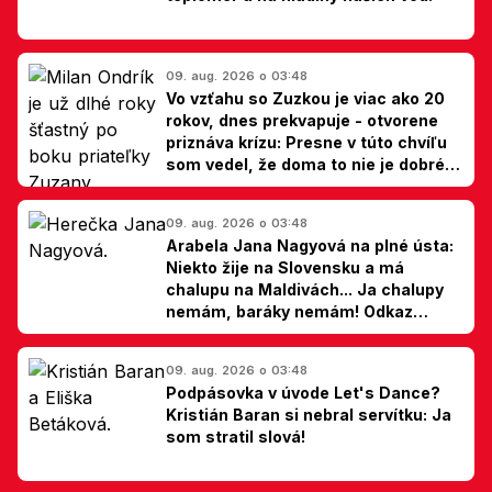
09. aug. 2026 o 03:48
Vo vzťahu so Zuzkou je viac ako 20
rokov, dnes prekvapuje - otvorene
priznáva krízu: Presne v túto chvíľu
som vedel, že doma to nie je dobré,
hovorí Milan Ondrík
09. aug. 2026 o 03:48
Arabela Jana Nagyová na plné ústa:
Niekto žije na Slovensku a má
chalupu na Maldivách... Ja chalupy
nemám, baráky nemám! Odkaz
Slovákom
09. aug. 2026 o 03:48
Podpásovka v úvode Let's Dance?
Kristián Baran si nebral servítku: Ja
som stratil slová!