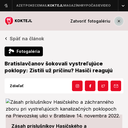
Zatvoriť fotogalériu
Späť na článok
🏞
Fotogaléria
Bratislavčanov šokovali vystreľujúce
poklopy: Zistili už príčinu? Hasiči reagujú
Zdieľať
Zásah príslušníkov Hasičského a