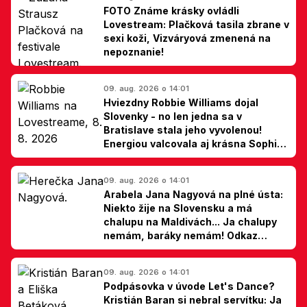
FOTO Známe krásky ovládli
Lovestream: Plačková tasila zbrane v
sexi koži, Vizváryová zmenená na
nepoznanie!
09. aug. 2026 o 14:01
Hviezdny Robbie Williams dojal
Slovenky - no len jedna sa v
Bratislave stala jeho vyvolenou!
Energiou valcovala aj krásna Sophie
Ellis-Bextor (foto)
09. aug. 2026 o 14:01
Arabela Jana Nagyová na plné ústa:
Niekto žije na Slovensku a má
chalupu na Maldivách... Ja chalupy
nemám, baráky nemám! Odkaz
Slovákom
09. aug. 2026 o 14:01
Podpásovka v úvode Let's Dance?
Kristián Baran si nebral servítku: Ja