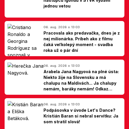
nástupcu Igondu v STVR vybavil
jednou vetou
06. aug. 2026 o 13:03
Pracovala ako predavačka, dnes je z
nej milionárka. Príbeh ako z filmu
čaká veľkolepý moment - svadba
roka už o pár dní
06. aug. 2026 o 13:03
Arabela Jana Nagyová na plné ústa:
Niekto žije na Slovensku a má
chalupu na Maldivách... Ja chalupy
nemám, baráky nemám! Odkaz
Slovákom
06. aug. 2026 o 13:03
Podpásovka v úvode Let's Dance?
Kristián Baran si nebral servítku: Ja
som stratil slová!