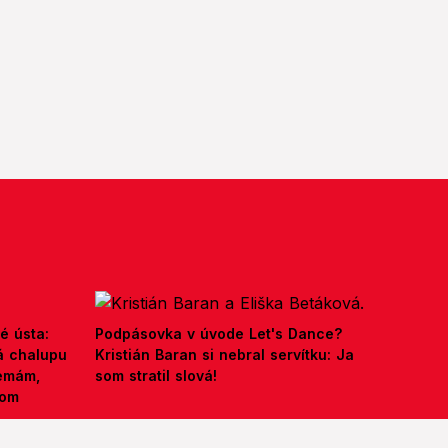
é ústa:
Podpásovka v úvode Let's Dance?
á chalupu
Kristián Baran si nebral servítku: Ja
nemám,
som stratil slová!
kom