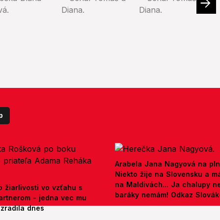
p
Arabela Jana Nagyová na pln
Niekto žije na Slovensku a m
na Maldivách... Ja chalupy 
 žiarlivosti vo vzťahu s
baráky nemám! Odkaz Slová
artnerom - jedna vec mu
ezradila dnes