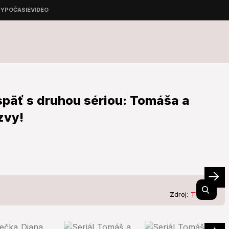
späť s druhou sériou: Tomáša a
zvy!
Zdroj:
TV JOJ