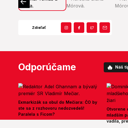
Zdieľať
Odporúčame
🔥
Náš ti
Exmarkizák sa obul do Mečiara: ČO by
ste sa z rozhovoru nedozvedeli!
Otvorene o
Paralela s Ficom?
mladším p
vadila, pr