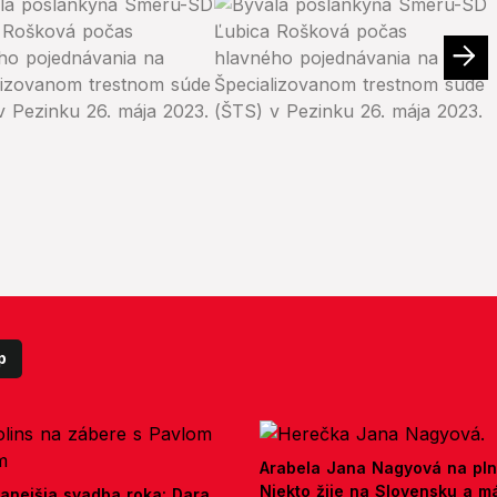
p
Arabela Jana Nagyová na pln
Niekto žije na Slovensku a m
anejšia svadba roka: Dara