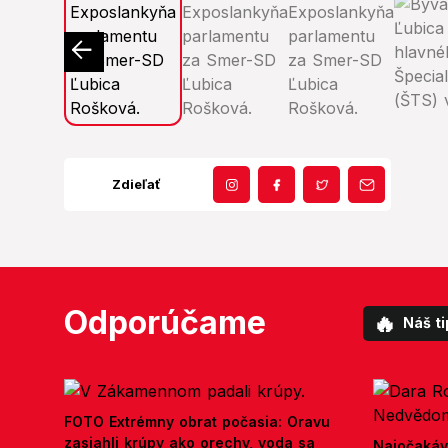
Zdieľať
Odporúčame
🔥
Náš ti
FOTO Extrémny obrat počasia: Oravu
zasiahli krúpy ako orechy, voda sa
Najočakáv