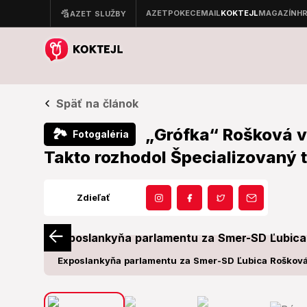
Späť na článok
„Grófka“ Rošková v
🏞
Fotogaléria
Takto rozhodol Špecializovaný t
Zdieľať
Exposlankyňa parlamentu za Smer-SD Ľubica Rošková