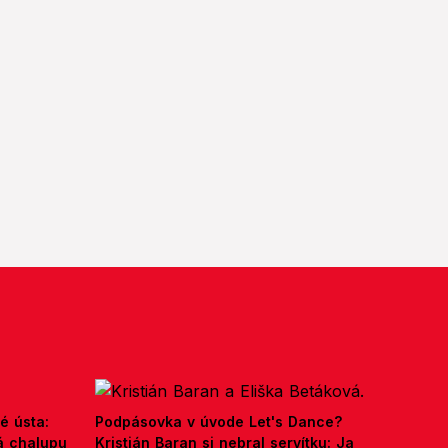
é ústa:
Podpásovka v úvode Let's Dance?
á chalupu
Kristián Baran si nebral servítku: Ja