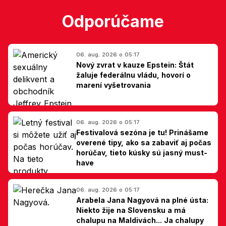
Odporúčame
06. aug. 2026 o 05:17
Nový zvrat v kauze Epstein: Štát
žaluje federálnu vládu, hovorí o
marení vyšetrovania
06. aug. 2026 o 05:17
Festivalová sezóna je tu! Prinášame
overené tipy, ako sa zabaviť aj počas
horúčav, tieto kúsky sú jasný must-
have
06. aug. 2026 o 05:17
Arabela Jana Nagyová na plné ústa:
Niekto žije na Slovensku a má
chalupu na Maldivách... Ja chalupy